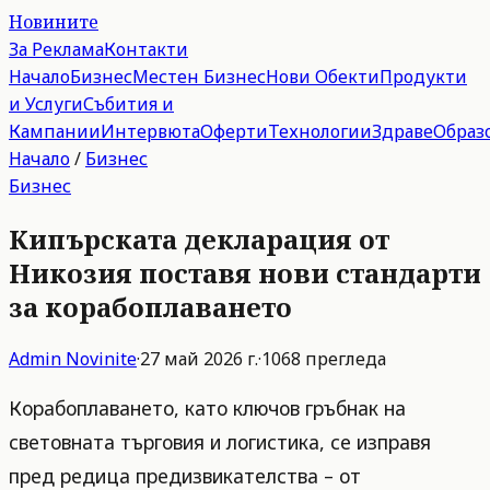
Новините
За Реклама
Контакти
Начало
Бизнес
Местен Бизнес
Нови Обекти
Продукти
и Услуги
Събития и
Кампании
Интервюта
Оферти
Технологии
Здраве
Образ
Начало
/
Бизнес
Бизнес
Кипърската декларация от
Никозия поставя нови стандарти
за корабоплаването
Admin
Novinite
·
27 май 2026 г.
·
1068
прегледа
Корабоплаването, като ключов гръбнак на
световната търговия и логистика, се изправя
пред редица предизвикателства – от