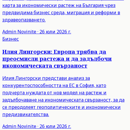
карта за икономически растеж на България чрез
предвидима бизнес среда, миграция и реформи в
здравеопазването.
Admin
Novinite
·
26 юли 2026 г.
Бизнес
Илия Лингорски: Европа трябва да
преосмисли растежа и да задълбочи
икономическата свързаност
Илия Лингорски представи анализ за
конкурентоспособността на ЕС в София, като
подчерта нуждата от нов модел на растеж и
задълбочаване на икономическата свързаност, за да
се преодолеят геополитическите и икономически
предизвикателства.
Admin
Novinite
·
26 юли 2026 г.