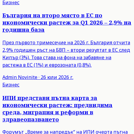
Бизнес
България на второ място в ЕС по
икономически растеж за Q1 2026 – 2,9% на
годишна база
През първото тримесечие на 2026 г. България отчита
2,9% годишен ръст на БВП – втори резултат в ЕС след
Кипър (3%). Това става на фона на забавяне на
растежа в ЕС (1%) и еврозоната (0,8%).
Admin
Novinite
·
26 юли 2026 г.
Бизнес
ИПИ представи пътна карта за
икономически растеж: предвидима
среда, миграция и реформи в
здравеопазването
Форумът „Време за напредък“ на ИПИ очерта пътна