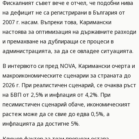
Фискалният съвет вече е отчел, че подобни нива
на дефицит не са регистрирани в България от
2007 г. насам. Въпреки това, Каримански
настоява за оптимизация на държавните разходи
и премахване на дублиращи се процеси в
администрацията, за да се овладее ситуацията.
В интервюто си пред NOVA, Каримански очерта и
макроикономическите сценарии за страната до
2026 г. При реалистичен сценарий, се очаква ръст
на БВП от 2,5% и инфлация от 4,2%. При
песимистичен сценарий обаче, икономическият
растеж може да се свие до едва 0,5%, а
инфлацията да достигне 5%.
Ключов фактор за тези прогнози остава