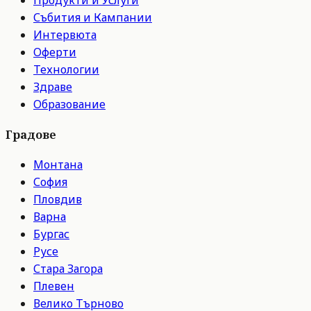
Събития и Кампании
Интервюта
Оферти
Технологии
Здраве
Образование
Градове
Монтана
София
Пловдив
Варна
Бургас
Русе
Стара Загора
Плевен
Велико Търново