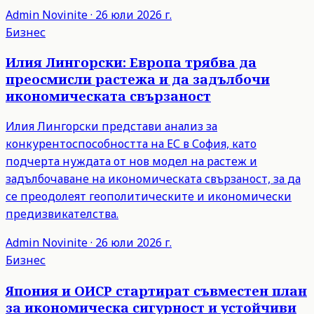
Admin
Novinite
·
26 юли 2026 г.
Бизнес
Илия Лингорски: Европа трябва да
преосмисли растежа и да задълбочи
икономическата свързаност
Илия Лингорски представи анализ за
конкурентоспособността на ЕС в София, като
подчерта нуждата от нов модел на растеж и
задълбочаване на икономическата свързаност, за да
се преодолеят геополитическите и икономически
предизвикателства.
Admin
Novinite
·
26 юли 2026 г.
Бизнес
Япония и ОИСР стартират съвместен план
за икономическа сигурност и устойчиви