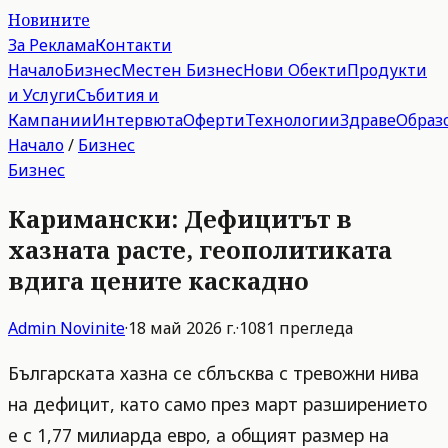
Новините
За Реклама
Контакти
Начало
Бизнес
Местен Бизнес
Нови Обекти
Продукти
и Услуги
Събития и
Кампании
Интервюта
Оферти
Технологии
Здраве
Образ
Начало
/
Бизнес
Бизнес
Каримански: Дефицитът в
хазната расте, геополитиката
вдига цените каскадно
Admin
Novinite
·
18 май 2026 г.
·
1081
прегледа
Българската хазна се сблъсква с тревожни нива
на дефицит, като само през март разширението
е с 1,77 милиарда евро, а общият размер на