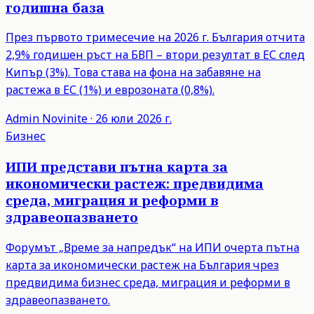
годишна база
През първото тримесечие на 2026 г. България отчита
2,9% годишен ръст на БВП – втори резултат в ЕС след
Кипър (3%). Това става на фона на забавяне на
растежа в ЕС (1%) и еврозоната (0,8%).
Admin
Novinite
·
26 юли 2026 г.
Бизнес
ИПИ представи пътна карта за
икономически растеж: предвидима
среда, миграция и реформи в
здравеопазването
Форумът „Време за напредък“ на ИПИ очерта пътна
карта за икономически растеж на България чрез
предвидима бизнес среда, миграция и реформи в
здравеопазването.