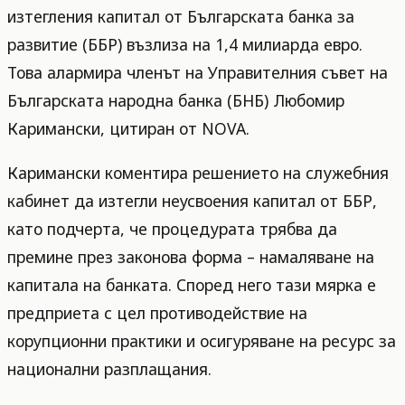
изтегления капитал от Българската банка за
развитие (ББР) възлиза на 1,4 милиарда евро.
Това алармира членът на Управителния съвет на
Българската народна банка (БНБ) Любомир
Каримански, цитиран от NOVA.
Каримански коментира решението на служебния
кабинет да изтегли неусвоения капитал от ББР,
като подчерта, че процедурата трябва да
премине през законова форма – намаляване на
капитала на банката. Според него тази мярка е
предприета с цел противодействие на
корупционни практики и осигуряване на ресурс за
национални разплащания.