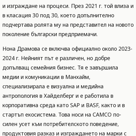
и изграждане на процеси. През 2021 г. той влиза и
в класация 30 под 30, което допълнително
подчертава ролята му на представител на новото
поколение български предприемачи.
Нона Драмова се включва официално около 2023-
2024 г. Нейният път е различен, но добре
допълващ семейния бизнес. Тя е завършила
медии и комуникации в Манхайм,
специализирала е визуална и медийна
антропология в Хайделберг и е работила в
корпоративна среда като SAP и BASF, както и в
стартъп екосистема. Това носи на CAMCO по-
силен усет към потребителското поведение,
продуктовия разказ и изграждането на марки с