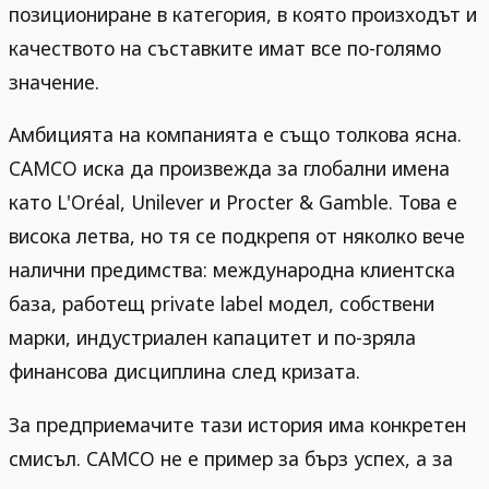
позициониране в категория, в която произходът и
качеството на съставките имат все по-голямо
значение.
Амбицията на компанията е също толкова ясна.
CAMCO иска да произвежда за глобални имена
като L'Oréal, Unilever и Procter & Gamble. Това е
висока летва, но тя се подкрепя от няколко вече
налични предимства: международна клиентска
база, работещ private label модел, собствени
марки, индустриален капацитет и по-зряла
финансова дисциплина след кризата.
За предприемачите тази история има конкретен
смисъл. CAMCO не е пример за бърз успех, а за