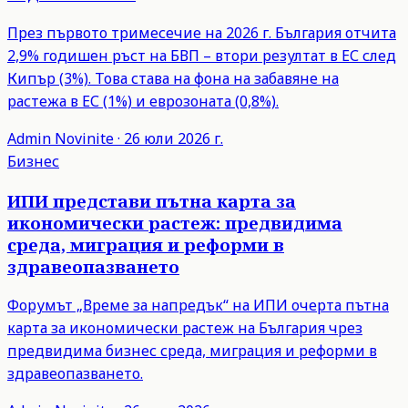
През първото тримесечие на 2026 г. България отчита
2,9% годишен ръст на БВП – втори резултат в ЕС след
Кипър (3%). Това става на фона на забавяне на
растежа в ЕС (1%) и еврозоната (0,8%).
Admin
Novinite
·
26 юли 2026 г.
Бизнес
ИПИ представи пътна карта за
икономически растеж: предвидима
среда, миграция и реформи в
здравеопазването
Форумът „Време за напредък“ на ИПИ очерта пътна
карта за икономически растеж на България чрез
предвидима бизнес среда, миграция и реформи в
здравеопазването.