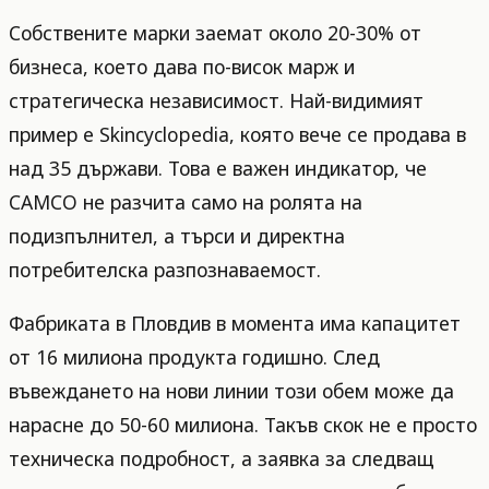
Собствените марки заемат около 20-30% от
бизнеса, което дава по-висок марж и
стратегическа независимост. Най-видимият
пример е Skincyclopedia, която вече се продава в
над 35 държави. Това е важен индикатор, че
CAMCO не разчита само на ролята на
подизпълнител, а търси и директна
потребителска разпознаваемост.
Фабриката в Пловдив в момента има капацитет
от 16 милиона продукта годишно. След
въвеждането на нови линии този обем може да
нарасне до 50-60 милиона. Такъв скок не е просто
техническа подробност, а заявка за следващ