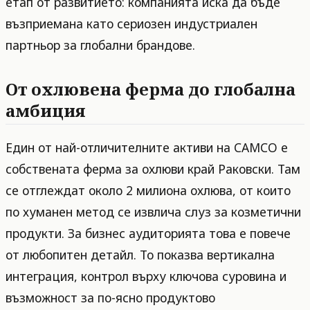
етап от развитието: компанията иска да бъде
възприемана като сериозен индустриален
партньор за глобални брандове.
От охлювена ферма до глобална
амбиция
Един от най-отличителните активи на CAMCO е
собствената ферма за охлюви край Раковски. Там
се отглеждат около 2 милиона охлюва, от които
по хуманен метод се извлича слуз за козметични
продукти. За бизнес аудиторията това е повече
от любопитен детайл. То показва вертикална
интеграция, контрол върху ключова суровина и
възможност за по-ясно продуктово