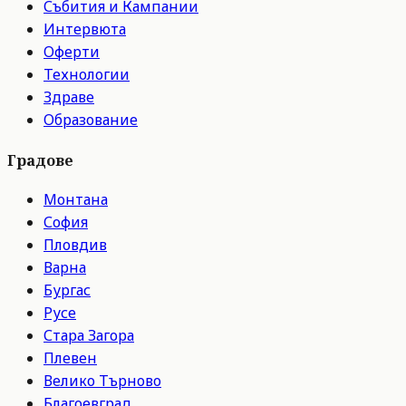
Събития и Кампании
Интервюта
Оферти
Технологии
Здраве
Образование
Градове
Монтана
София
Пловдив
Варна
Бургас
Русе
Стара Загора
Плевен
Велико Търново
Благоевград