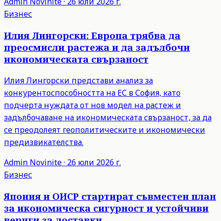
Admin
Novinite
·
26 юли 2026 г.
Бизнес
Илия Лингорски: Европа трябва да
преосмисли растежа и да задълбочи
икономическата свързаност
Илия Лингорски представи анализ за
конкурентоспособността на ЕС в София, като
подчерта нуждата от нов модел на растеж и
задълбочаване на икономическата свързаност, за да
се преодолеят геополитическите и икономически
предизвикателства.
Admin
Novinite
·
26 юли 2026 г.
Бизнес
Япония и ОИСР стартират съвместен план
за икономическа сигурност и устойчиви
вериги за доставки