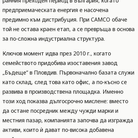
ранния преходен период в България, когато
предприемаческата енергия е насочена
предимно към дистрибуция. При CAMCO обаче
той не остава краен етап, а се превръща в основа
за по-сложна индустриална структура.
Ключов момент идва през 2010 г., когато
семейството придобива изоставения завод
„Бъдеще“ в Пловдив. Първоначално базата служи
като склад, след това като офис, а по-късно се
развива в производствена площадка. Именно
този ход показва дългосрочно мислене: вместо
да остане посредник между чужди марки и
местния пазар, компанията започва да изгражда
активи, които ѝ дават по-висока добавена