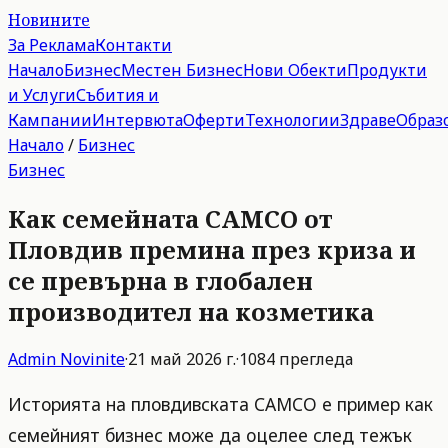
Новините
За Реклама
Контакти
Начало
Бизнес
Местен Бизнес
Нови Обекти
Продукти
и Услуги
Събития и
Кампании
Интервюта
Оферти
Технологии
Здраве
Образ
Начало
/
Бизнес
Бизнес
Как семейната CAMCO от
Пловдив премина през криза и
се превърна в глобален
производител на козметика
Admin
Novinite
·
21 май 2026 г.
·
1084
прегледа
Историята на пловдивската CAMCO е пример как
семейният бизнес може да оцелее след тежък