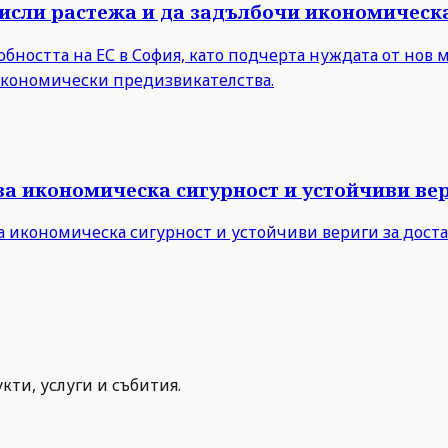
мисли растежа и да задълбочи икономическ
бността на ЕС в София, като подчерта нуждата от нов 
 икономически предизвикателства.
за икономическа сигурност и устойчиви вер
а икономическа сигурност и устойчиви вериги за дост
ти, услуги и събития.