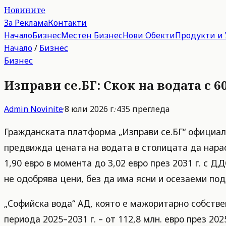
Новините
За Реклама
Контакти
Начало
Бизнес
Местен Бизнес
Нови Обекти
Продукти и 
Начало
/
Бизнес
Бизнес
Изправи се.БГ: Скок на водата с 
Admin
Novinite
·
8 юли 2026 г.
·
435
прегледа
Гражданската платформа „Изправи се.БГ“ официалн
предвижда цената на водата в столицата да нарас
1,90 евро в момента до 3,02 евро през 2031 г. с 
не одобрява цени, без да има ясни и осезаеми по
„Софийска вода“ АД, която е мажоритарно собстве
периода 2025–2031 г. – от 112,8 млн. евро през 202