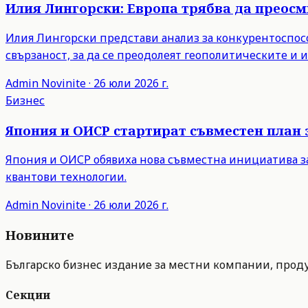
Илия Лингорски: Европа трябва да преос
Илия Лингорски представи анализ за конкурентоспосо
свързаност, за да се преодолеят геополитическите и
Admin
Novinite
·
26 юли 2026 г.
Бизнес
Япония и ОИСР стартират съвместен план 
Япония и ОИСР обявиха нова съвместна инициатива з
квантови технологии.
Admin
Novinite
·
26 юли 2026 г.
Новините
Българско бизнес издание за местни компании, продук
Секции