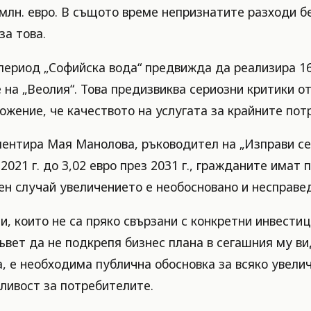
 млн. евро. В същото време непризнатите разходи б
за това.
ериод „Софийска вода“ предвижда да реализира 160
а „Веолия“. Това предизвиква сериозни критики от 
жение, че качеството на услугата за крайните пот
ментира Мая Манолова, ръководител на „Изправи се.
 2021 г. до 3,02 евро през 2031 г., гражданите имат
ен случай увеличението е необосновано и несправед
и, които не са пряко свързани с конкретни инвестиц
вет да не подкрепя бизнес плана в сегашния му вид
 е необходима публична обосновка за всяко увелич
дливост за потребителите.