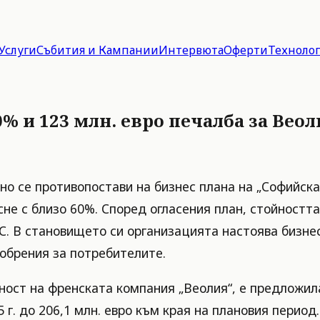
Услуги
Събития и Кампании
Интервюта
Оферти
Техноло
60% и 123 млн. евро печалба за Ве
о се противопостави на бизнес плана на „Софийска 
не с близо 60%. Според огласения план, стойностт
ДДС. В становището си организацията настоява бизне
добрения за потребителите.
ност на френската компания „Веолия“, е предложила
5 г. до 206,1 млн. евро към края на плановия перио