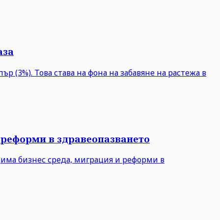
аза
р (3%). Това става на фона на забавяне на растежа в
 реформи в здравеопазването
дима бизнес среда, миграция и реформи в