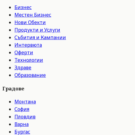
Бизнес
Местен Бизнес
Нови Обекти
Продукти и Услуги
Събития и Кампании
Интервюта
Оферти
Технологии
Здраве
Образование
Градове
Монтана
София
Пловдив
Варна
Бургас