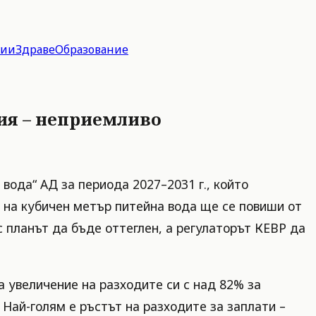
гии
Здраве
Образование
олия – неприемливо
вода“ АД за периода 2027–2031 г., който
а на кубичен метър питейна вода ще се повиши от
с планът да бъде оттеглен, а регулаторът КЕВР да
 увеличение на разходите си с над 82% за
д. Най-голям е ръстът на разходите за заплати –