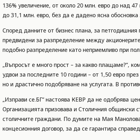
136% увеличение, от около 20 млн. евро до над 47
до 31,1 млн. евро, без да е дадено ясна обосновка 
Според данните от бизнес плана, за петгодишния п
предвидени за разпределение между акционерите н
подобно разпределение като неприемливо при поло
„Въпросът е много прост – за какво плащаме?“, ко
удвои за последните 10 години – от 1,50 евро през
но и драстично подобряване на услугата. В против
„Изправи се.БГ“ настоява КЕВР да не одобрява цен
Организацията призовава и Столичния общински съ
столичните граждани. По думите на Мая Манолова,
концесионния договор, за да се гарантира справе