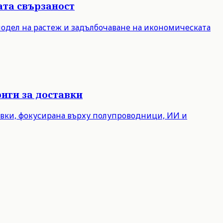
ата свързаност
модел на растеж и задълбочаване на икономическата
иги за доставки
авки, фокусирана върху полупроводници, ИИ и