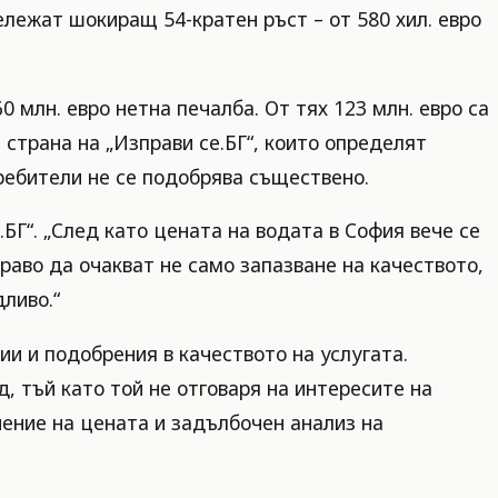
ележат шокиращ 54-кратен ръст – от 580 хил. евро
 млн. евро нетна печалба. От тях 123 млн. евро са
страна на „Изправи се.БГ“, които определят
ребители не се подобрява съществено.
БГ“. „След като цената на водата в София вече се
 право да очакват не само запазване на качеството,
ливо.“
ии и подобрения в качеството на услугата.
, тъй като той не отговаря на интересите на
ение на цената и задълбочен анализ на