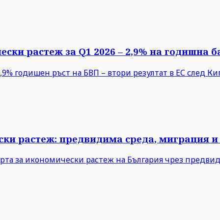
ески растеж за Q1 2026 – 2,9% на годишна б
9% годишен ръст на БВП – втори резултат в ЕС след Кипъ
ски растеж: предвидима среда, миграция и
рта за икономически растеж на България чрез предви