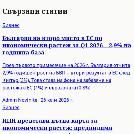
Свързани статии
Бизнес
България на второ място в ЕС по
икономически растеж за Q1 2026 – 2,9% на
годишна база
През първото тримесечие на 2026 г. България отчита
2,9% годишен ръст на БВП – втори резултат в ЕС след
Кипър (3%). Това става на фона на забавяне на
растежа в ЕС (1%) и еврозоната (0,8%).
Admin
Novinite
·
26 юли 2026 г.
Бизнес
ИПИ представи пътна карта за
икономически растеж: предвидима