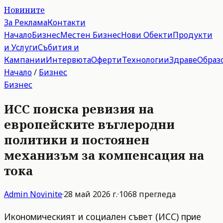
Новините
За Реклама
Контакти
Начало
Бизнес
Местен Бизнес
Нови Обекти
Продукти
и Услуги
Събития и
Кампании
Интервюта
Оферти
Технологии
Здраве
Образ
Начало
/
Бизнес
Бизнес
ИСС поиска ревизия на
европейските въглеродни
политики и постоянен
механизъм за компенсация на
тока
Admin
Novinite
·
28 май 2026 г.
·
1068
прегледа
Икономическият и социален съвет (ИСС) прие