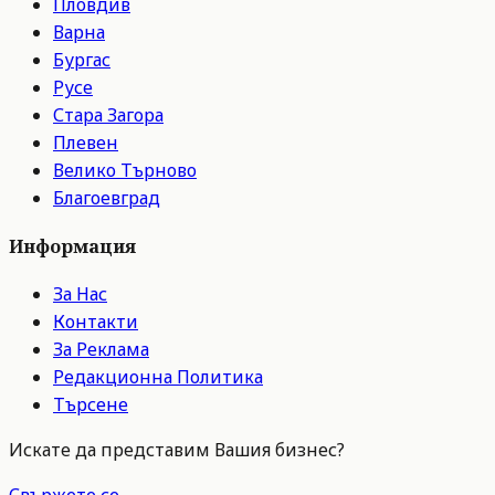
Пловдив
Варна
Бургас
Русе
Стара Загора
Плевен
Велико Търново
Благоевград
Информация
За Нас
Контакти
За Реклама
Редакционна Политика
Търсене
Искате да представим Вашия бизнес?