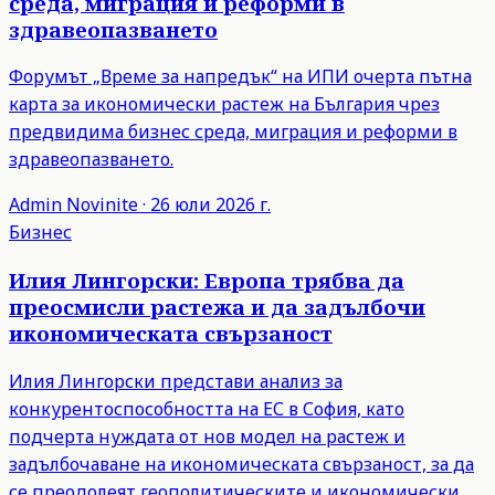
среда, миграция и реформи в
здравеопазването
Форумът „Време за напредък“ на ИПИ очерта пътна
карта за икономически растеж на България чрез
предвидима бизнес среда, миграция и реформи в
здравеопазването.
Admin
Novinite
·
26 юли 2026 г.
Бизнес
Илия Лингорски: Европа трябва да
преосмисли растежа и да задълбочи
икономическата свързаност
Илия Лингорски представи анализ за
конкурентоспособността на ЕС в София, като
подчерта нуждата от нов модел на растеж и
задълбочаване на икономическата свързаност, за да
се преодолеят геополитическите и икономически