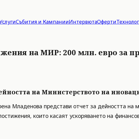
Услуги
Събития и Кампании
Интервюта
Оферти
Техноло
жения на МИР: 200 млн. евро за пр
ейността на Министерството на иновац
ена Младенова представи отчет за дейността на м
 постижения, които касаят ускоряването на финансо