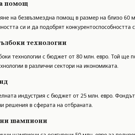
на помощ
яне на безвъзмездна помощ в размер на близо 60 м
йността си и да подобрят конкурентоспособността с
дълбоки технологии
оки технологии с бюджет от 80 млн. евро. Той ще 
хнологии в различни сектори на икономиката.
онд
елната индустрия с бюджет от 25 млн. евро. Фондъ
и решения в сферата на отбраната.
ични шампиони
ични шампиони са осигурени 50 млн. евро за подкре