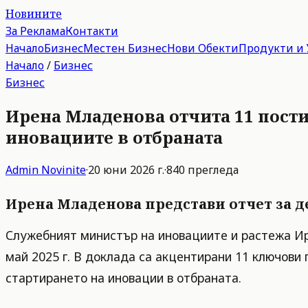
Новините
За Реклама
Контакти
Начало
Бизнес
Местен Бизнес
Нови Обекти
Продукти и 
Начало
/
Бизнес
Бизнес
Ирена Младенова отчита 11 пости
иновациите в отбраната
Admin
Novinite
·
20 юни 2026 г.
·
840
прегледа
Ирена Младенова представи отчет за д
Служебният министър на иновациите и растежа Ир
май 2025 г. В доклада са акцентирани 11 ключови
стартирането на иновации в отбраната.