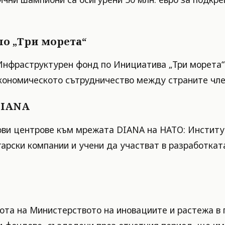
о „Три морета“
 Инфраструктурен фонд по Инициатива „Три морета“
икономическото сътрудничество между страните чле
DIANA
тови центрове към мрежата DIANA на НАТО: Институ
гарски компании и учени да участват в разработкат
та на Министерството на иновациите и растежа в п