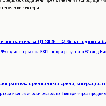
и фондове, създадени през отчетния период, ще и
тегически сектори.
ески растеж за Q1 2026 – 2,9% на годишна б
9% годишен ръст на БВП – втори резултат в ЕС след Кипъ
ски растеж: предвидима среда, миграция и
рта за икономически растеж на България чрез предви