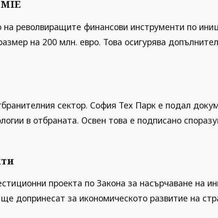
EMIE
 на револвиращите финансови инструменти по иници
размер на 200 млн. евро. Това осигурява допълните
тбранителния сектор. София Тех Парк е подал доку
логии в отбраната. Освен това е подписано спораз
кти
стиционни проекта по Закона за насърчаване на ин
 ще допринесат за икономическото развитие на стр