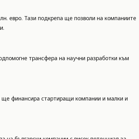
лн. евро. Тази подкрепа ще позволи на компаниите
и.
подпомогне трансфера на научни разработки към
т ще финансира стартиращи компании и малки и
па на български компании с висок потенциал за