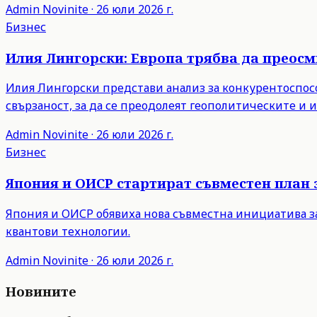
Admin
Novinite
·
26 юли 2026 г.
Бизнес
Илия Лингорски: Европа трябва да преос
Илия Лингорски представи анализ за конкурентоспосо
свързаност, за да се преодолеят геополитическите и
Admin
Novinite
·
26 юли 2026 г.
Бизнес
Япония и ОИСР стартират съвместен план 
Япония и ОИСР обявиха нова съвместна инициатива з
квантови технологии.
Admin
Novinite
·
26 юли 2026 г.
Новините