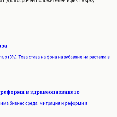
мат дългосрочен положителен ефект върху
аза
р (3%). Това става на фона на забавяне на растежа в
 реформи в здравеопазването
дима бизнес среда, миграция и реформи в