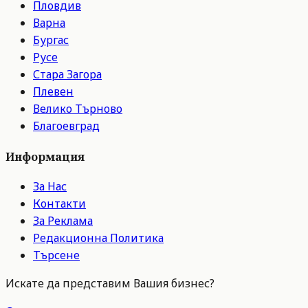
Пловдив
Варна
Бургас
Русе
Стара Загора
Плевен
Велико Търново
Благоевград
Информация
За Нас
Контакти
За Реклама
Редакционна Политика
Търсене
Искате да представим Вашия бизнес?