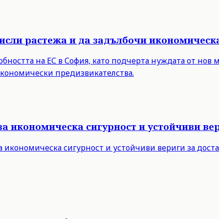
мисли растежа и да задълбочи икономическ
бността на ЕС в София, като подчерта нуждата от нов 
 икономически предизвикателства.
за икономическа сигурност и устойчиви вер
а икономическа сигурност и устойчиви вериги за дост