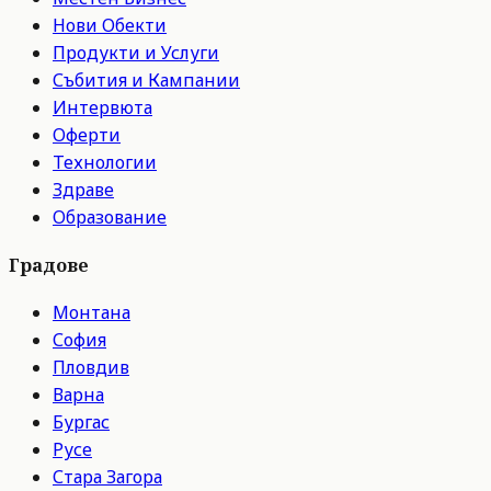
Нови Обекти
Продукти и Услуги
Събития и Кампании
Интервюта
Оферти
Технологии
Здраве
Образование
Градове
Монтана
София
Пловдив
Варна
Бургас
Русе
Стара Загора