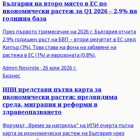
България на второ място в ЕС по
икономически растеж за Q1 2026 – 2,9% на
годишна база
През първото тримесечие на 2026 г. България отчита
2,9% годишен ръст на БВП – втори резултат в ЕС след
Кипър (3%). Това става на фона на забавяне на
растежа в ЕС (1%) и еврозоната (0,8%).
Admin
Novinite
·
26 юли 2026 г.
Бизнес
ИПИ представи пътна карта за
икономически растеж: предвидима
среда, миграция и реформи в
здравеопазването
Форумът „Време за напредък“ на ИПИ очерта пътна
карта за икономически растеж на България чрез