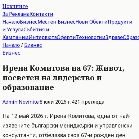
Новините
За Реклама
Контакти
Начало
Бизнес
Местен Бизнес
Нови Обекти
Продукти
и Услуги
Събития и
Кампании
Интервюта
Оферти
Технологии
Здраве
Образ
Начало
/
Бизнес
Бизнес
Ирена Комитова на 67: Живот,
посветен на лидерство и
образование
Admin
Novinite
·
8 юли 2026 г.
·
421
прегледа
На 12 май 2026 г. Ирена Комитова, една от най-
изявените български мениджърки и управленски
консултанти, отбелязва своя 67-и рожден ден.