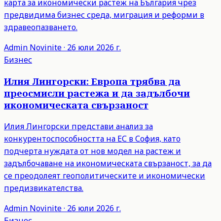
карта за икономически растеж на България чрез
предвидима бизнес среда, миграция и реформи в
здравеопазването.
Admin
Novinite
·
26 юли 2026 г.
Бизнес
Илия Лингорски: Европа трябва да
преосмисли растежа и да задълбочи
икономическата свързаност
Илия Лингорски представи анализ за
конкурентоспособността на ЕС в София, като
подчерта нуждата от нов модел на растеж и
задълбочаване на икономическата свързаност, за да
се преодолеят геополитическите и икономически
предизвикателства.
Admin
Novinite
·
26 юли 2026 г.
Бизнес