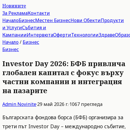
Новините
За Реклама
Контакти
Начало
Бизнес
Местен Бизнес
Нови Обекти
Продукти
и Услуги
Събития и
Кампании
Интервюта
Оферти
Технологии
Здраве
Образ
Начало
/
Бизнес
Бизнес
Investor Day 2026: БФБ привлича
глобален капитал с фокус върху
частни компании и интеграция
на пазарите
Admin
Novinite
·
29 май 2026 г.
·
1067
прегледа
Българската фондова борса (БФБ) организира за
трети път Investor Day – международно събитие,