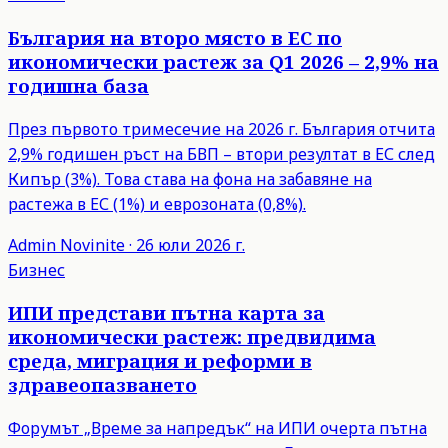
България на второ място в ЕС по
икономически растеж за Q1 2026 – 2,9% на
годишна база
През първото тримесечие на 2026 г. България отчита
2,9% годишен ръст на БВП – втори резултат в ЕС след
Кипър (3%). Това става на фона на забавяне на
растежа в ЕС (1%) и еврозоната (0,8%).
Admin
Novinite
·
26 юли 2026 г.
Бизнес
ИПИ представи пътна карта за
икономически растеж: предвидима
среда, миграция и реформи в
здравеопазването
Форумът „Време за напредък“ на ИПИ очерта пътна