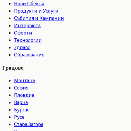
Нови Обекти
Продукти и Услуги
Събития и Кампании
Интервюта
Оферти
Технологии
Здраве
Образование
Градове
Монтана
София
Пловдив
Варна
Бургас
Русе
Стара Загора