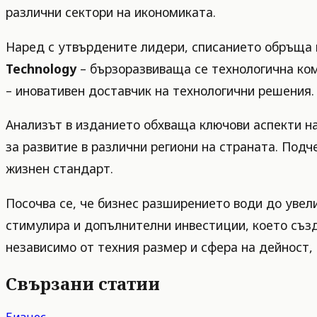
различни сектори на икономиката.
Наред с утвърдените лидери, списанието обръща в
Technology
– бързоразвиваща се технологична ко
– иновативен доставчик на технологични решения.
Анализът в изданието обхваща ключови аспекти на
за развитие в различни региони на страната. Подч
жизнен стандарт.
Посочва се, че бизнес разширението води до увели
стимулира и допълнителни инвестиции, което създ
независимо от техния размер и сфера на дейност, 
Свързани статии
Бизнес