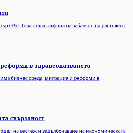
аза
р (3%). Това става на фона на забавяне на растежа в
 реформи в здравеопазването
дима бизнес среда, миграция и реформи в
ата свързаност
модел на растеж и задълбочаване на икономическата