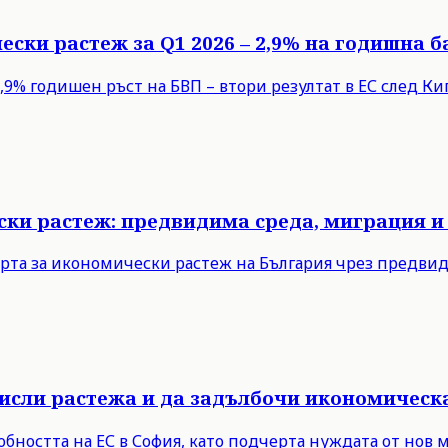
ески растеж за Q1 2026 – 2,9% на годишна б
9% годишен ръст на БВП – втори резултат в ЕС след Кипъ
ски растеж: предвидима среда, миграция и
рта за икономически растеж на България чрез предви
мисли растежа и да задълбочи икономическ
бността на ЕС в София, като подчерта нуждата от нов 