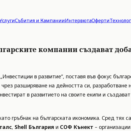
Услуги
Събития и Кампании
Интервюта
Оферти
Техноло
лгарските компании създават доба
о „Инвестиции в развитие“, поставя във фокус бълга
 чрез разширяване на дейността си, разработване н
нвестират в развитието на своите екипи и създават
като гръбнак на българската икономика. Сред тях с
талс
,
Shell България
и
СОФ Кънект
– организации