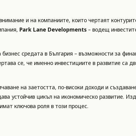
нимание и на компаниите, които чертаят контурите
мпания,
Park Lane Developments
– водещ инвестит
 бизнес средата в България – възможности за фина
ертава се, че именно инвестициите в развитие са д
чаване на заетостта, по-високи доходи и създаване 
ава устойчив цикъл на икономическо развитие. Изд
имат ключова роля в този процес.