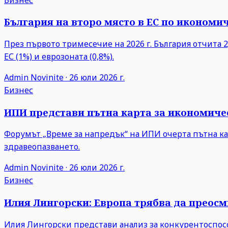
България на второ място в ЕС по икономич
През първото тримесечие на 2026 г. България отчита 2,
ЕС (1%) и еврозоната (0,8%).
Admin
Novinite
·
26 юли 2026 г.
Бизнес
ИПИ представи пътна карта за икономиче
Форумът „Време за напредък“ на ИПИ очерта пътна ка
здравеопазването.
Admin
Novinite
·
26 юли 2026 г.
Бизнес
Илия Лингорски: Европа трябва да преос
Илия Лингорски представи анализ за конкурентоспосо