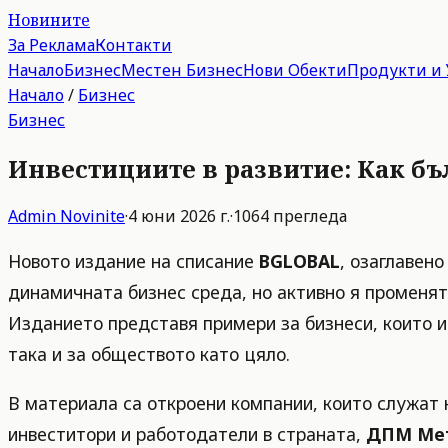
Новините
За Реклама
Контакти
Начало
Бизнес
Местен Бизнес
Нови Обекти
Продукти и 
Начало
/
Бизнес
Бизнес
Инвестициите в развитие: Как бъ
Admin
Novinite
·
4 юни 2026 г.
·
1064
прегледа
Новото издание на списание
BGLOBAL
, озаглавен
динамичната бизнес среда, но активно я променят
Изданието представя примери за бизнеси, които и
така и за обществото като цяло.
В материала са откроени компании, които служат 
инвеститори и работодатели в страната,
ДПМ Ме