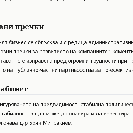
вни пречки
ият бизнес се сблъсква и с редица административн
озни пречки за развитието на компаниите“, комент
става, но е изправена пред огромни трудности при
то на публично-частни партньорства за по-ефектив
кабинет
сигуряването на предвидимост, стабилна политическ
табилност, за да може да планира и да инвестира. 
ключава д-р Боян Митракиев.