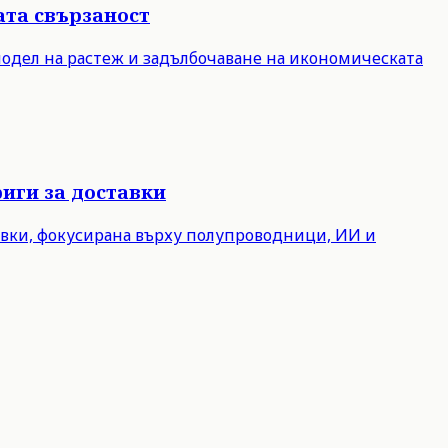
ата свързаност
модел на растеж и задълбочаване на икономическата
иги за доставки
авки, фокусирана върху полупроводници, ИИ и