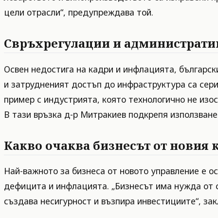
цели отрасли“, предупреждава той.
Свръхрегулации и администрати
Освен недостига на кадри и инфлацията, българск
и затрудненият достъп до инфраструктура са сери
пример с индустрията, която технологично не изо
В тази връзка д-р Митракиев подкрепя използване
Какво очаква бизнесът от новия 
Най-важното за бизнеса от новото управление е о
дефицита и инфлацията. „Бизнесът има нужда от с
създава несигурност и възпира инвестициите“, за