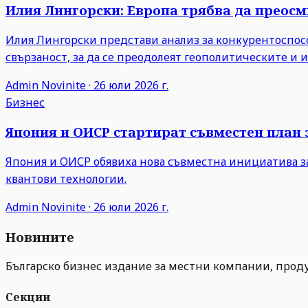
Илия Лингорски: Европа трябва да преос
Илия Лингорски представи анализ за конкурентоспосо
свързаност, за да се преодолеят геополитическите и
Admin
Novinite
·
26 юли 2026 г.
Бизнес
Япония и ОИСР стартират съвместен план 
Япония и ОИСР обявиха нова съвместна инициатива з
квантови технологии.
Admin
Novinite
·
26 юли 2026 г.
Новините
Българско бизнес издание за местни компании, продук
Секции