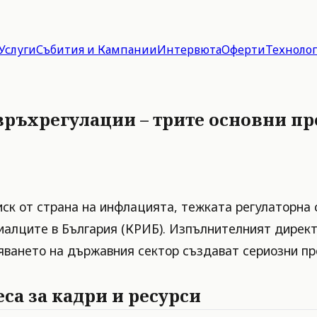
Услуги
Събития и Кампании
Интервюта
Оферти
Техноло
връхрегулации – трите основни пр
ск от страна на инфлацията, тежката регулаторна с
алците в България (КРИБ). Изпълнителният директ
ването на държавния сектор създават сериозни пр
са за кадри и ресурси