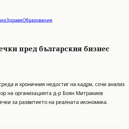
гии
Здраве
Образование
ечки пред българския бизнес
реда и хроничния недостиг на кадри, сочи анализ
ор на организацията д-р Боян Митракиев
ечки за развитието на реалната икономика.