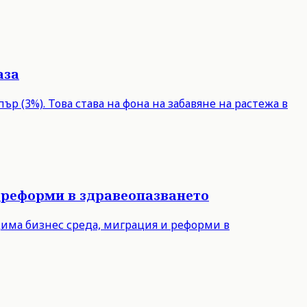
аза
р (3%). Това става на фона на забавяне на растежа в
 реформи в здравеопазването
дима бизнес среда, миграция и реформи в