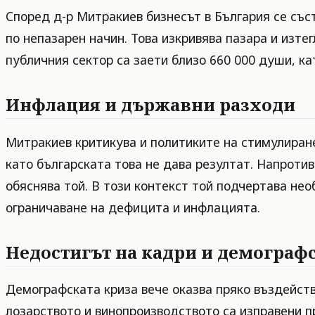
Според д-р Митракиев бизнесът в България се със
по непазарен начин. Това изкривява пазара и изте
публичния сектор са заети близо 660 000 души, ка
Инфлация и държавни разходи
Митракиев критикува и политиките на стимулиране
като българската това не дава резултат. Напротив
обяснява той. В този контекст той подчертава нео
ограничаване на дефицита и инфлацията.
Недостигът на кадри и демограф
Демографската криза вече оказва пряко въздействи
лозарството и винопроизводството са изправени пр