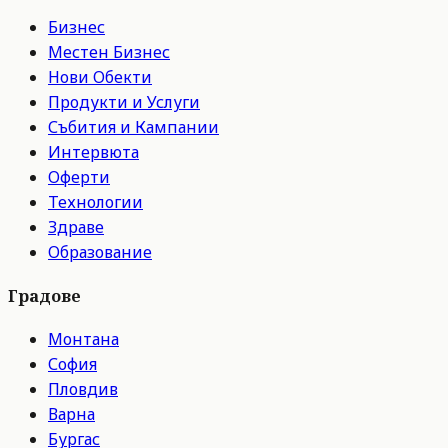
Бизнес
Местен Бизнес
Нови Обекти
Продукти и Услуги
Събития и Кампании
Интервюта
Оферти
Технологии
Здраве
Образование
Градове
Монтана
София
Пловдив
Варна
Бургас