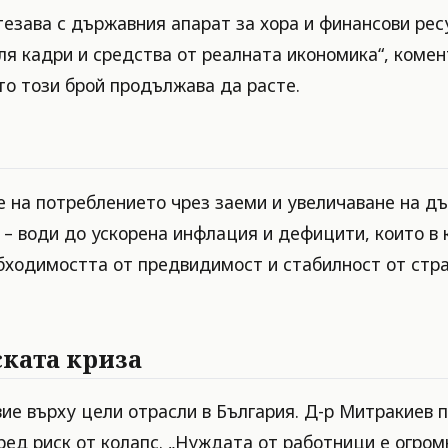
тезава с държавния апарат за хора и финансови ре
гля кадри и средства от реалната икономика“, коме
то този брой продължава да расте.
 на потреблението чрез заеми и увеличаване на дъ
 – води до ускорена инфлация и дефицити, които в 
бходимостта от предвидимост и стабилност от стран
ската криза
е върху цели отрасли в България. Д-р Митракиев по
ед риск от колапс. „Нуждата от работници е огромн