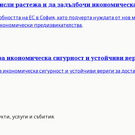
мисли растежа и да задълбочи икономическ
бността на ЕС в София, като подчерта нуждата от нов 
 икономически предизвикателства.
за икономическа сигурност и устойчиви вер
а икономическа сигурност и устойчиви вериги за дост
ти, услуги и събития.