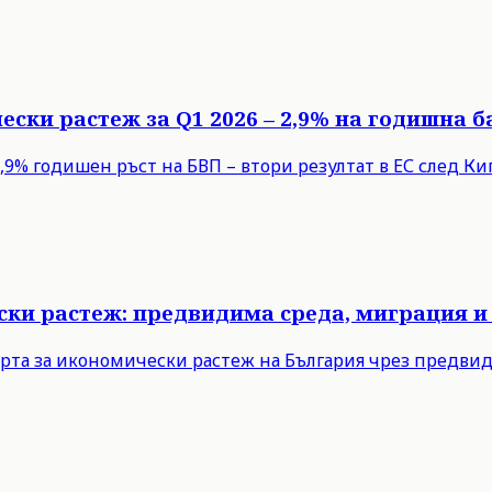
ески растеж за Q1 2026 – 2,9% на годишна б
9% годишен ръст на БВП – втори резултат в ЕС след Кипъ
ски растеж: предвидима среда, миграция и
рта за икономически растеж на България чрез предви