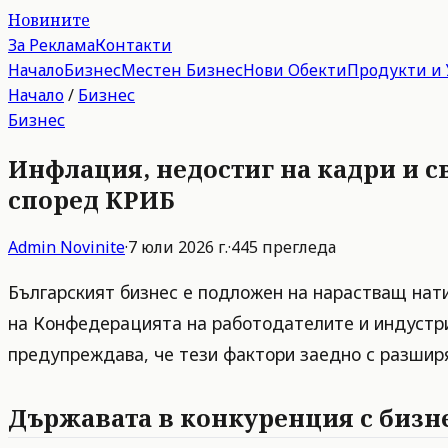
Новините
За Реклама
Контакти
Начало
Бизнес
Местен Бизнес
Нови Обекти
Продукти и 
Начало
/
Бизнес
Бизнес
Инфлация, недостиг на кадри и с
според КРИБ
Admin
Novinite
·
7 юли 2026 г.
·
445
прегледа
Българският бизнес е подложен на нарастващ нати
на Конфедерацията на работодателите и индустри
предупреждава, че тези фактори заедно с разширя
Държавата в конкуренция с бизне