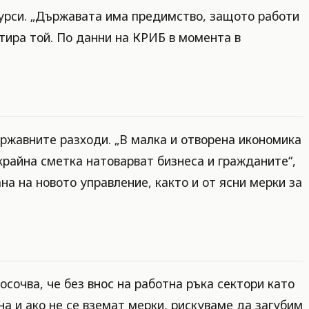
сурси. „Държавата има предимство, защото работи
нтира той. По данни на КРИБ в момента в
ржавните разходи. „В малка и отворена икономика
крайна сметка натоварват бизнеса и гражданите“,
а на новото управление, както и от ясни мерки за
сочва, че без внос на работна ръка сектори като
а и ако не се вземат мерки, рискуваме да загубим