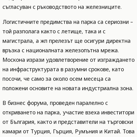
съгласуван с ръководството на железниците.
Логистичните предимства на парка са сериозни –
той разполага както с летище, така и с
магистрала, а жп прелезът ще осигури директна
връзка с националната железопътна мрежа.
Москона изрази удовлетворение от изграждането
на инфраструктурата в разумни срокове, като
посочи, че само за около осем месеца са
положени основите на новата индустриална зона.
В бизнес форума, проведен паралелно с
откриването на парка, участие взеха инвеститори
от България, както и представители на търговски
камари от Турция, Гърция, Румъния и Китай. Това