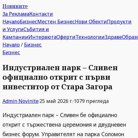
Новините
За Реклама
Контакти
Начало
Бизнес
Местен Бизнес
Нови Обекти
Продукти
и Услуги
Събития и
Кампании
Интервюта
Оферти
Технологии
Здраве
Образ
Начало
/
Бизнес
Бизнес
Индустриален парк – Сливен
официално открит с първи
инвеститор от Стара Загора
Admin
Novinite
·
25 май 2026 г.
·
1079
прегледа
Индустриален парк – Сливен бе официално
открит с тържествена церемония и двудневен
бизнес форум. Управителят на парка Соломон