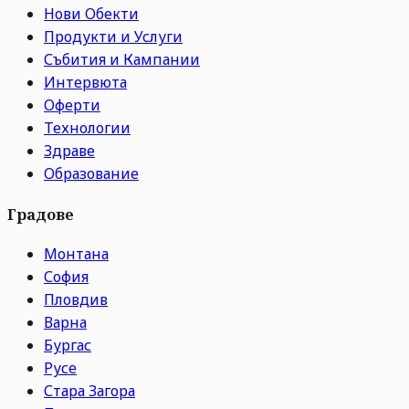
Нови Обекти
Продукти и Услуги
Събития и Кампании
Интервюта
Оферти
Технологии
Здраве
Образование
Градове
Монтана
София
Пловдив
Варна
Бургас
Русе
Стара Загора