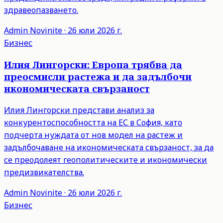
здравеопазването.
Admin
Novinite
·
26 юли 2026 г.
Бизнес
Илия Лингорски: Европа трябва да
преосмисли растежа и да задълбочи
икономическата свързаност
Илия Лингорски представи анализ за
конкурентоспособността на ЕС в София, като
подчерта нуждата от нов модел на растеж и
задълбочаване на икономическата свързаност, за да
се преодолеят геополитическите и икономически
предизвикателства.
Admin
Novinite
·
26 юли 2026 г.
Бизнес