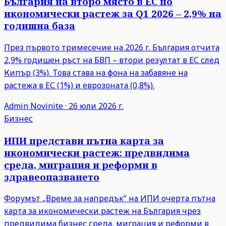
България на второ място в ЕС по
икономически растеж за Q1 2026 – 2,9% на
годишна база
През първото тримесечие на 2026 г. България отчита
2,9% годишен ръст на БВП – втори резултат в ЕС след
Кипър (3%). Това става на фона на забавяне на
растежа в ЕС (1%) и еврозоната (0,8%).
Admin
Novinite
·
26 юли 2026 г.
Бизнес
ИПИ представи пътна карта за
икономически растеж: предвидима
среда, миграция и реформи в
здравеопазването
Форумът „Време за напредък“ на ИПИ очерта пътна
карта за икономически растеж на България чрез
предвидима бизнес среда, миграция и реформи в