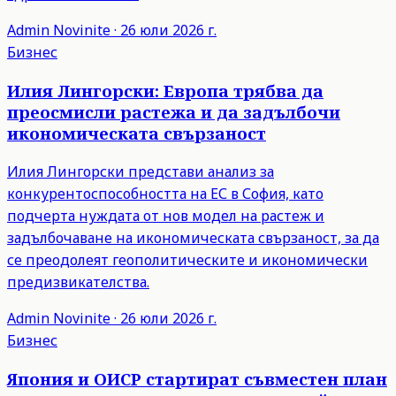
Admin
Novinite
·
26 юли 2026 г.
Бизнес
Илия Лингорски: Европа трябва да
преосмисли растежа и да задълбочи
икономическата свързаност
Илия Лингорски представи анализ за
конкурентоспособността на ЕС в София, като
подчерта нуждата от нов модел на растеж и
задълбочаване на икономическата свързаност, за да
се преодолеят геополитическите и икономически
предизвикателства.
Admin
Novinite
·
26 юли 2026 г.
Бизнес
Япония и ОИСР стартират съвместен план