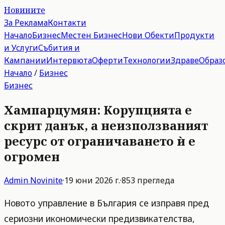
Новините
За Реклама
Контакти
Начало
Бизнес
Местен Бизнес
Нови Обекти
Продукти
и Услуги
Събития и
Кампании
Интервюта
Оферти
Технологии
Здраве
Образ
Начало
/
Бизнес
Бизнес
Хампарцумян: Корупцията е
скрит данък, а неизползваният
ресурс от ограничаването ѝ е
огромен
Admin
Novinite
·
19 юни 2026 г.
·
853
прегледа
Новото управление в България се изправя пред
сериозни икономически предизвикателства,