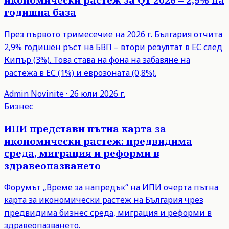
годишна база
През първото тримесечие на 2026 г. България отчита
2,9% годишен ръст на БВП – втори резултат в ЕС след
Кипър (3%). Това става на фона на забавяне на
растежа в ЕС (1%) и еврозоната (0,8%).
Admin
Novinite
·
26 юли 2026 г.
Бизнес
ИПИ представи пътна карта за
икономически растеж: предвидима
среда, миграция и реформи в
здравеопазването
Форумът „Време за напредък“ на ИПИ очерта пътна
карта за икономически растеж на България чрез
предвидима бизнес среда, миграция и реформи в
здравеопазването.