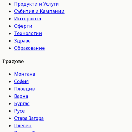
Продукти и Услуги
Събития и Кампании
Интервюта
Оферти
Технологии
Здраве
Образование
Градове
Монтана
София
Пловдив
Варна
Бургас
Русе
Стара Загора
Плевен