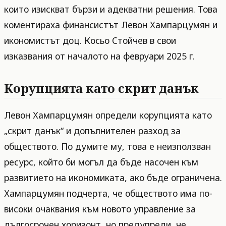
които изискват бързи и адекватни решения. Това
коментираха финансистът Левон Хампарцумян и
икономистът доц. Косьо Стойчев в свои
изказвания от началото на февруари 2025 г.
Корупцията като скрит данък
Левон Хампарцумян определи корупцията като
„скрит данък“ и допълнителен разход за
обществото. По думите му, това е неизползван
ресурс, който би могъл да бъде насочен към
развитието на икономиката, ако бъде ограничена.
Хампарцумян подчерта, че обществото има по-
високи очаквания към новото управление за
дългосрочен хоризонт, но предупреди, че