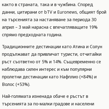
както в страната, така и в чужбина. Според
данни, цитирани от bTV и Euronews, общият брой
на търсенията за настаняване за периода 30
април – 3 май нарасна с впечатляващите 19%
спрямо предходната година.
Традиционните дестинации като Атина и Солун
продължават да привличат туристи, отчитайки
ръст съответно от 5% и 14%. Същевременно се
наблюдава силен интерес и към популярни
пролетни дестинации като Нафплио (+84%) и
Волос (+53%).
Най-голямата изненада обаче е ръстът в
търсенията за по-малки градове и населени