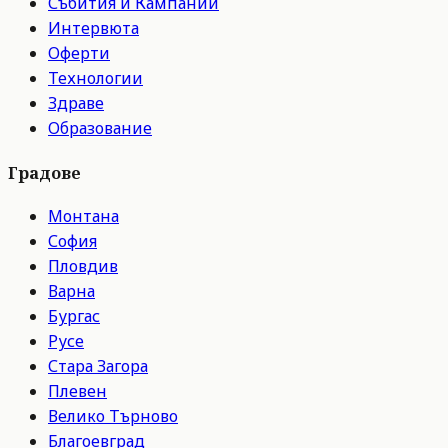
Събития и Кампании
Интервюта
Оферти
Технологии
Здраве
Образование
Градове
Монтана
София
Пловдив
Варна
Бургас
Русе
Стара Загора
Плевен
Велико Търново
Благоевград