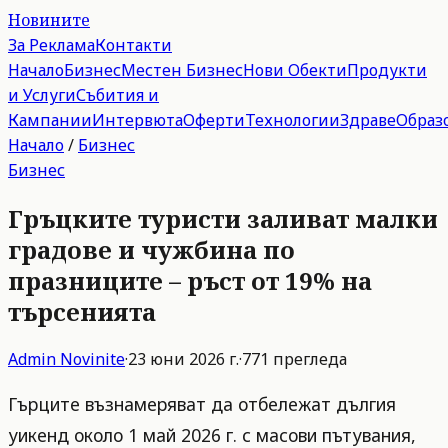
Новините
За Реклама
Контакти
Начало
Бизнес
Местен Бизнес
Нови Обекти
Продукти
и Услуги
Събития и
Кампании
Интервюта
Оферти
Технологии
Здраве
Образ
Начало
/
Бизнес
Бизнес
Гръцките туристи заливат малки
градове и чужбина по
празниците – ръст от 19% на
търсенията
Admin
Novinite
·
23 юни 2026 г.
·
771
прегледа
Гърците възнамеряват да отбележат дългия
уикенд около 1 май 2026 г. с масови пътувания,