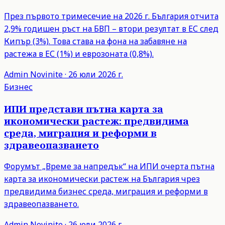
През първото тримесечие на 2026 г. България отчита
2,9% годишен ръст на БВП – втори резултат в ЕС след
Кипър (3%). Това става на фона на забавяне на
растежа в ЕС (1%) и еврозоната (0,8%).
Admin
Novinite
·
26 юли 2026 г.
Бизнес
ИПИ представи пътна карта за
икономически растеж: предвидима
среда, миграция и реформи в
здравеопазването
Форумът „Време за напредък“ на ИПИ очерта пътна
карта за икономически растеж на България чрез
предвидима бизнес среда, миграция и реформи в
здравеопазването.
Admin
Novinite
·
26 юли 2026 г.