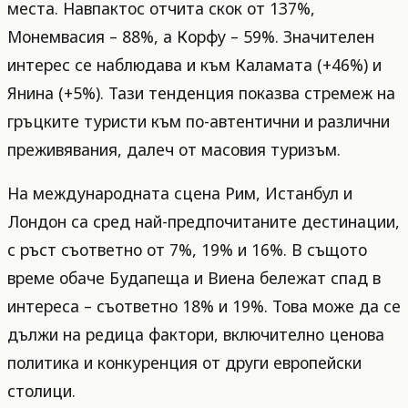
места. Навпактос отчита скок от 137%,
Монемвасия – 88%, а Корфу – 59%. Значителен
интерес се наблюдава и към Каламата (+46%) и
Янина (+5%). Тази тенденция показва стремеж на
гръцките туристи към по-автентични и различни
преживявания, далеч от масовия туризъм.
На международната сцена Рим, Истанбул и
Лондон са сред най-предпочитаните дестинации,
с ръст съответно от 7%, 19% и 16%. В същото
време обаче Будапеща и Виена бележат спад в
интереса – съответно 18% и 19%. Това може да се
дължи на редица фактори, включително ценова
политика и конкуренция от други европейски
столици.