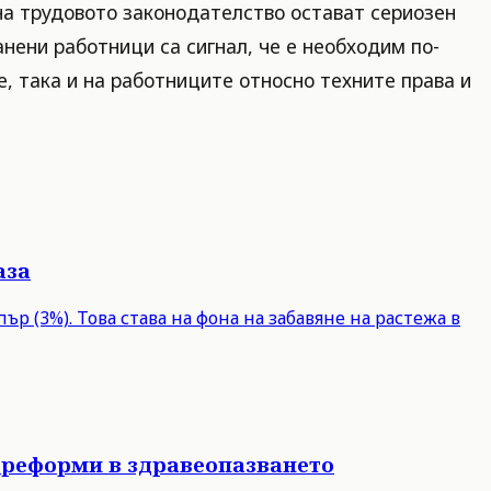
на трудовото законодателство остават сериозен
нени работници са сигнал, че е необходим по-
, така и на работниците относно техните права и
аза
р (3%). Това става на фона на забавяне на растежа в
 реформи в здравеопазването