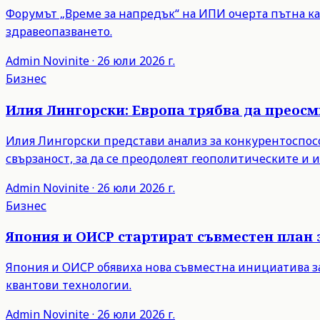
Форумът „Време за напредък“ на ИПИ очерта пътна ка
здравеопазването.
Admin
Novinite
·
26 юли 2026 г.
Бизнес
Илия Лингорски: Европа трябва да преос
Илия Лингорски представи анализ за конкурентоспосо
свързаност, за да се преодолеят геополитическите и
Admin
Novinite
·
26 юли 2026 г.
Бизнес
Япония и ОИСР стартират съвместен план 
Япония и ОИСР обявиха нова съвместна инициатива з
квантови технологии.
Admin
Novinite
·
26 юли 2026 г.