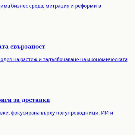
дима бизнес среда, миграция и реформи в
ата свързаност
модел на растеж и задълбочаване на икономическата
иги за доставки
авки, фокусирана върху полупроводници, ИИ и