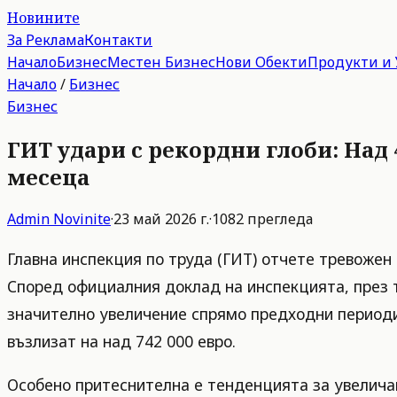
Новините
За Реклама
Контакти
Начало
Бизнес
Местен Бизнес
Нови Обекти
Продукти и 
Начало
/
Бизнес
Бизнес
ГИТ удари с рекордни глоби: Над 
месеца
Admin
Novinite
·
23 май 2026 г.
·
1082
прегледа
Главна инспекция по труда (ГИТ) отчете тревожен 
Според официалния доклад на инспекцията, през т
значително увеличение спрямо предходни периоди.
възлизат на над 742 000 евро.
Особено притеснителна е тенденцията за увеличав