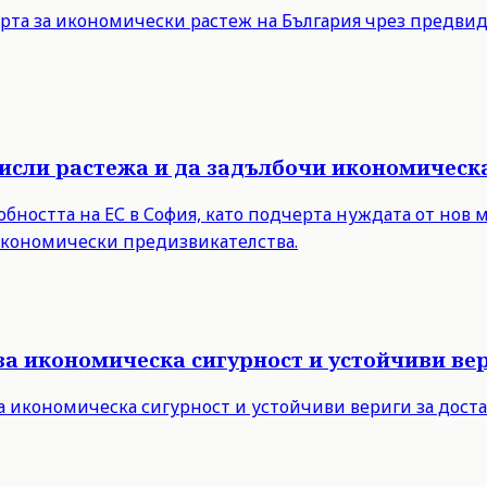
рта за икономически растеж на България чрез предви
мисли растежа и да задълбочи икономическ
бността на ЕС в София, като подчерта нуждата от нов 
 икономически предизвикателства.
за икономическа сигурност и устойчиви вер
а икономическа сигурност и устойчиви вериги за дост