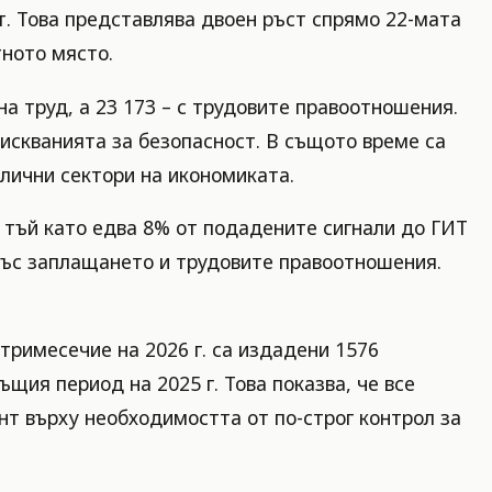
т. Това представлява двоен ръст спрямо 22-мата
тното място.
а труд, а 23 173 – с трудовите правоотношения.
искванията за безопасност. В същото време са
лични сектори на икономиката.
 тъй като едва 8% от подадените сигнали до ГИТ
и със заплащането и трудовите правоотношения.
тримесечие на 2026 г. са издадени 1576
щия период на 2025 г. Това показва, че все
т върху необходимостта от по-строг контрол за