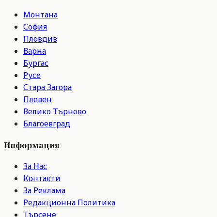
Монтана
София
Пловдив
Варна
Бургас
Русе
Стара Загора
Плевен
Велико Търново
Благоевград
Информация
За Нас
Контакти
За Реклама
Редакционна Политика
Търсене