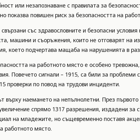
ност или незапознаване с правилата за безопаснос
сно показва повишен риск за безопасността на рабо
свързани със здравословните и безопасни условия н
та, машини и съоръжения, които не отговарят на из
ия, което подчертава мащаба на нарушенията в раз
пасността на работното място е особено тревожна,
овия. Повечето сигнали – 1915, са били за проблем
15 проверки по повод на трудови инциденти.
ът върху наемането на непълнолетни. През първото 
увеличение спрямо 1317 разрешения, издадени за съ
циал на младежите, но същевременно поставя акцен
на работното място.