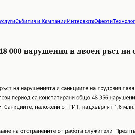
Услуги
Събития и Кампании
Интервюта
Оферти
Техноло
48 000 нарушения и двоен ръст на
ръст на нарушенията и санкциите на трудовия пазар
ози период са констатирани общо 48 356 нарушени
 Санкциите, наложени от ГИТ, надхвърлят 1,6 млн.
ане на отстранените от работа служители. През пъ