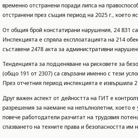
временно отстранени поради липса на правоспособ
отстранени през същия период на 2025 г., което я
От общия брой констатирани нарушения, 24 831 са 
Инспекцията е спряла експлоатацията на 214 обек
съставени 2478 акта за административни нарушен
Тенденцията за подценяване на рисковете за безо
(общо 191 от 2307) са свързани именно с тези усл
През отчетния период инспекцията е извършила 2
Друг важен аспект от дейността на ГИТ е контрол
разрешения за наемане на непълнолетни, което е 
повече работодатели разчитат на трудовия потен
спазването на техните права и безопасността им 