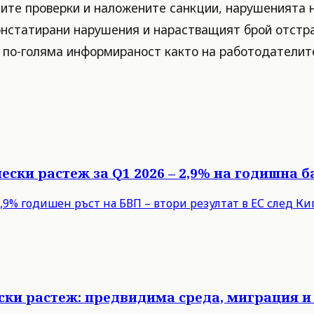
ните проверки и наложените санкции, нарушенията 
онстатирани нарушения и нарастващият брой отстра
и по-голяма информираност както на работодателите
ески растеж за Q1 2026 – 2,9% на годишна б
9% годишен ръст на БВП – втори резултат в ЕС след Кипъ
ски растеж: предвидима среда, миграция и