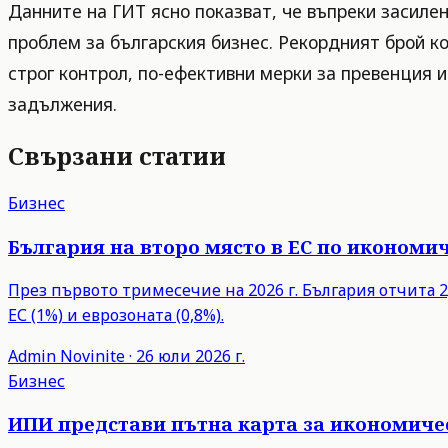
Данните на ГИТ ясно показват, че въпреки засиле
проблем за българския бизнес. Рекордният брой к
строг контрол, по-ефективни мерки за превенция 
задължения.
Свързани статии
Бизнес
България на второ място в ЕС по икономич
През първото тримесечие на 2026 г. България отчита 2,
ЕС (1%) и еврозоната (0,8%).
Admin
Novinite
·
26 юли 2026 г.
Бизнес
ИПИ представи пътна карта за икономиче