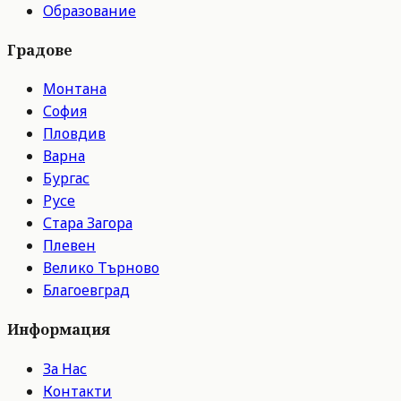
Образование
Градове
Монтана
София
Пловдив
Варна
Бургас
Русе
Стара Загора
Плевен
Велико Търново
Благоевград
Информация
За Нас
Контакти