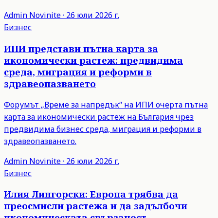
Admin
Novinite
·
26 юли 2026 г.
Бизнес
ИПИ представи пътна карта за
икономически растеж: предвидима
среда, миграция и реформи в
здравеопазването
Форумът „Време за напредък“ на ИПИ очерта пътна
карта за икономически растеж на България чрез
предвидима бизнес среда, миграция и реформи в
здравеопазването.
Admin
Novinite
·
26 юли 2026 г.
Бизнес
Илия Лингорски: Европа трябва да
преосмисли растежа и да задълбочи
икономическата свързаност