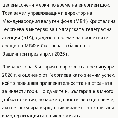
целенасочени мерки по време на енергиен шок.
Това заяви управляващият директор на
Международния валутен фонд (МВФ) Кристалина
Георгиева в интервю за Българската телеграфна
агенция (БТА), дадено по време на пролетните
срещи на МВФ и Световната банка във
Вашингтон през април 2025 г.
Влизането на България в еврозоната през януари
2026 г. е оценено от Георгиева като значим успех,
който повишава привлекателността на страната
за инвеститори. По думите ѝ, България е в много
добра позиция, но може да постигне още повече,
ако се фокусира върху привличането на капитали
и модернизацията на икономиката.