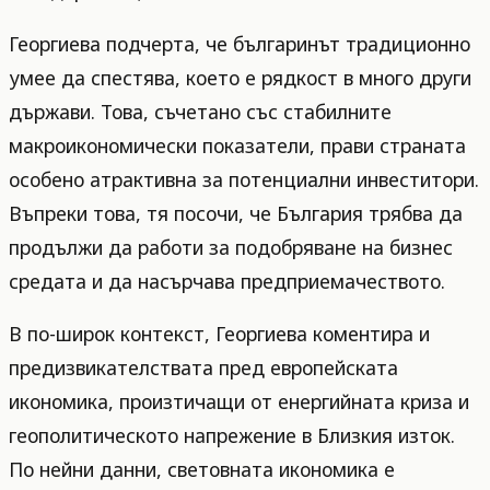
Георгиева подчерта, че българинът традиционно
умее да спестява, което е рядкост в много други
държави. Това, съчетано със стабилните
макроикономически показатели, прави страната
особено атрактивна за потенциални инвеститори.
Въпреки това, тя посочи, че България трябва да
продължи да работи за подобряване на бизнес
средата и да насърчава предприемачеството.
В по-широк контекст, Георгиева коментира и
предизвикателствата пред европейската
икономика, произтичащи от енергийната криза и
геополитическото напрежение в Близкия изток.
По нейни данни, световната икономика е