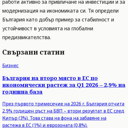
работи активно за привличане на инвестиции и за
модернизация на икономиката си. Тя определи
България като добър пример за стабилност и
устойчивост в условията на глобални
предизвикателства.
Свързани статии
Бизнес
България на второ място в ЕС по
икономически растеж за Q1 2026 – 2,9% на
годишна база
През първото тримесечие на 2026 г. България отчита
2,9% годишен ръст на БВП – втори резултат в ЕС след
Кипър (3%). Това става на фона на забавяне на
растежа в ЕС (1%) и еврозоната (0,8%).