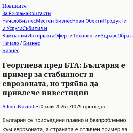
Новините
За Реклама
Контакти
Начало
Бизнес
Местен Бизнес
Нови Обекти
Продукти
и Услуги
Събития и
Кампании
Интервюта
Оферти
Технологии
Здраве
Образ
Начало
/
Бизнес
Бизнес
Георгиева пред БТА: България е
пример за стабилност в
еврозоната, но трябва да
привлече инвестиции
Admin
Novinite
·
20 май 2026 г.
·
1079
прегледа
България се присъедини плавно и безпроблемно
към еврозоната, а страната е отличен пример за