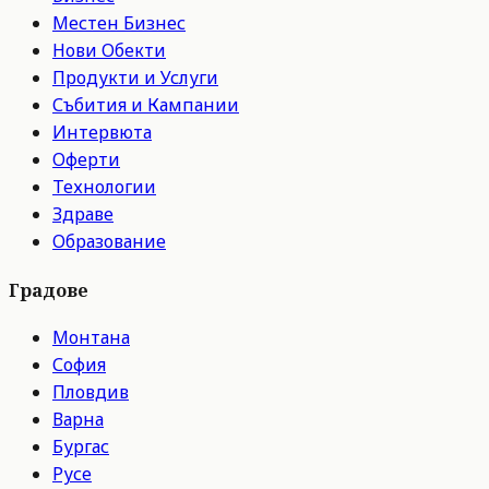
Местен Бизнес
Нови Обекти
Продукти и Услуги
Събития и Кампании
Интервюта
Оферти
Технологии
Здраве
Образование
Градове
Монтана
София
Пловдив
Варна
Бургас
Русе