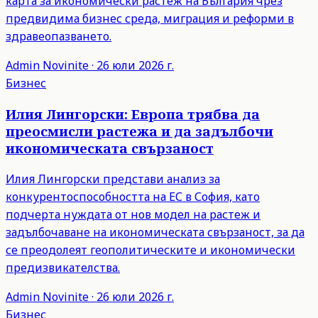
карта за икономически растеж на България чрез
предвидима бизнес среда, миграция и реформи в
здравеопазването.
Admin
Novinite
·
26 юли 2026 г.
Бизнес
Илия Лингорски: Европа трябва да
преосмисли растежа и да задълбочи
икономическата свързаност
Илия Лингорски представи анализ за
конкурентоспособността на ЕС в София, като
подчерта нуждата от нов модел на растеж и
задълбочаване на икономическата свързаност, за да
се преодолеят геополитическите и икономически
предизвикателства.
Admin
Novinite
·
26 юли 2026 г.
Бизнес