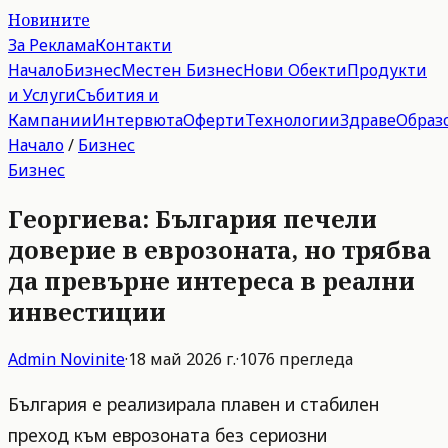
Новините
За Реклама
Контакти
Начало
Бизнес
Местен Бизнес
Нови Обекти
Продукти
и Услуги
Събития и
Кампании
Интервюта
Оферти
Технологии
Здраве
Образ
Начало
/
Бизнес
Бизнес
Георгиева: България печели
доверие в еврозоната, но трябва
да превърне интереса в реални
инвестиции
Admin
Novinite
·
18 май 2026 г.
·
1076
прегледа
България е реализирала плавен и стабилен
преход към еврозоната без сериозни