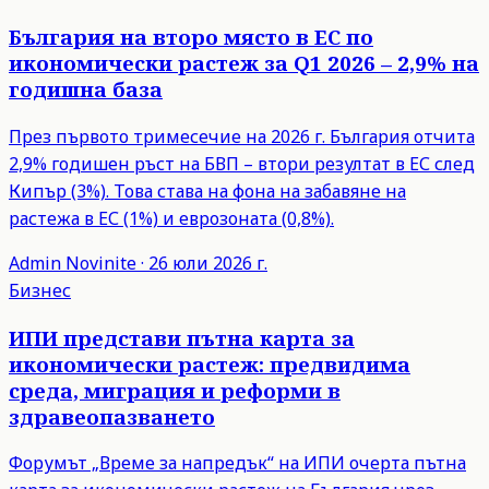
България на второ място в ЕС по
икономически растеж за Q1 2026 – 2,9% на
годишна база
През първото тримесечие на 2026 г. България отчита
2,9% годишен ръст на БВП – втори резултат в ЕС след
Кипър (3%). Това става на фона на забавяне на
растежа в ЕС (1%) и еврозоната (0,8%).
Admin
Novinite
·
26 юли 2026 г.
Бизнес
ИПИ представи пътна карта за
икономически растеж: предвидима
среда, миграция и реформи в
здравеопазването
Форумът „Време за напредък“ на ИПИ очерта пътна