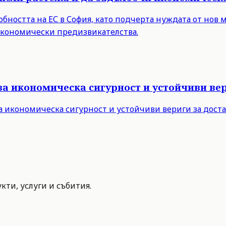
бността на ЕС в София, като подчерта нуждата от нов 
 икономически предизвикателства.
за икономическа сигурност и устойчиви вер
а икономическа сигурност и устойчиви вериги за дост
ти, услуги и събития.