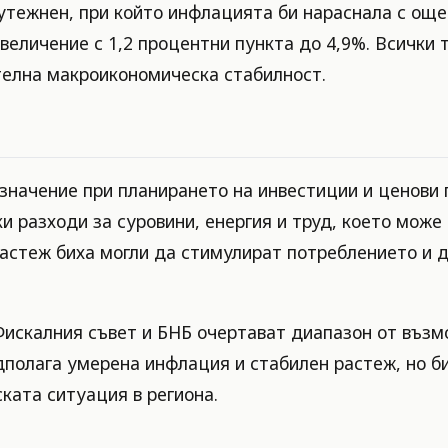
утежнен, при който инфлацията би нараснала с още 
еличение с 1,2 процентни пункта до 4,9%. Всички 
телна макроикономическа стабилност.
 значение при планирането на инвестиции и ценови
и разходи за суровини, енергия и труд, което може
астеж биха могли да стимулират потреблението и д
Фискалния съвет и БНБ очертават диапазон от възм
дполага умерена инфлация и стабилен растеж, но би
ката ситуация в региона.