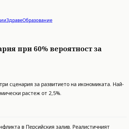
гии
Здраве
Образование
ария при 60% вероятност за
три сценария за развитието на икономиката. Най-
мически растеж от 2,5%.
онфликта в Персийския залив. Реалистичният