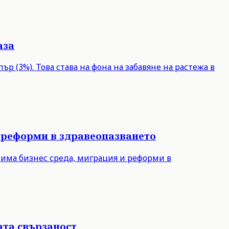
аза
р (3%). Това става на фона на забавяне на растежа в
 реформи в здравеопазването
дима бизнес среда, миграция и реформи в
ата свързаност