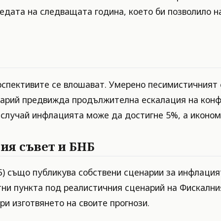
едата на следващата година, което би позволило н
рспективите се влошават. Умерено песимистичният 
нарий предвижда продължителна ескалация на конф
 случай инфлацията може да достигне 5%, а иконом
ия съвет и БНБ
Б) също публикува собствени сценарии за инфлацият
нтни пункта под реалистичния сценарий на Фискални
ри изготвянето на своите прогнози.