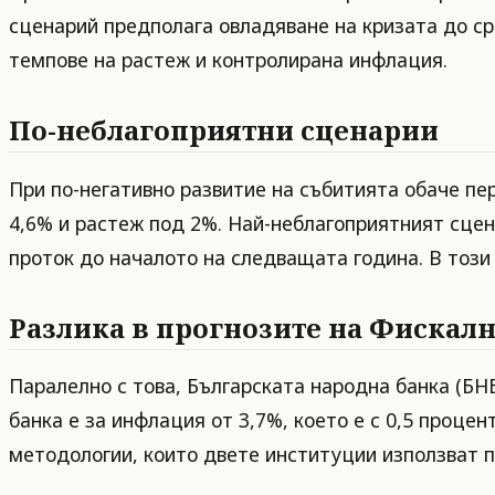
сценарий предполага овладяване на кризата до ср
темпове на растеж и контролирана инфлация.
По-неблагоприятни сценарии
При по-негативно развитие на събитията обаче пе
4,6% и растеж под 2%. Най-неблагоприятният сце
проток до началото на следващата година. В този
Разлика в прогнозите на Фискалн
Паралелно с това, Българската народна банка (БН
банка е за инфлация от 3,7%, което е с 0,5 проце
методологии, които двете институции използват п