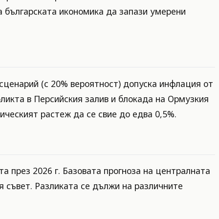
а българската икономика да запази умерени
сценарий (с 20% вероятност) допуска инфлация от
ликта в Персийския залив и блокада на Ормузкия
ическият растеж да се свие до едва 0,5%.
а през 2026 г. Базовата прогноза на централната
я съвет. Разликата се дължи на различните