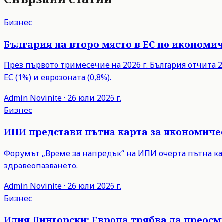
Бизнес
България на второ място в ЕС по икономич
През първото тримесечие на 2026 г. България отчита 2,
ЕС (1%) и еврозоната (0,8%).
Admin
Novinite
·
26 юли 2026 г.
Бизнес
ИПИ представи пътна карта за икономиче
Форумът „Време за напредък“ на ИПИ очерта пътна ка
здравеопазването.
Admin
Novinite
·
26 юли 2026 г.
Бизнес
Илия Лингорски: Европа трябва да преос