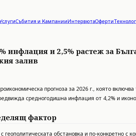
Услуги
Събития и Кампании
Интервюта
Оферти
Техноло
% инфлация и 2,5% растеж за Бълг
кия залив
оикономическа прогноза за 2026 г., която включва 
предвижда средногодишна инфлация от 4,2% и иконо
еделящ фактор
 с геополитическата обстановка и по-конкретно с к