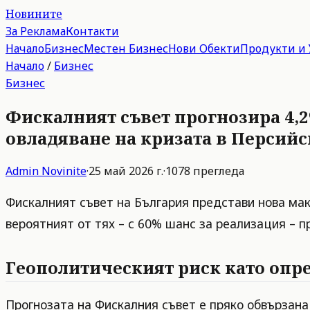
Новините
За Реклама
Контакти
Начало
Бизнес
Местен Бизнес
Нови Обекти
Продукти и 
Начало
/
Бизнес
Бизнес
Фискалният съвет прогнозира 4,2
овладяване на кризата в Персийс
Admin
Novinite
·
25 май 2026 г.
·
1078
прегледа
Фискалният съвет на България представи нова макр
вероятният от тях – с 60% шанс за реализация – 
Геополитическият риск като опр
Прогнозата на Фискалния съвет е пряко обвързана