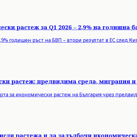
ески растеж за Q1 2026 – 2,9% на годишна б
9% годишен ръст на БВП – втори резултат в ЕС след Кипъ
ски растеж: предвидима среда, миграция и
рта за икономически растеж на България чрез предви
мисли растежа и да задълбочи икономическ