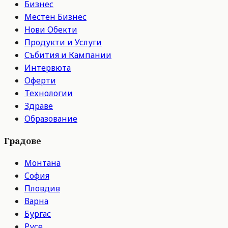
Бизнес
Местен Бизнес
Нови Обекти
Продукти и Услуги
Събития и Кампании
Интервюта
Оферти
Технологии
Здраве
Образование
Градове
Монтана
София
Пловдив
Варна
Бургас
Русе