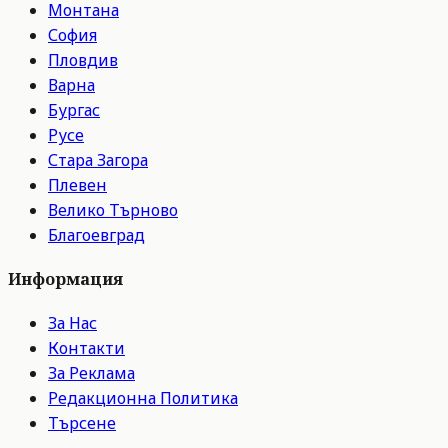
Монтана
София
Пловдив
Варна
Бургас
Русе
Стара Загора
Плевен
Велико Търново
Благоевград
Информация
За Нас
Контакти
За Реклама
Редакционна Политика
Търсене