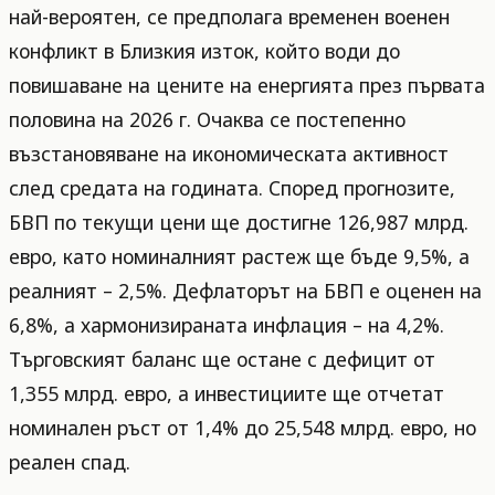
най-вероятен, се предполага временен военен
конфликт в Близкия изток, който води до
повишаване на цените на енергията през първата
половина на 2026 г. Очаква се постепенно
възстановяване на икономическата активност
след средата на годината. Според прогнозите,
БВП по текущи цени ще достигне 126,987 млрд.
евро, като номиналният растеж ще бъде 9,5%, а
реалният – 2,5%. Дефлаторът на БВП е оценен на
6,8%, а хармонизираната инфлация – на 4,2%.
Търговският баланс ще остане с дефицит от
1,355 млрд. евро, а инвестициите ще отчетат
номинален ръст от 1,4% до 25,548 млрд. евро, но
реален спад.