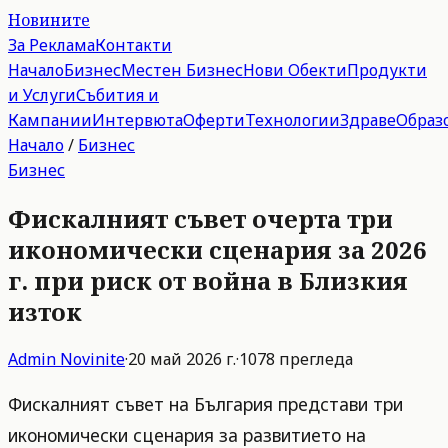
Новините
За Реклама
Контакти
Начало
Бизнес
Местен Бизнес
Нови Обекти
Продукти
и Услуги
Събития и
Кампании
Интервюта
Оферти
Технологии
Здраве
Образ
Начало
/
Бизнес
Бизнес
Фискалният съвет очерта три
икономически сценария за 2026
г. при риск от война в Близкия
изток
Admin
Novinite
·
20 май 2026 г.
·
1078
прегледа
Фискалният съвет на България представи три
икономически сценария за развитието на