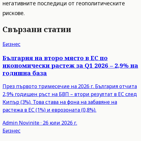
негативните последици от геополитическите
рискове.
Свързани статии
Бизнес
България на второ място в ЕС по
икономически растеж за Q1 2026 – 2,9% на
годишна база
През първото тримесечие на 2026 г. България отчита
2,9% годишен ръст на БВП – втори резултат в ЕС след
Кипър (3%). Това става на фона на забавяне на
растежа в ЕС (1%) и еврозоната (0,8%).
Admin
Novinite
·
26 юли 2026 г.
Бизнес