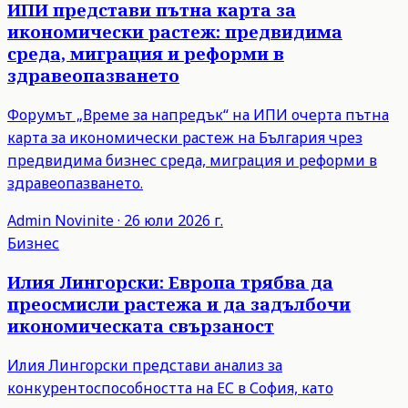
ИПИ представи пътна карта за
икономически растеж: предвидима
среда, миграция и реформи в
здравеопазването
Форумът „Време за напредък“ на ИПИ очерта пътна
карта за икономически растеж на България чрез
предвидима бизнес среда, миграция и реформи в
здравеопазването.
Admin
Novinite
·
26 юли 2026 г.
Бизнес
Илия Лингорски: Европа трябва да
преосмисли растежа и да задълбочи
икономическата свързаност
Илия Лингорски представи анализ за
конкурентоспособността на ЕС в София, като