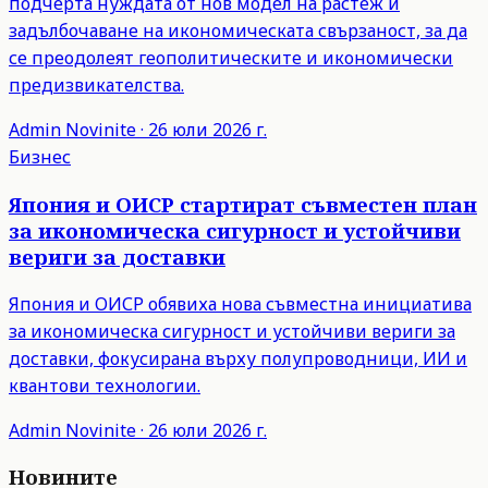
подчерта нуждата от нов модел на растеж и
задълбочаване на икономическата свързаност, за да
се преодолеят геополитическите и икономически
предизвикателства.
Admin
Novinite
·
26 юли 2026 г.
Бизнес
Япония и ОИСР стартират съвместен план
за икономическа сигурност и устойчиви
вериги за доставки
Япония и ОИСР обявиха нова съвместна инициатива
за икономическа сигурност и устойчиви вериги за
доставки, фокусирана върху полупроводници, ИИ и
квантови технологии.
Admin
Novinite
·
26 юли 2026 г.
Новините