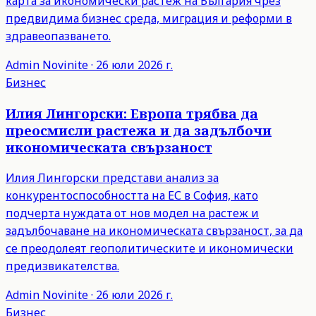
карта за икономически растеж на България чрез
предвидима бизнес среда, миграция и реформи в
здравеопазването.
Admin
Novinite
·
26 юли 2026 г.
Бизнес
Илия Лингорски: Европа трябва да
преосмисли растежа и да задълбочи
икономическата свързаност
Илия Лингорски представи анализ за
конкурентоспособността на ЕС в София, като
подчерта нуждата от нов модел на растеж и
задълбочаване на икономическата свързаност, за да
се преодолеят геополитическите и икономически
предизвикателства.
Admin
Novinite
·
26 юли 2026 г.
Бизнес