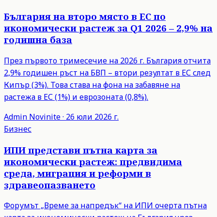
България на второ място в ЕС по
икономически растеж за Q1 2026 – 2,9% на
годишна база
През първото тримесечие на 2026 г. България отчита
2,9% годишен ръст на БВП – втори резултат в ЕС след
Кипър (3%). Това става на фона на забавяне на
растежа в ЕС (1%) и еврозоната (0,8%).
Admin
Novinite
·
26 юли 2026 г.
Бизнес
ИПИ представи пътна карта за
икономически растеж: предвидима
среда, миграция и реформи в
здравеопазването
Форумът „Време за напредък“ на ИПИ очерта пътна