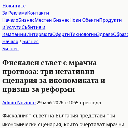
Новините
За Реклама
Контакти
Начало
Бизнес
Местен Бизнес
Нови Обекти
Продукти
и Услуги
Събития и
Кампании
Интервюта
Оферти
Технологии
Здраве
Образ
Начало
/
Бизнес
Бизнес
Фискален съвет с мрачна
прогноза: три негативни
сценария за икономиката и
призив за реформи
Admin
Novinite
·
29 май 2026 г.
·
1065
прегледа
Фискалният съвет на България представи три
икономически сценария, които очертават мрачни