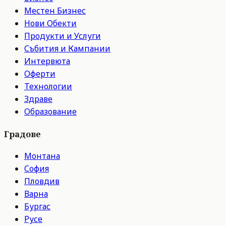
Местен Бизнес
Нови Обекти
Продукти и Услуги
Събития и Кампании
Интервюта
Оферти
Технологии
Здраве
Образование
Градове
Монтана
София
Пловдив
Варна
Бургас
Русе