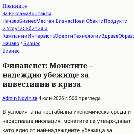
Новините
За Реклама
Контакти
Начало
Бизнес
Местен Бизнес
Нови Обекти
Продукти
и Услуги
Събития и
Кампании
Интервюта
Оферти
Технологии
Здраве
Образ
Начало
/
Бизнес
Бизнес
Финансист: Монетите –
надеждно убежище за
инвестиции в криза
Admin
Novinite
·
4 юли 2026 г.
·
506
прегледа
В условията на нестабилна икономическа среда и
нарастваща инфлация, монетите се утвърждават
като едно от най-надеждните убежища за