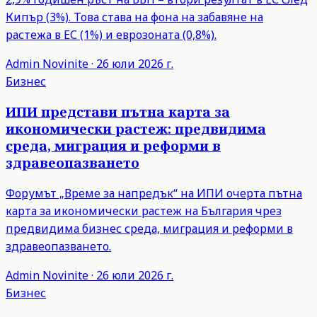
Кипър (3%). Това става на фона на забавяне на
растежа в ЕС (1%) и еврозоната (0,8%).
Admin
Novinite
·
26 юли 2026 г.
Бизнес
ИПИ представи пътна карта за
икономически растеж: предвидима
среда, миграция и реформи в
здравеопазването
Форумът „Време за напредък“ на ИПИ очерта пътна
карта за икономически растеж на България чрез
предвидима бизнес среда, миграция и реформи в
здравеопазването.
Admin
Novinite
·
26 юли 2026 г.
Бизнес