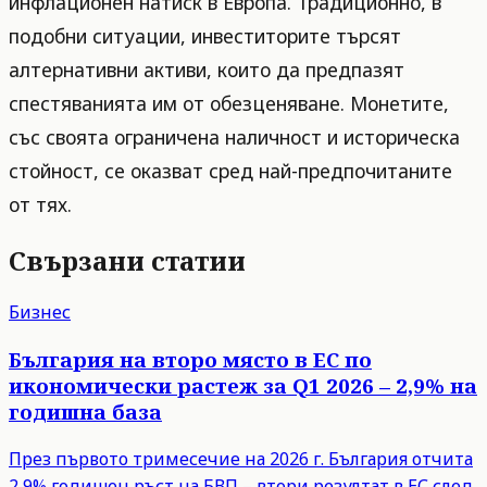
инфлационен натиск в Европа. Традиционно, в
подобни ситуации, инвеститорите търсят
алтернативни активи, които да предпазят
спестяванията им от обезценяване. Монетите,
със своята ограничена наличност и историческа
стойност, се оказват сред най-предпочитаните
от тях.
Свързани статии
Бизнес
България на второ място в ЕС по
икономически растеж за Q1 2026 – 2,9% на
годишна база
През първото тримесечие на 2026 г. България отчита
2,9% годишен ръст на БВП – втори резултат в ЕС след