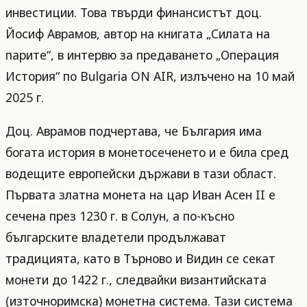
инвестиции. Това твърди финансистът доц.
Йосиф Аврамов, автор на книгата „Силата на
парите“, в интервю за предаването „Операция
История“ по Bulgaria ON AIR, излъчено на 10 май
2025 г.
Доц. Аврамов подчертава, че България има
богата история в монетосеченето и е била сред
водещите европейски държави в тази област.
Първата златна монета на цар Иван Асен II е
сечена през 1230 г. в Солун, а по-късно
българските владетели продължават
традицията, като в Търново и Видин се секат
монети до 1422 г., следвайки византийската
(източноримска) монетна система. Тази система