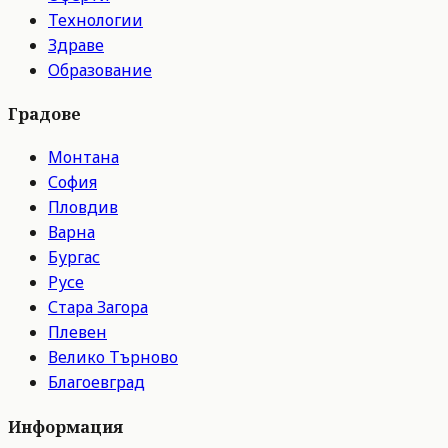
Технологии
Здраве
Образование
Градове
Монтана
София
Пловдив
Варна
Бургас
Русе
Стара Загора
Плевен
Велико Търново
Благоевград
Информация