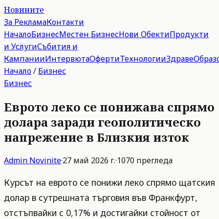
Новините
За Реклама
Контакти
Начало
Бизнес
Местен Бизнес
Нови Обекти
Продукти
и Услуги
Събития и
Кампании
Интервюта
Оферти
Технологии
Здраве
Образ
Начало
/
Бизнес
Бизнес
Еврото леко се понижава спрямо
долара заради геополитическо
напрежение в Близкия изток
Admin
Novinite
·
27 май 2026 г.
·
1070
прегледа
Курсът на еврото се понижи леко спрямо щатския
долар в сутрешната търговия във Франкфурт,
отстъпвайки с 0,17% и достигайки стойност от