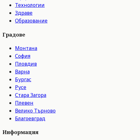
Технологии
Здраве
Образование
Градове
Монтана
София
Пловдив
Варна
Бургас
Русе
Стара Загора
Плевен
Велико Търново
Благоевград
Информация