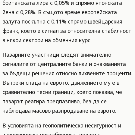
британската лира с 0,05% и спрямо японската
йена с 0,28%. В същото време европейската
валута поскъпна с 0,11% спрямо швейцарския
франк, което е сигнал за относителна стабилност
в някои сектори на обменния курс.
Пазарните участници следят внимателно
сигналите от централните банки и очакванията
за бъдещи решения относно лихвените проценти.
Въпреки спада на еврото, движението му е в
сравнително тесни граници, което показва, че
пазарът реагира предпазливо, без да се
наблюдава масово разпродаване на еврото.
В условията на геополитическа несигурност и
икономическа нестабилност, доларът