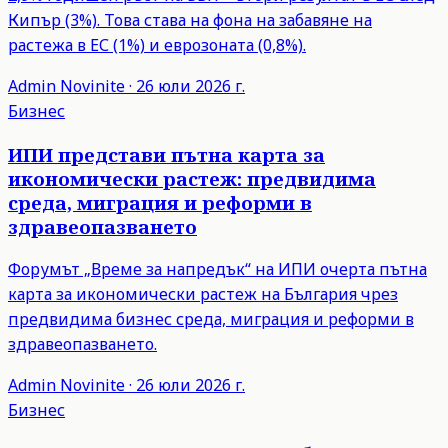
Кипър (3%). Това става на фона на забавяне на
растежа в ЕС (1%) и еврозоната (0,8%).
Admin
Novinite
·
26 юли 2026 г.
Бизнес
ИПИ представи пътна карта за
икономически растеж: предвидима
среда, миграция и реформи в
здравеопазването
Форумът „Време за напредък“ на ИПИ очерта пътна
карта за икономически растеж на България чрез
предвидима бизнес среда, миграция и реформи в
здравеопазването.
Admin
Novinite
·
26 юли 2026 г.
Бизнес