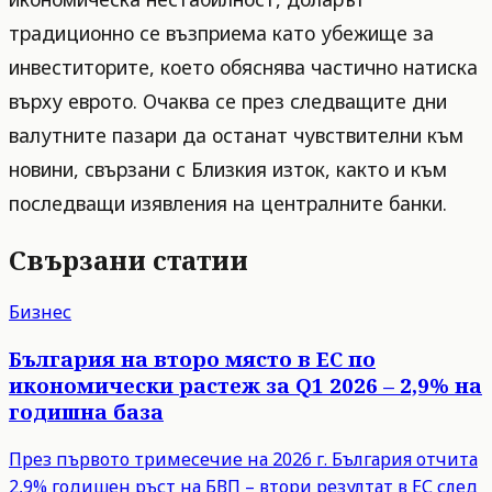
традиционно се възприема като убежище за
инвеститорите, което обяснява частично натиска
върху еврото. Очаква се през следващите дни
валутните пазари да останат чувствителни към
новини, свързани с Близкия изток, както и към
последващи изявления на централните банки.
Свързани статии
Бизнес
България на второ място в ЕС по
икономически растеж за Q1 2026 – 2,9% на
годишна база
През първото тримесечие на 2026 г. България отчита
2,9% годишен ръст на БВП – втори резултат в ЕС след