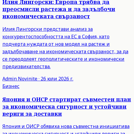
Илия Лингорски: Европа трябва да
преосмисли растежа и да задълбочи
икономическата свързаност
Илия Лингорски представи анализ за
конкурентоспособността на ЕС в София, като
подчерта нуждата от нов модел на растеж и
задълбочаване на икономическата свързаност, за да
се преодолеят геополитическите и икономически
предизвикателства.
Admin
Novinite
·
26 юли 2026 г.
Бизнес
Япония и ОИСР стартират съвместен план
за икономическа сигурност и устойчиви
вериги за доставки
Япония и ОИСР обявиха нова съвместна инициатива
за икономическа сигурност и устойчиви вериги за