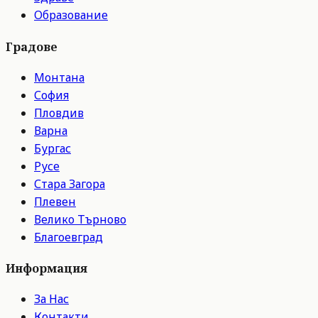
Образование
Градове
Монтана
София
Пловдив
Варна
Бургас
Русе
Стара Загора
Плевен
Велико Търново
Благоевград
Информация
За Нас
Контакти