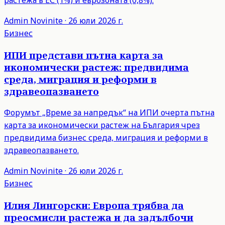
растежа в ЕС (1%) и еврозоната (0,8%).
Admin
Novinite
·
26 юли 2026 г.
Бизнес
ИПИ представи пътна карта за
икономически растеж: предвидима
среда, миграция и реформи в
здравеопазването
Форумът „Време за напредък“ на ИПИ очерта пътна
карта за икономически растеж на България чрез
предвидима бизнес среда, миграция и реформи в
здравеопазването.
Admin
Novinite
·
26 юли 2026 г.
Бизнес
Илия Лингорски: Европа трябва да
преосмисли растежа и да задълбочи