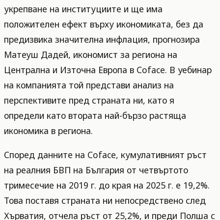
укрепване на институциите и ще има
положителен ефект върху икономиката, без да
предизвика значителна инфлация, прогнозира
Матеуш Дадей, икономист за региона на
Централна и Източна Европа в Coface. В уебинар
на компанията той представи анализ на
перспективите пред страната ни, като я
определи като втората най-бързо растяща
икономика в региона.
Според данните на Coface, кумулативният ръст
на реалния БВП на България от четвъртото
тримесечие на 2019 г. до края на 2025 г. е 19,2%.
Това поставя страната ни непосредствено след
Хърватия, отчела ръст от 25,2%, и преди Полша с