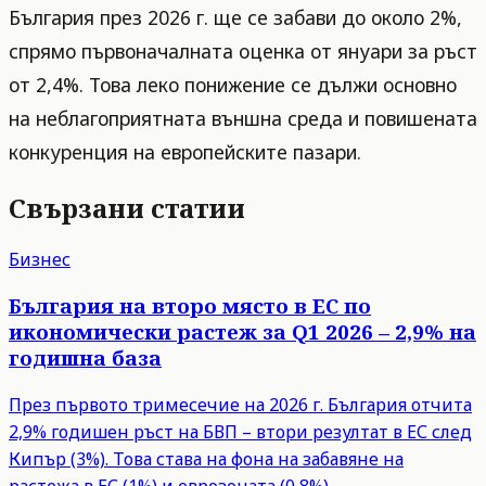
България през 2026 г. ще се забави до около 2%,
спрямо първоначалната оценка от януари за ръст
от 2,4%. Това леко понижение се дължи основно
на неблагоприятната външна среда и повишената
конкуренция на европейските пазари.
Свързани статии
Бизнес
България на второ място в ЕС по
икономически растеж за Q1 2026 – 2,9% на
годишна база
През първото тримесечие на 2026 г. България отчита
2,9% годишен ръст на БВП – втори резултат в ЕС след
Кипър (3%). Това става на фона на забавяне на