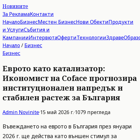
Новините
За Реклама
Контакти
Начало
Бизнес
Местен Бизнес
Нови Обекти
Продукти
и Услуги
Събития и
Кампании
Интервюта
Оферти
Технологии
Здраве
Образ
Начало
/
Бизнес
Бизнес
Еврото като катализатор:
Икономист на Coface прогнозира
институционален напредък и
стабилен растеж за България
Admin
Novinite
·
15 май 2026 г.
·
1079
прегледа
Въвеждането на еврото в България през януари
2026 г. ще действа като външен стимул за