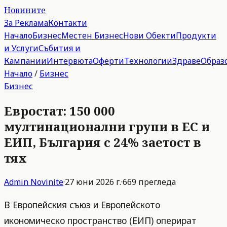
Новините
За Реклама
Контакти
Начало
Бизнес
Местен Бизнес
Нови Обекти
Продукти
и Услуги
Събития и
Кампании
Интервюта
Оферти
Технологии
Здраве
Образ
Начало
/
Бизнес
Бизнес
Евростат: 150 000
мултинационални групи в ЕС и
ЕИП, България с 24% заетост в
тях
Admin
Novinite
·
27 юни 2026 г.
·
669
прегледа
В Европейския съюз и Европейското
икономическо пространство (ЕИП) оперират