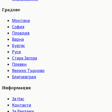
Градове
Монтана
София
Пловдив
Варна
Бургас
Русе
Стара Загора
Плевен
Велико Търново
Благоевград
Информация
За Нас
Контакти
За Реклама