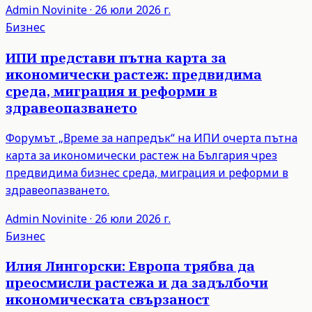
Admin
Novinite
·
26 юли 2026 г.
Бизнес
ИПИ представи пътна карта за
икономически растеж: предвидима
среда, миграция и реформи в
здравеопазването
Форумът „Време за напредък“ на ИПИ очерта пътна
карта за икономически растеж на България чрез
предвидима бизнес среда, миграция и реформи в
здравеопазването.
Admin
Novinite
·
26 юли 2026 г.
Бизнес
Илия Лингорски: Европа трябва да
преосмисли растежа и да задълбочи
икономическата свързаност