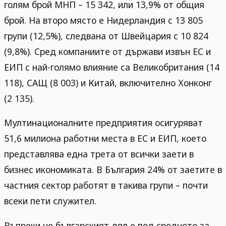
голям брой МНП – 15 342, или 13,9% от общия
брой. На второ място е Нидерландия с 13 805
групи (12,5%), следвана от Швейцария с 10 824
(9,8%). Сред компаниите от държави извън ЕС и
ЕИП с най-голямо влияние са Великобритания (14
118), САЩ (8 003) и Китай, включително Хонконг
(2 135).
Мултинационалните предприятия осигуряват
51,6 милиона работни места в ЕС и ЕИП, което
представлява една трета от всички заети в
бизнес икономиката. В България 24% от заетите в
частния сектор работят в такива групи – почти
всеки пети служител.
Въпреки че българският дял е под средното за