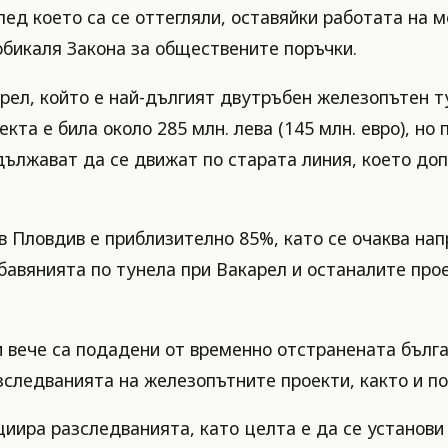
лед което са се оттегляли, оставяйки работата на 
аобикаля Закона за обществените поръчки.
ел, който е най-дългият двутръбен железопътен т
екта е била около 285 млн. лева (145 млн. евро), н
одължават да се движат по старата линия, което д
в Пловдив е приблизително 85%, като се очаква на
абавянията по тунела при Вакарел и останалите пр
 вече са подадени от временно отстранената бълга
азследванията на железопътните проекти, както и п
иира разследванията, като целта е да се установи