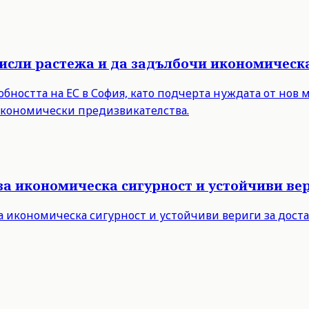
мисли растежа и да задълбочи икономическ
бността на ЕС в София, като подчерта нуждата от нов 
 икономически предизвикателства.
за икономическа сигурност и устойчиви вер
а икономическа сигурност и устойчиви вериги за дост