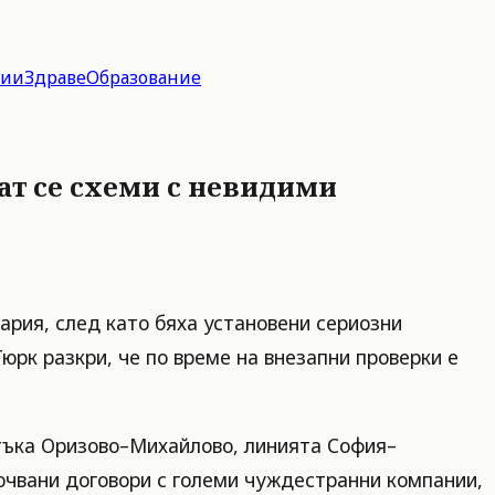
гии
Здраве
Образование
ат се схеми с невидими
ария, след като бяха установени сериозни
рк разкри, че по време на внезапни проверки е
тъка Оризово–Михайлово, линията София–
лючвани договори с големи чуждестранни компании,