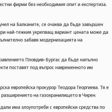
местни фирми без необходимия опит и експертиза.
унел на Балканите, се очаква да бъде завършен
о при най-тежкия укрепващ вариант цената може да
опълнително забавя модернизацията на
правлението Пловдив–Бургас да бъде напълно
оекти поставят под въпрос навременното им
рска европейска прокурор Теодора Георгиева. Тя е
о разширението на газохранилището в Чирен.
 дали има злоупотреби с европейски средства по