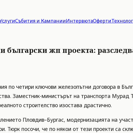
Услуги
Събития и Кампании
Интервюта
Оферти
Техноло
и български жп проекта: разследв
ия по четири ключови железопътни договора в Бълг
ства. Заместник-министърът на транспорта Мурад Тю
 реалното строителство изостава драстично.
влението Пловдив–Бургас, модернизацията на учас
. Тюрк посочи, че по някои от тези проекти са ск