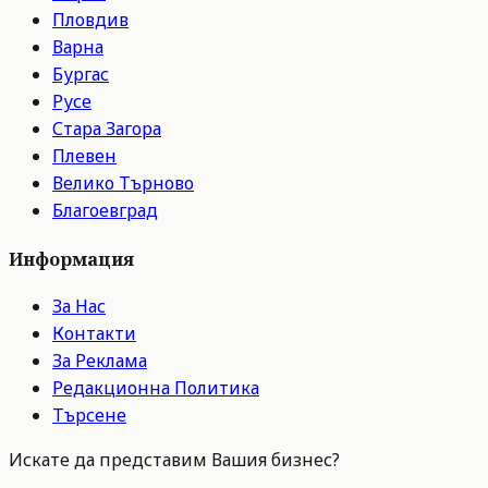
Пловдив
Варна
Бургас
Русе
Стара Загора
Плевен
Велико Търново
Благоевград
Информация
За Нас
Контакти
За Реклама
Редакционна Политика
Търсене
Искате да представим Вашия бизнес?