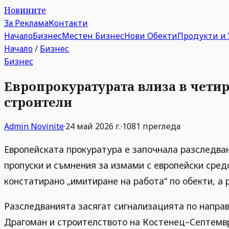
Новините
За Реклама
Контакти
Начало
Бизнес
Местен Бизнес
Нови Обекти
Продукти и 
Начало
/
Бизнес
Бизнес
Европрокуратурата влиза в четир
строители
Admin
Novinite
·
24 май 2026 г.
·
1081
прегледа
Европейската прокуратура е започнала разследван
пропуски и съмнения за измами с европейски сред
констатирано „имитиране на работа“ по обекти, а
Разследванията засягат сигнализацията по напра
Драгоман и строителството на Костенец–Септември