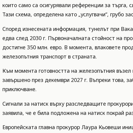
които само са осигурявали референции за търга, с
Тази схема, определена като „услугвачи“, грубо з
Според изнесената информация, тунелът при Вакар
едва след 2030 г. Първоначалната стойност на про
достигне 350 млн. евро. В момента, влаковете пр
железопътния транспорт в страната.
Към момента готовността на железопътния възел 
завършено през декември 2027 г. Въпреки това, з
приключване.
Сигнали за натиск върху разследващите прокурори
заявила, че е била подложена на натиск покрай р
Европейската главна прокурор Лаура Кьовеши иниц