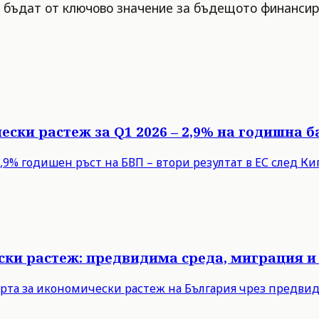
е бъдат от ключово значение за бъдещото финансир
ески растеж за Q1 2026 – 2,9% на годишна б
9% годишен ръст на БВП – втори резултат в ЕС след Кипъ
ски растеж: предвидима среда, миграция и
рта за икономически растеж на България чрез предви