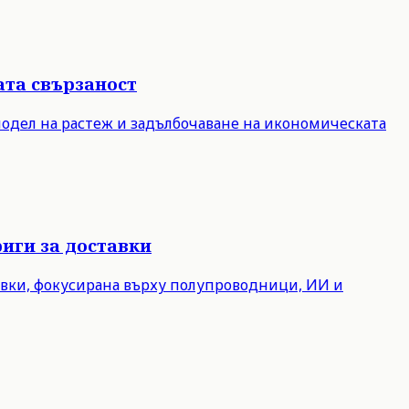
ата свързаност
модел на растеж и задълбочаване на икономическата
иги за доставки
авки, фокусирана върху полупроводници, ИИ и