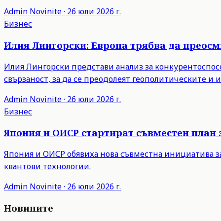
Admin
Novinite
·
26 юли 2026 г.
Бизнес
Илия Лингорски: Европа трябва да преос
Илия Лингорски представи анализ за конкурентоспосо
свързаност, за да се преодолеят геополитическите и
Admin
Novinite
·
26 юли 2026 г.
Бизнес
Япония и ОИСР стартират съвместен план 
Япония и ОИСР обявиха нова съвместна инициатива з
квантови технологии.
Admin
Novinite
·
26 юли 2026 г.
Новините