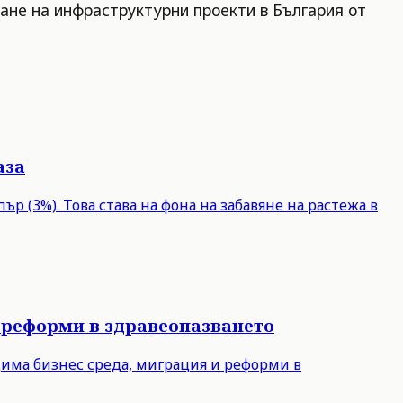
ане на инфраструктурни проекти в България от
аза
р (3%). Това става на фона на забавяне на растежа в
 реформи в здравеопазването
дима бизнес среда, миграция и реформи в