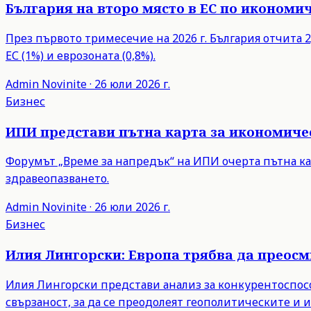
България на второ място в ЕС по икономич
През първото тримесечие на 2026 г. България отчита 2,
ЕС (1%) и еврозоната (0,8%).
Admin
Novinite
·
26 юли 2026 г.
Бизнес
ИПИ представи пътна карта за икономиче
Форумът „Време за напредък“ на ИПИ очерта пътна ка
здравеопазването.
Admin
Novinite
·
26 юли 2026 г.
Бизнес
Илия Лингорски: Европа трябва да преос
Илия Лингорски представи анализ за конкурентоспосо
свързаност, за да се преодолеят геополитическите и