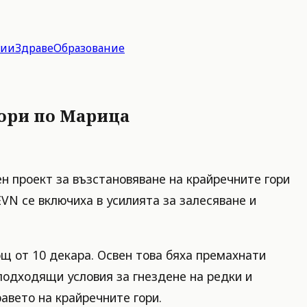
гии
Здраве
Образование
гори по Марица
 проект за възстановяване на крайречните гори
EVN се включиха в усилията за залесяване и
щ от 10 декара. Освен това бяха премахнати
подходящи условия за гнездене на редки и
равето на крайречните гори.