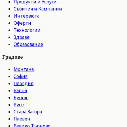
Продукти и Услуги
Събития и Кампании
Интервюта
Оферти
Технологии
Здраве
Образование
Градове
Монтана
София
Пловдив
Варна
Бургас
Русе
Стара Загора
Плевен
Велико Търново