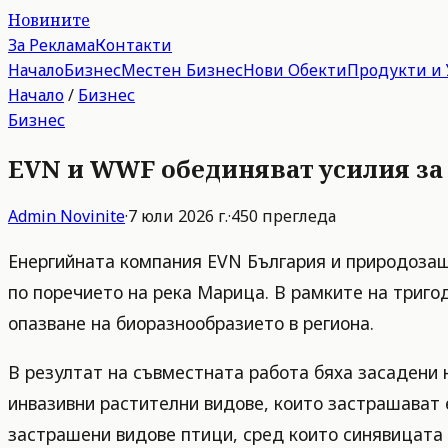
Новините
За Реклама
Контакти
Начало
Бизнес
Местен Бизнес
Нови Обекти
Продукти и 
Начало
/
Бизнес
Бизнес
EVN и WWF обединяват усилия за
Admin
Novinite
·
7 юли 2026 г.
·
450
прегледа
Енергийната компания EVN България и природозащ
по поречието на река Марица. В рамките на тригод
опазване на биоразнообразието в региона.
В резултат на съвместната работа бяха засадени 
инвазивни растителни видове, които застрашават 
застрашени видове птици, сред които синявицата (