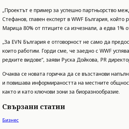
„Проектът е пример за успешно партньорство межд
Стефанов, главен експерт в WWF България, който р
Марица 80% от птиците са изчезнали, а едва 1% от
„За EVN България е отговорност не само да предо
които работим. Горди сме, че заедно с WWF успяв
редките видове“, заяви Руска Дойкова, PR директо
Очаква се новата горичка да се възстанови напълн
и повишава информираността на местните общност
както и като ключови зони за биоразнообразие.
Свързани статии
Бизнес