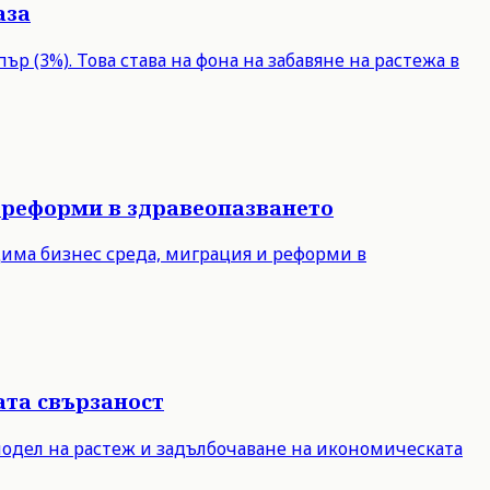
аза
р (3%). Това става на фона на забавяне на растежа в
 реформи в здравеопазването
дима бизнес среда, миграция и реформи в
ата свързаност
модел на растеж и задълбочаване на икономическата