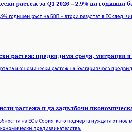
ески растеж за Q1 2026 – 2,9% на годишна б
9% годишен ръст на БВП – втори резултат в ЕС след Кипъ
ски растеж: предвидима среда, миграция и
рта за икономически растеж на България чрез предви
мисли растежа и да задълбочи икономическ
бността на ЕС в София, като подчерта нуждата от нов 
 икономически предизвикателства.