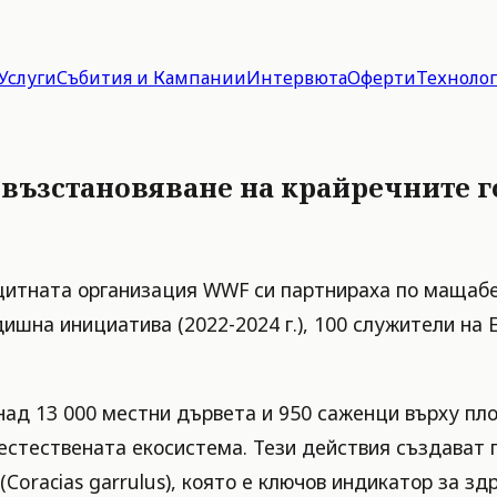
Услуги
Събития и Кампании
Интервюта
Оферти
Техноло
 възстановяване на крайречните 
итната организация WWF си партнираха по мащабен
ишна инициатива (2022-2024 г.), 100 служители на 
над 13 000 местни дървета и 950 саженци върху пло
естествената екосистема. Тези действия създават 
Coracias garrulus), която е ключов индикатор за зд