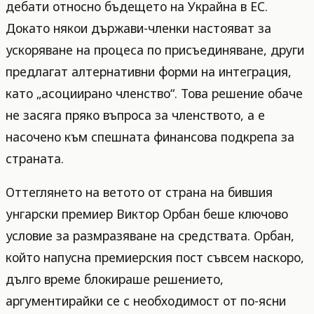
дебати относно бъдещето на Украйна в ЕС.
Докато някои държави-членки настояват за
ускоряване на процеса по присъединяване, други
предлагат алтернативни форми на интеграция,
като „асоциирано членство“. Това решение обаче
не засяга пряко въпроса за членството, а е
насочено към спешната финансова подкрепа за
страната.
Оттеглянето на ветото от страна на бившия
унгарски премиер Виктор Орбан беше ключово
условие за размразяване на средствата. Орбан,
който напусна премиерския пост съвсем наскоро,
дълго време блокираше решението,
аргументирайки се с необходимост от по-ясни