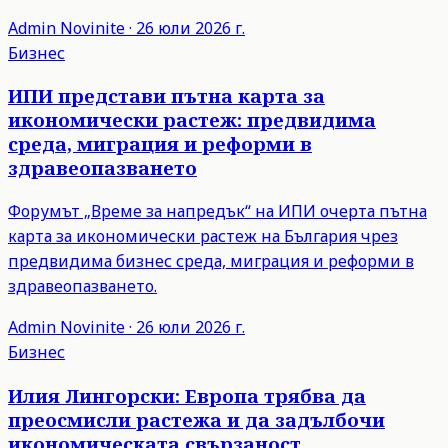
Admin
Novinite
·
26 юли 2026 г.
Бизнес
ИПИ представи пътна карта за
икономически растеж: предвидима
среда, миграция и реформи в
здравеопазването
Форумът „Време за напредък“ на ИПИ очерта пътна
карта за икономически растеж на България чрез
предвидима бизнес среда, миграция и реформи в
здравеопазването.
Admin
Novinite
·
26 юли 2026 г.
Бизнес
Илия Лингорски: Европа трябва да
преосмисли растежа и да задълбочи
икономическата свързаност