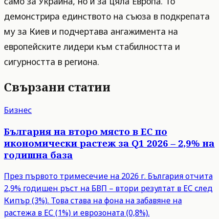
само за Украйна, но и за цяла Европа. То
демонстрира единството на съюза в подкрепата
му за Киев и подчертава ангажимента на
европейските лидери към стабилността и
сигурността в региона.
Свързани статии
Бизнес
България на второ място в ЕС по
икономически растеж за Q1 2026 – 2,9% на
годишна база
През първото тримесечие на 2026 г. България отчита
2,9% годишен ръст на БВП – втори резултат в ЕС след
Кипър (3%). Това става на фона на забавяне на
растежа в ЕС (1%) и еврозоната (0,8%).