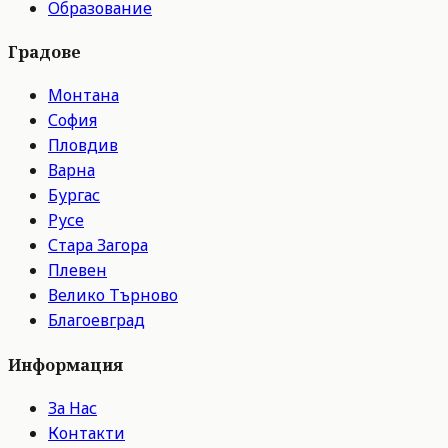
Образование
Градове
Монтана
София
Пловдив
Варна
Бургас
Русе
Стара Загора
Плевен
Велико Търново
Благоевград
Информация
За Нас
Контакти