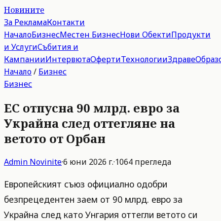
Новините
За Реклама
Контакти
Начало
Бизнес
Местен Бизнес
Нови Обекти
Продукти
и Услуги
Събития и
Кампании
Интервюта
Оферти
Технологии
Здраве
Образ
Начало
/
Бизнес
Бизнес
ЕС отпусна 90 млрд. евро за
Украйна след оттегляне на
ветото от Орбан
Admin
Novinite
·
6 юни 2026 г.
·
1064
прегледа
Европейският съюз официално одобри
безпрецедентен заем от 90 млрд. евро за
Украйна след като Унгария оттегли ветото си