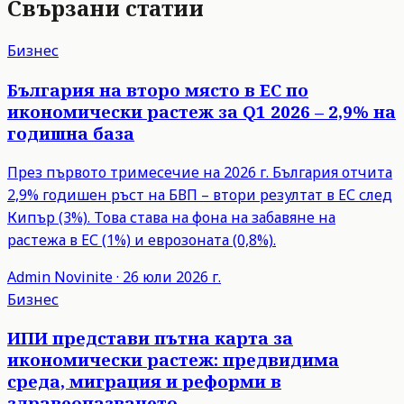
Свързани статии
Бизнес
България на второ място в ЕС по
икономически растеж за Q1 2026 – 2,9% на
годишна база
През първото тримесечие на 2026 г. България отчита
2,9% годишен ръст на БВП – втори резултат в ЕС след
Кипър (3%). Това става на фона на забавяне на
растежа в ЕС (1%) и еврозоната (0,8%).
Admin
Novinite
·
26 юли 2026 г.
Бизнес
ИПИ представи пътна карта за
икономически растеж: предвидима
среда, миграция и реформи в
здравеопазването