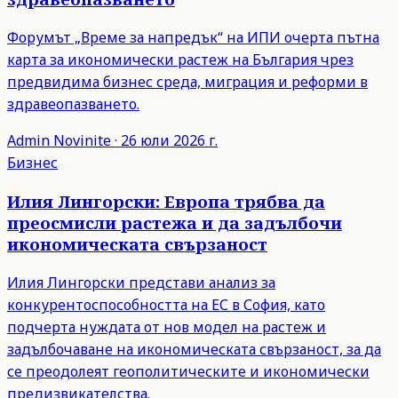
Форумът „Време за напредък“ на ИПИ очерта пътна
карта за икономически растеж на България чрез
предвидима бизнес среда, миграция и реформи в
здравеопазването.
Admin
Novinite
·
26 юли 2026 г.
Бизнес
Илия Лингорски: Европа трябва да
преосмисли растежа и да задълбочи
икономическата свързаност
Илия Лингорски представи анализ за
конкурентоспособността на ЕС в София, като
подчерта нуждата от нов модел на растеж и
задълбочаване на икономическата свързаност, за да
се преодолеят геополитическите и икономически
предизвикателства.