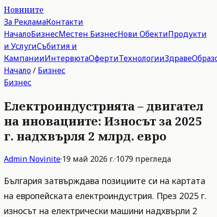
Новините
За Реклама
Контакти
Начало
Бизнес
Местен Бизнес
Нови Обекти
Продукти
и Услуги
Събития и
Кампании
Интервюта
Оферти
Технологии
Здраве
Образ
Начало
/
Бизнес
Бизнес
Електроиндустрията – двигател
на иновациите: Износът за 2025
г. надхвърля 2 млрд. евро
Admin
Novinite
·
19 май 2026 г.
·
1079
прегледа
България затвърждава позициите си на картата
на европейската електроиндустрия. През 2025 г.
износът на електрически машини надхвърли 2