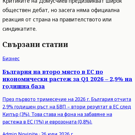
Критиките на Домусчиев предизвикват широк
обществен дебат, но засега няма официална
реакция от страна на правителството или
синдикатите.
Свързани статии
Бизнес
България на второ място в ЕС по
икономически растеж за Q1 2026 – 2,9% на
годишна база
През първото тримесечие на 2026 г. България отчита
2,9% годишен ръст на БВП – втори резултат в ЕС след
Кипър (3%). Това става на фона на забавяне на
растежа в ЕС (1%) и еврозоната (0,8%).
Admin
Novinite
·
26 юли 2026 г.