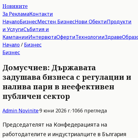
Новините
За Реклама
Контакти
Начало
Бизнес
Местен Бизнес
Нови Обекти
Продукти
и Услуги
Събития и
Кампании
Интервюта
Оферти
Технологии
Здраве
Образ
Начало
/
Бизнес
Бизнес
Домусчиев: Държавата
задушава бизнеса с регулации и
налива пари в неефективен
публичен сектор
Admin
Novinite
·
9 юни 2026 г.
·
1066
прегледа
Председателят на Конфедерацията на
работодателите и индустриалците в България