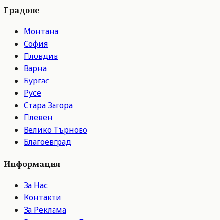
Градове
Монтана
София
Пловдив
Варна
Бургас
Русе
Стара Загора
Плевен
Велико Търново
Благоевград
Информация
За Нас
Контакти
За Реклама