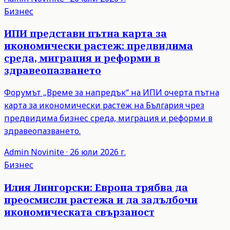
Бизнес
ИПИ представи пътна карта за
икономически растеж: предвидима
среда, миграция и реформи в
здравеопазването
Форумът „Време за напредък“ на ИПИ очерта пътна
карта за икономически растеж на България чрез
предвидима бизнес среда, миграция и реформи в
здравеопазването.
Admin
Novinite
·
26 юли 2026 г.
Бизнес
Илия Лингорски: Европа трябва да
преосмисли растежа и да задълбочи
икономическата свързаност