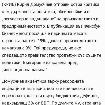
(КРИБ) Кирил Домусчиев отправи остра критика
към държавната политика, обвинявайки я в
„регулаторно задушаване“ на производството и
предприемачеството. В публикация във Фейсбук
бизнесменът посочи, че паричната маса в
страната расте с 19%, докато производството
намалява с 9%. Той предупреди, че ако
следващото правителство продължи със същите
политики, България е изправена пред
„инфлационна лавина“.
Домусчиев акцентира върху рекордната
инфлация в България, която е най-високата в
еврозоната, както и върху бюджетния дефицит,
надхвърлящ 3% от БВП. По думите му, страната