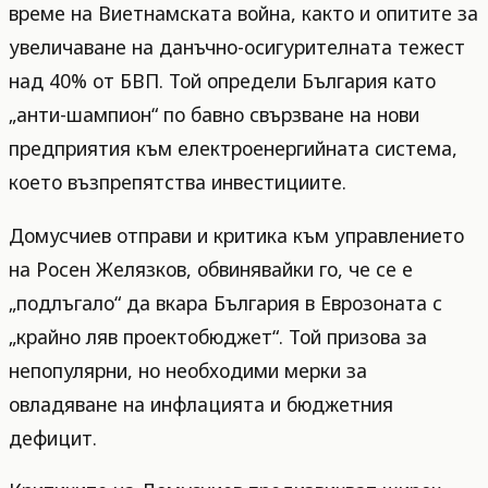
време на Виетнамската война, както и опитите за
увеличаване на данъчно-осигурителната тежест
над 40% от БВП. Той определи България като
„анти-шампион“ по бавно свързване на нови
предприятия към електроенергийната система,
което възпрепятства инвестициите.
Домусчиев отправи и критика към управлението
на Росен Желязков, обвинявайки го, че се е
„подлъгало“ да вкара България в Еврозоната с
„крайно ляв проектобюджет“. Той призова за
непопулярни, но необходими мерки за
овладяване на инфлацията и бюджетния
дефицит.