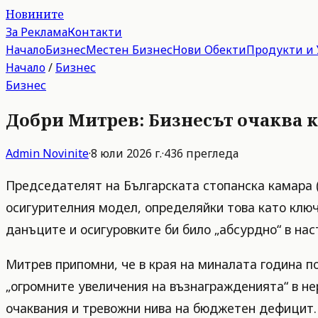
Новините
За Реклама
Контакти
Начало
Бизнес
Местен Бизнес
Нови Обекти
Продукти и 
Начало
/
Бизнес
Бизнес
Добри Митрев: Бизнесът очаква к
Admin
Novinite
·
8 юли 2026 г.
·
436
прегледа
Председателят на Българската стопанска камара 
осигурителния модел, определяйки това като ключ
данъците и осигуровките би било „абсурдно“ в н
Митрев припомни, че в края на миналата година п
„огромните увеличения на възнагражденията“ в н
очаквания и тревожни нива на бюджетен дефицит.