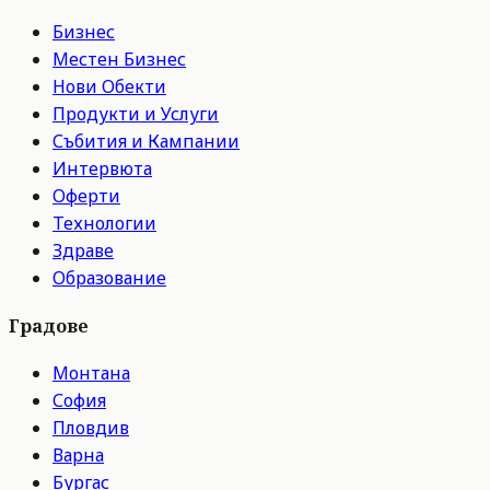
Бизнес
Местен Бизнес
Нови Обекти
Продукти и Услуги
Събития и Кампании
Интервюта
Оферти
Технологии
Здраве
Образование
Градове
Монтана
София
Пловдив
Варна
Бургас