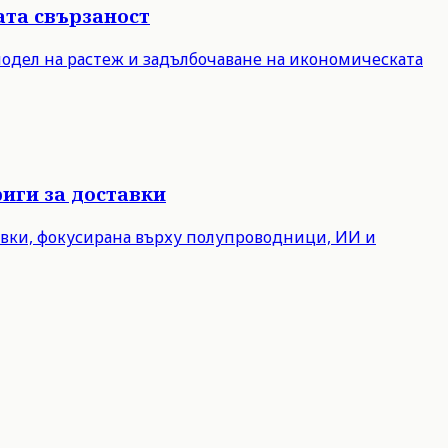
ата свързаност
модел на растеж и задълбочаване на икономическата
иги за доставки
авки, фокусирана върху полупроводници, ИИ и