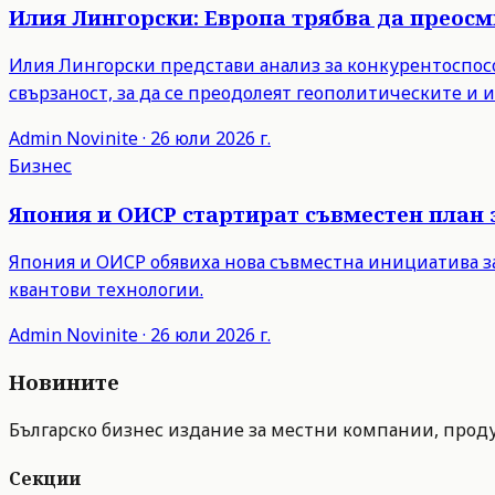
Илия Лингорски: Европа трябва да преос
Илия Лингорски представи анализ за конкурентоспосо
свързаност, за да се преодолеят геополитическите и
Admin
Novinite
·
26 юли 2026 г.
Бизнес
Япония и ОИСР стартират съвместен план 
Япония и ОИСР обявиха нова съвместна инициатива з
квантови технологии.
Admin
Novinite
·
26 юли 2026 г.
Новините
Българско бизнес издание за местни компании, продук
Секции