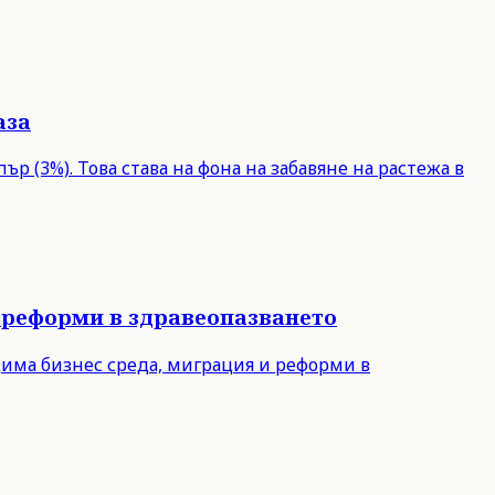
аза
р (3%). Това става на фона на забавяне на растежа в
 реформи в здравеопазването
дима бизнес среда, миграция и реформи в