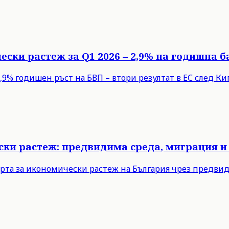
ески растеж за Q1 2026 – 2,9% на годишна б
9% годишен ръст на БВП – втори резултат в ЕС след Кипъ
ски растеж: предвидима среда, миграция и
рта за икономически растеж на България чрез предви