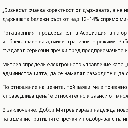
„Бизнесът очаква коректност от държавата, а не н
държавата бележи ръст от над 12–14% спрямо мин
Ротационният председател на Асоциацията на орг
и облекчаване на административните режими. Раб
създават сериозни пречки пред предприемачите и 
Митрев определи електронното управление като „н
администрацията, да се намалят разходите и да 
По отношение на цените, той заяви, че е по-важно
‘справедлива цена’ е относително и зависи от мно
В заключение, Добри Митрев изрази надежда новот
на административните пречки и подобряване на и