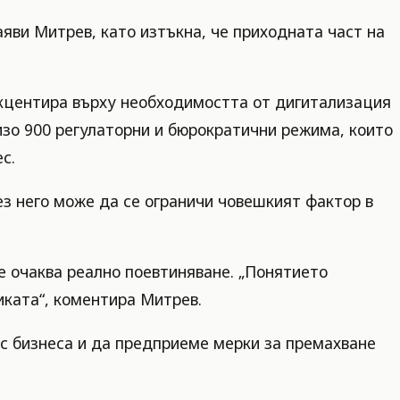
аяви Митрев, като изтъкна, че приходната част на
кцентира върху необходимостта от дигитализация
зо 900 регулаторни и бюрократични режима, които
с.
ез него може да се ограничи човешкият фактор в
се очаква реално поевтиняване. „Понятието
иката“, коментира Митрев.
 с бизнеса и да предприеме мерки за премахване