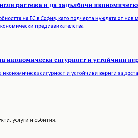
мисли растежа и да задълбочи икономическ
бността на ЕС в София, като подчерта нуждата от нов 
 икономически предизвикателства.
за икономическа сигурност и устойчиви вер
а икономическа сигурност и устойчиви вериги за дост
ти, услуги и събития.