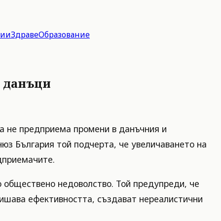
гии
Здраве
Образование
и данъци
а не предприема промени в данъчния и
нюз България той подчерта, че увеличаването на
дприемачите.
о обществено недоволство. Той предупреди, че
вишава ефективността, създават нереалистични