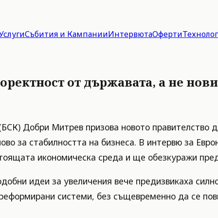
Услуги
Събития и Кампании
Интервюта
Оферти
Техноло
оректност от държавата, а не нов
(БСК) Добри Митрев призова новото правителство д
ово за стабилността на бизнеса. В интервю за Евро
астоящата икономическа среда и ще обезкуражи пре
одобни идеи за увеличения вече предизвикаха силн
ереформирани системи, без същевременно да се по