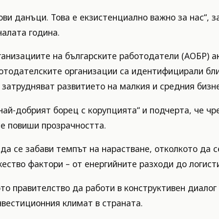
ови данъци. Това е екзистенциално важно за нас“, з
алата година.
анизациите на българските работодатели (АОБР) а
отодателските организации са идентифицирали бли
затрудняват развитието на малкия и средния бизне
ай-добрият борец с корупцията“ и подчерта, че чр
се повиши прозрачността.
 да се забави темпът на нарастване, отколкото да 
жество фактори – от енергийните разходи до логист
о правителство да работи в конструктивен диалог
нвестиционния климат в страната.