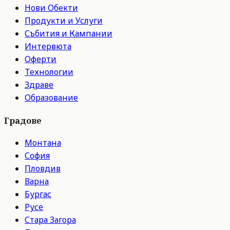
Нови Обекти
Продукти и Услуги
Събития и Кампании
Интервюта
Оферти
Технологии
Здраве
Образование
Градове
Монтана
София
Пловдив
Варна
Бургас
Русе
Стара Загора