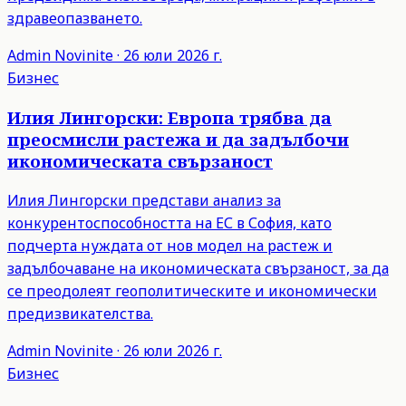
здравеопазването.
Admin
Novinite
·
26 юли 2026 г.
Бизнес
Илия Лингорски: Европа трябва да
преосмисли растежа и да задълбочи
икономическата свързаност
Илия Лингорски представи анализ за
конкурентоспособността на ЕС в София, като
подчерта нуждата от нов модел на растеж и
задълбочаване на икономическата свързаност, за да
се преодолеят геополитическите и икономически
предизвикателства.
Admin
Novinite
·
26 юли 2026 г.
Бизнес