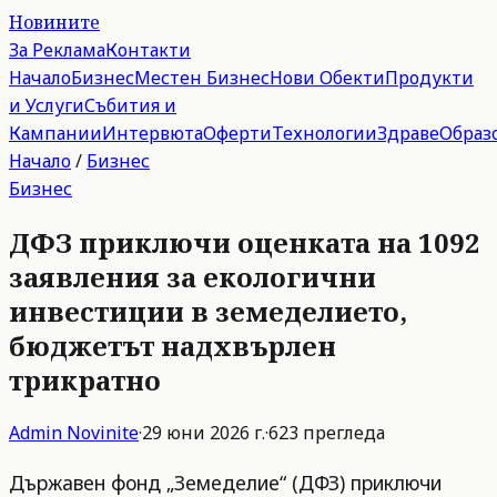
Новините
За Реклама
Контакти
Начало
Бизнес
Местен Бизнес
Нови Обекти
Продукти
и Услуги
Събития и
Кампании
Интервюта
Оферти
Технологии
Здраве
Образ
Начало
/
Бизнес
Бизнес
ДФЗ приключи оценката на 1092
заявления за екологични
инвестиции в земеделието,
бюджетът надхвърлен
трикратно
Admin
Novinite
·
29 юни 2026 г.
·
623
прегледа
Държавен фонд „Земеделие“ (ДФЗ) приключи