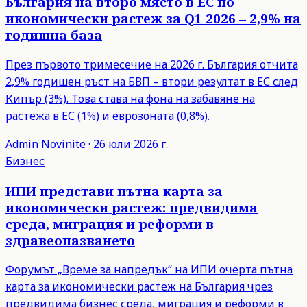
България на второ място в ЕС по
икономически растеж за Q1 2026 – 2,9% на
годишна база
През първото тримесечие на 2026 г. България отчита
2,9% годишен ръст на БВП – втори резултат в ЕС след
Кипър (3%). Това става на фона на забавяне на
растежа в ЕС (1%) и еврозоната (0,8%).
Admin
Novinite
·
26 юли 2026 г.
Бизнес
ИПИ представи пътна карта за
икономически растеж: предвидима
среда, миграция и реформи в
здравеопазването
Форумът „Време за напредък“ на ИПИ очерта пътна
карта за икономически растеж на България чрез
предвидима бизнес среда, миграция и реформи в