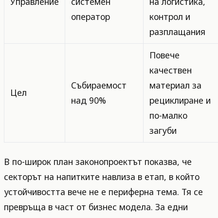
Управление
системен
на логистика,
оператор
контрол и
разплащания
Повече
качествен
Събираемост
материал за
Цел
над 90%
рециклиране и
по-малко
загуби
В по-широк план законопроектът показва, че
секторът на напитките навлиза в етап, в който
устойчивостта вече не е периферна тема. Тя се
превръща в част от бизнес модела. За едни