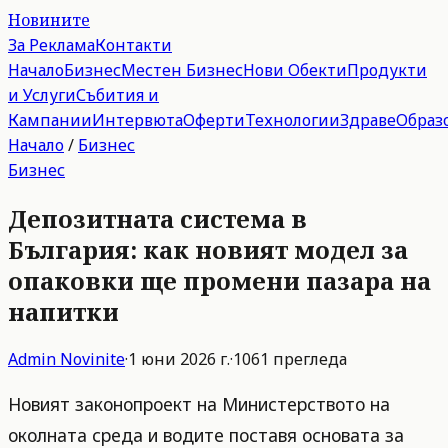
Новините
За Реклама
Контакти
Начало
Бизнес
Местен Бизнес
Нови Обекти
Продукти
и Услуги
Събития и
Кампании
Интервюта
Оферти
Технологии
Здраве
Образ
Начало
/
Бизнес
Бизнес
Депозитната система в
България: как новият модел за
опаковки ще промени пазара на
напитки
Admin
Novinite
·
1 юни 2026 г.
·
1061
прегледа
Новият законопроект на Министерството на
околната среда и водите поставя основата за