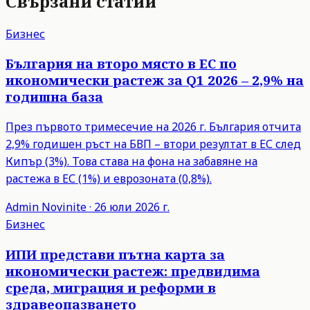
Свързани статии
Бизнес
България на второ място в ЕС по
икономически растеж за Q1 2026 – 2,9% на
годишна база
През първото тримесечие на 2026 г. България отчита
2,9% годишен ръст на БВП – втори резултат в ЕС след
Кипър (3%). Това става на фона на забавяне на
растежа в ЕС (1%) и еврозоната (0,8%).
Admin
Novinite
·
26 юли 2026 г.
Бизнес
ИПИ представи пътна карта за
икономически растеж: предвидима
среда, миграция и реформи в
здравеопазването