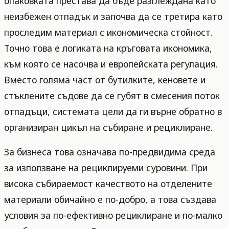
опаковката престава да бъде разглеждана като
неизбежен отпадък и започва да се третира като
проследим материал с икономическа стойност.
Точно това е логиката на кръговата икономика,
към която се насочва и европейската регулация.
Вместо голяма част от бутилките, кеновете и
стъклените съдове да се губят в смесения поток
отпадъци, системата цели да ги върне обратно в
организиран цикъл на събиране и рециклиране.
За бизнеса това означава по-предвидима среда
за използване на рециклируеми суровини. При
висока събираемост качеството на отделените
материали обичайно е по-добро, а това създава
условия за по-ефективно рециклиране и по-малко