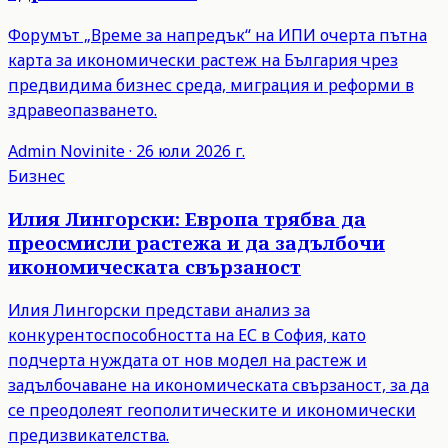
Форумът „Време за напредък“ на ИПИ очерта пътна
карта за икономически растеж на България чрез
предвидима бизнес среда, миграция и реформи в
здравеопазването.
Admin
Novinite
·
26 юли 2026 г.
Бизнес
Илия Лингорски: Европа трябва да
преосмисли растежа и да задълбочи
икономическата свързаност
Илия Лингорски представи анализ за
конкурентоспособността на ЕС в София, като
подчерта нуждата от нов модел на растеж и
задълбочаване на икономическата свързаност, за да
се преодолеят геополитическите и икономически
предизвикателства.