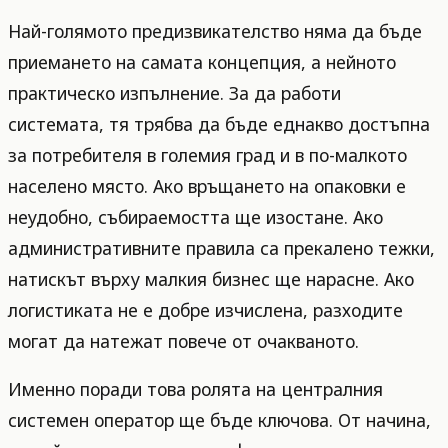
Най-голямото предизвикателство няма да бъде
приемането на самата концепция, а нейното
практическо изпълнение. За да работи
системата, тя трябва да бъде еднакво достъпна
за потребителя в големия град и в по-малкото
населено място. Ако връщането на опаковки е
неудобно, събираемостта ще изостане. Ако
административните правила са прекалено тежки,
натискът върху малкия бизнес ще нарасне. Ако
логистиката не е добре изчислена, разходите
могат да натежат повече от очакваното.
Именно поради това ролята на централния
системен оператор ще бъде ключова. От начина,