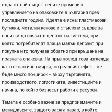
една от най-съществените промени в
управлението на опаковките в България през
последните години. Идеята е ясна: пластмасови
бутилки, метални кенове и стъклени съдове за
напитки да влязат в депозитна система, при
която потребителят плаща малък депозит при
покупка и го получава обратно при връщане на
празната опаковка. На пръв поглед това изглежда
като екологична мярка, но реалният ефект ще
бъде много по-широк – върху търговията,
производството, логистиката, инвестициите и
начина, по който бизнесът работи с ресурси.
Темата е особено важна за предприемачите и
мениджърите, защото засяга пазар, в който