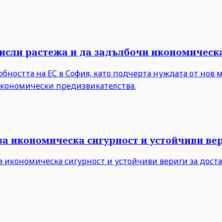
мисли растежа и да задълбочи икономическ
бността на ЕС в София, като подчерта нуждата от нов 
 икономически предизвикателства.
за икономическа сигурност и устойчиви вер
а икономическа сигурност и устойчиви вериги за дост