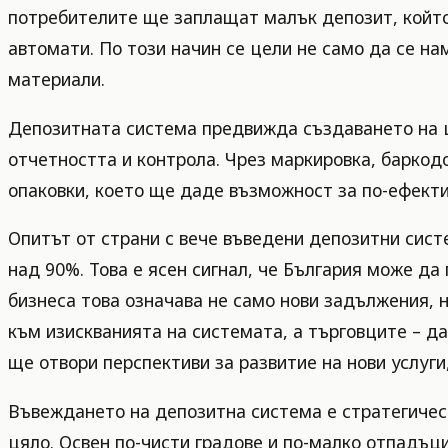
потребителите ще заплащат малък депозит, който
автомати. По този начин се цели не само да се н
материали.
Депозитната система предвижда създаването на ц
отчетността и контрола. Чрез маркировка, баркод
опаковки, което ще даде възможност за по-ефекти
Опитът от страни с вече въведени депозитни сист
над 90%. Това е ясен сигнал, че България може да
бизнеса това означава не само нови задължения, 
към изискванията на системата, а търговците – д
ще отвори перспективи за развитие на нови услуги
Въвеждането на депозитна система е стратегичес
цяло. Освен по-чисти градове и по-малко отпадъц