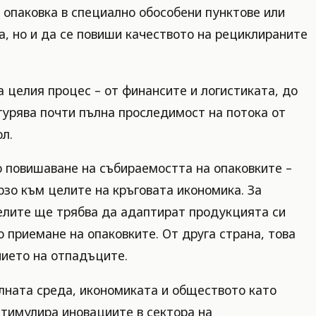
опаковка в специално обособени пунктове или
а, но и да се повиши качеството на рециклираните
целия процес – от финансите и логистиката, до
гурява почти пълна проследимост на потока от
л.
о повишаване на събираемостта на опаковките –
рзо към целите на кръговата икономика. За
телите ще трябва да адаптират продукцията си
 приемане на опаковките. От друга страна, това
нието на отпадъците.
лната среда, икономиката и обществото като
стимулира иновациите в сектора на