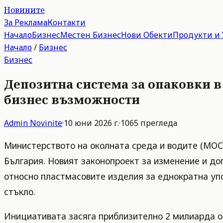
Новините
За Реклама
Контакти
Начало
Бизнес
Местен Бизнес
Нови Обекти
Продукти и 
Начало
/
Бизнес
Бизнес
Депозитна система за опаковки в
бизнес възможности
Admin
Novinite
·
10 юни 2026 г.
·
1065
прегледа
Министерството на околната среда и водите (МОС
България. Новият законопроект за изменение и до
относно пластмасовите изделия за еднократна упо
стъкло.
Инициативата засяга приблизително 2 милиарда оп