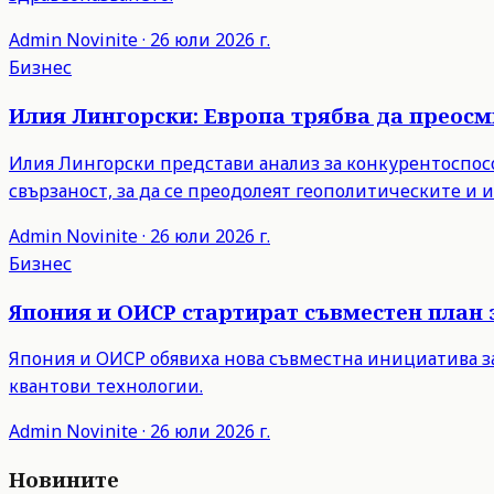
Admin
Novinite
·
26 юли 2026 г.
Бизнес
Илия Лингорски: Европа трябва да преос
Илия Лингорски представи анализ за конкурентоспосо
свързаност, за да се преодолеят геополитическите и
Admin
Novinite
·
26 юли 2026 г.
Бизнес
Япония и ОИСР стартират съвместен план 
Япония и ОИСР обявиха нова съвместна инициатива з
квантови технологии.
Admin
Novinite
·
26 юли 2026 г.
Новините