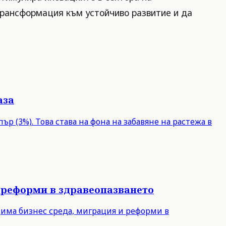
трансформация към устойчиво развитие и да
аза
р (3%). Това става на фона на забавяне на растежа в
 реформи в здравеопазването
дима бизнес среда, миграция и реформи в