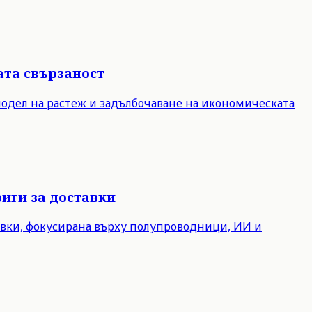
ата свързаност
модел на растеж и задълбочаване на икономическата
иги за доставки
авки, фокусирана върху полупроводници, ИИ и