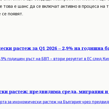
 това е шанс да се включат активно в процеса на 
 се появят.
ески растеж за Q1 2026 – 2,9% на годишна б
9% годишен ръст на БВП – втори резултат в ЕС след Кипъ
ски растеж: предвидима среда, миграция и
рта за икономически растеж на България чрез предви