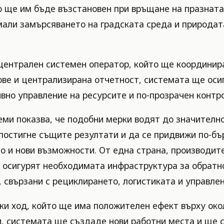
 ще им бъде възстановен при връщане на празната 
амали замърсяването на градската среда и природат
ентрален системен оператор, който ще координира 
ове и централизирана отчетност, системата ще оси
вно управление на ресурсите и по-прозрачен контро
еми показва, че подобни мерки водят до значителн
 постигне същите резултати и да се придвижи по-бъ
но и нови възможности. От една страна, производи
а осигурят необходимата инфраструктура за обратно
, свързани с рециклирането, логистиката и управле
ки ход, който ще има положителен ефект върху око
и, системата ще създаде нови работни места и ще 