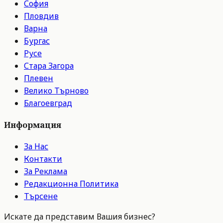
София
Пловдив
Варна
Бургас
Русе
Стара Загора
Плевен
Велико Търново
Благоевград
Информация
За Нас
Контакти
За Реклама
Редакционна Политика
Търсене
Искате да представим Вашия бизнес?