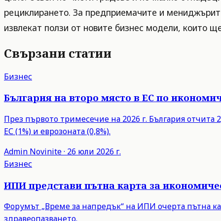
рециклирането. За предприемачите и мениджърите
извлекат ползи от новите бизнес модели, които ще
Свързани статии
Бизнес
България на второ място в ЕС по икономич
През първото тримесечие на 2026 г. България отчита 2,
ЕС (1%) и еврозоната (0,8%).
Admin
Novinite
·
26 юли 2026 г.
Бизнес
ИПИ представи пътна карта за икономиче
Форумът „Време за напредък“ на ИПИ очерта пътна ка
здравеопазването.