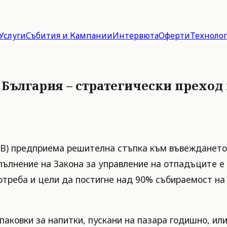
Услуги
Събития и Кампании
Интервюта
Оферти
Техноло
 България – стратегически прехо
В) предприема решителна стъпка към въвеждането 
пълнение на Закона за управление на отпадъците е 
треба и цели да постигне над 90% събираемост на 
аковки за напитки, пускани на пазара годишно, или