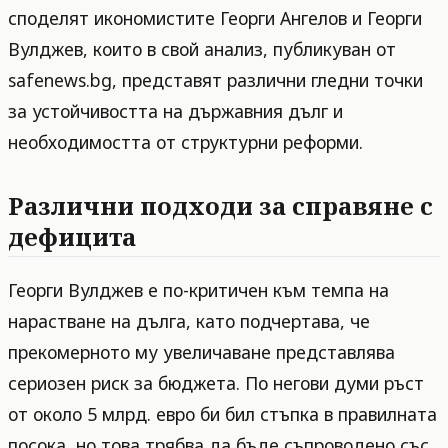
споделят икономистите Георги Ангелов и Георги
Вулджев, които в свой анализ, публикуван от
safenews.bg, представят различни гледни точки
за устойчивостта на държавния дълг и
необходимостта от структурни реформи.
Различни подходи за справяне с
дефицита
Георги Вулджев е по-критичен към темпа на
нарастване на дълга, като подчертава, че
прекомерното му увеличаване представлява
сериозен риск за бюджета. По негови думи ръст
от около 5 млрд. евро би бил стъпка в правилната
посока, но това трябва да бъде съпроводено със