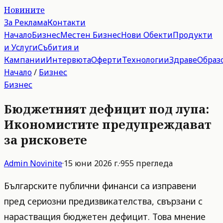
Новините
За Реклама
Контакти
Начало
Бизнес
Местен Бизнес
Нови Обекти
Продукти
и Услуги
Събития и
Кампании
Интервюта
Оферти
Технологии
Здраве
Образ
Начало
/
Бизнес
Бизнес
Бюджетният дефицит под лупа:
Икономистите предупреждават
за рисковете
Admin
Novinite
·
15 юни 2026 г.
·
955
прегледа
Българските публични финанси са изправени
пред сериозни предизвикателства, свързани с
нарастващия бюджетен дефицит. Това мнение