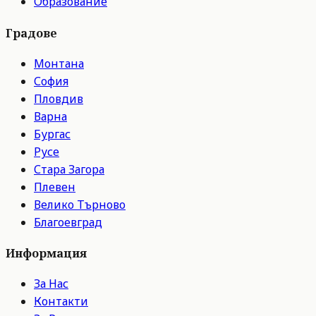
Образование
Градове
Монтана
София
Пловдив
Варна
Бургас
Русе
Стара Загора
Плевен
Велико Търново
Благоевград
Информация
За Нас
Контакти