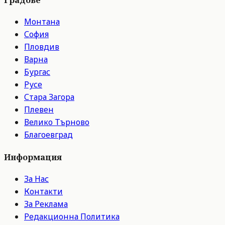
Монтана
София
Пловдив
Варна
Бургас
Русе
Стара Загора
Плевен
Велико Търново
Благоевград
Информация
За Нас
Контакти
За Реклама
Редакционна Политика