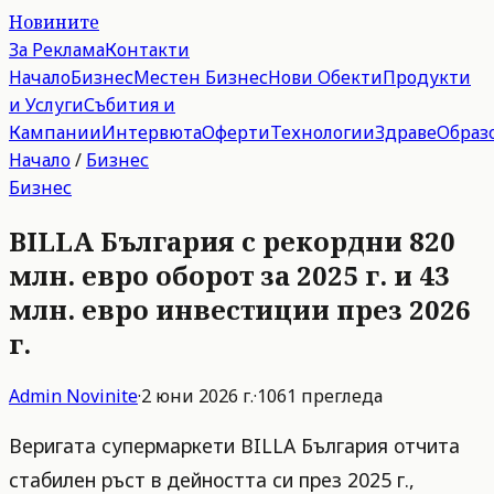
Новините
За Реклама
Контакти
Начало
Бизнес
Местен Бизнес
Нови Обекти
Продукти
и Услуги
Събития и
Кампании
Интервюта
Оферти
Технологии
Здраве
Образ
Начало
/
Бизнес
Бизнес
BILLA България с рекордни 820
млн. евро оборот за 2025 г. и 43
млн. евро инвестиции през 2026
г.
Admin
Novinite
·
2 юни 2026 г.
·
1061
прегледа
Веригата супермаркети BILLA България отчита
стабилен ръст в дейността си през 2025 г.,