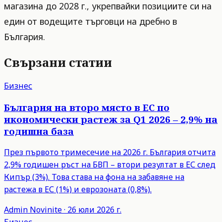
магазина до 2028 г., укрепвайки позициите си на
един от водещите търговци на дребно в
България.
Свързани статии
Бизнес
България на второ място в ЕС по
икономически растеж за Q1 2026 – 2,9% на
годишна база
През първото тримесечие на 2026 г. България отчита
2,9% годишен ръст на БВП – втори резултат в ЕС след
Кипър (3%). Това става на фона на забавяне на
растежа в ЕС (1%) и еврозоната (0,8%).
Admin
Novinite
·
26 юли 2026 г.