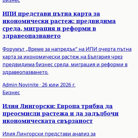
Бизнес
ИПИ представи пътна карта за
икономически растеж: предвидима
среда, миграция и реформи в
здравеопазването
Форумът „Време за напредък“ на ИПИ очерта пътна
карта за икономически растеж на България чрез
предвидима бизнес среда, миграция и реформи в
здравеопазването.
Admin
Novinite
·
26 юли 2026 г.
Бизнес
Илия Лингорски: Европа трябва да
преосмисли растежа и да задълбочи
икономическата свързаност
Илия Лингорски представи анализ за