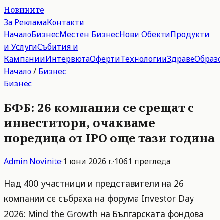
Новините
За Реклама
Контакти
Начало
Бизнес
Местен Бизнес
Нови Обекти
Продукти
и Услуги
Събития и
Кампании
Интервюта
Оферти
Технологии
Здраве
Образ
Начало
/
Бизнес
Бизнес
БФБ: 26 компании се срещат с
инвеститори, очакваме
поредица от IPO още тази година
Admin
Novinite
·
1 юни 2026 г.
·
1061
прегледа
Над 400 участници и представители на 26
компании се събраха на форума Investor Day
2026: Mind the Growth на Българската фондова