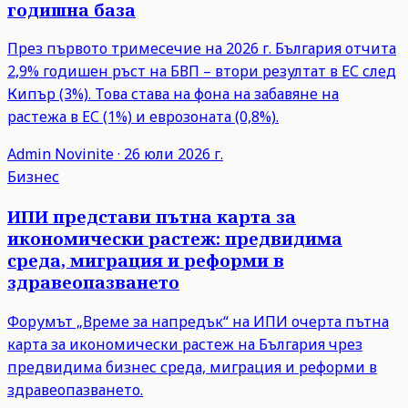
годишна база
През първото тримесечие на 2026 г. България отчита
2,9% годишен ръст на БВП – втори резултат в ЕС след
Кипър (3%). Това става на фона на забавяне на
растежа в ЕС (1%) и еврозоната (0,8%).
Admin
Novinite
·
26 юли 2026 г.
Бизнес
ИПИ представи пътна карта за
икономически растеж: предвидима
среда, миграция и реформи в
здравеопазването
Форумът „Време за напредък“ на ИПИ очерта пътна
карта за икономически растеж на България чрез
предвидима бизнес среда, миграция и реформи в
здравеопазването.