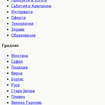
Събития и Кампании
Интервюта
Оферти
Технологии
Здраве
Образование
Градове
Монтана
София
Пловдив
Варна
Бургас
Русе
Стара Загора
Плевен
Велико Търново