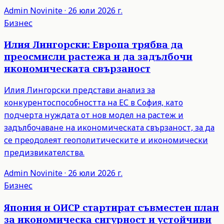
Admin
Novinite
·
26 юли 2026 г.
Бизнес
Илия Лингорски: Европа трябва да
преосмисли растежа и да задълбочи
икономическата свързаност
Илия Лингорски представи анализ за
конкурентоспособността на ЕС в София, като
подчерта нуждата от нов модел на растеж и
задълбочаване на икономическата свързаност, за да
се преодолеят геополитическите и икономически
предизвикателства.
Admin
Novinite
·
26 юли 2026 г.
Бизнес
Япония и ОИСР стартират съвместен план
за икономическа сигурност и устойчиви