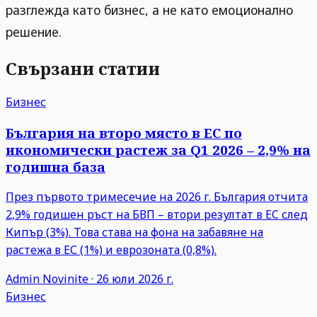
разглежда като бизнес, а не като емоционално
решение.
Свързани статии
Бизнес
България на второ място в ЕС по
икономически растеж за Q1 2026 – 2,9% на
годишна база
През първото тримесечие на 2026 г. България отчита
2,9% годишен ръст на БВП – втори резултат в ЕС след
Кипър (3%). Това става на фона на забавяне на
растежа в ЕС (1%) и еврозоната (0,8%).
Admin
Novinite
·
26 юли 2026 г.
Бизнес