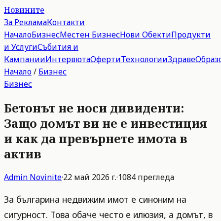
Новините
За Реклама
Контакти
Начало
Бизнес
Местен Бизнес
Нови Обекти
Продукти
и Услуги
Събития и
Кампании
Интервюта
Оферти
Технологии
Здраве
Образ
Начало
/
Бизнес
Бизнес
Бетонът не носи дивиденти:
Защо домът ви не е инвестиция
и как да превърнете имота в
актив
Admin
Novinite
·
22 май 2026 г.
·
1084
прегледа
За българина недвижим имот е синоним на
сигурност. Това обаче често е илюзия, а домът, в