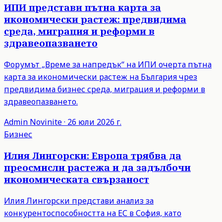
ИПИ представи пътна карта за
икономически растеж: предвидима
среда, миграция и реформи в
здравеопазването
Форумът „Време за напредък“ на ИПИ очерта пътна
карта за икономически растеж на България чрез
предвидима бизнес среда, миграция и реформи в
здравеопазването.
Admin
Novinite
·
26 юли 2026 г.
Бизнес
Илия Лингорски: Европа трябва да
преосмисли растежа и да задълбочи
икономическата свързаност
Илия Лингорски представи анализ за
конкурентоспособността на ЕС в София, като