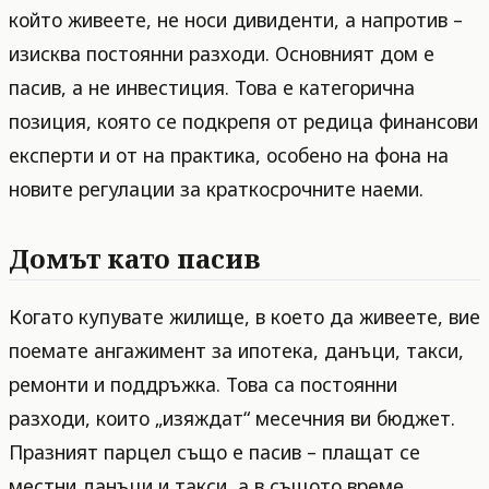
който живеете, не носи дивиденти, а напротив –
изисква постоянни разходи. Основният дом е
пасив, а не инвестиция. Това е категорична
позиция, която се подкрепя от редица финансови
експерти и от на практика, особено на фона на
новите регулации за краткосрочните наеми.
Домът като пасив
Когато купувате жилище, в което да живеете, вие
поемате ангажимент за ипотека, данъци, такси,
ремонти и поддръжка. Това са постоянни
разходи, които „изяждат“ месечния ви бюджет.
Празният парцел също е пасив – плащат се
местни данъци и такси, а в същото време