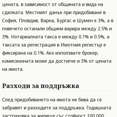
цената, в зависимост от общината и вида на
сделката. Местният данък при придобиване в
София, Пловдив, Варна, Бургас и Шумен е 3%, а в
повечето останали общини варира между 2.5% и
3%. Нотариалната такса е между 0.1% и 0.5%, а
таксата за регистрация в Имотния регистър е
фиксирана на 0.1%. Ако използвате брокер,
комисионната може да достигне и 3% от цената
на имота.
Разходи за поддръжка
След придобиването на имота не бива да се
забравят и разходите за поддръжка. Годишната
застраховка за жилище със стойност 100 000