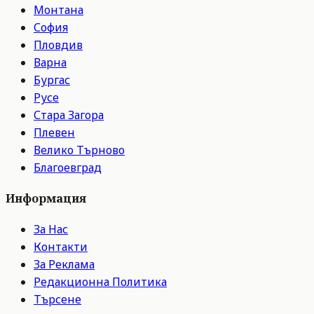
Монтана
София
Пловдив
Варна
Бургас
Русе
Стара Загора
Плевен
Велико Търново
Благоевград
Информация
За Нас
Контакти
За Реклама
Редакционна Политика
Търсене