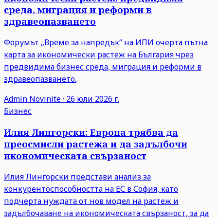
среда, миграция и реформи в
здравеопазването
Форумът „Време за напредък“ на ИПИ очерта пътна
карта за икономически растеж на България чрез
предвидима бизнес среда, миграция и реформи в
здравеопазването.
Admin
Novinite
·
26 юли 2026 г.
Бизнес
Илия Лингорски: Европа трябва да
преосмисли растежа и да задълбочи
икономическата свързаност
Илия Лингорски представи анализ за
конкурентоспособността на ЕС в София, като
подчерта нуждата от нов модел на растеж и
задълбочаване на икономическата свързаност, за да