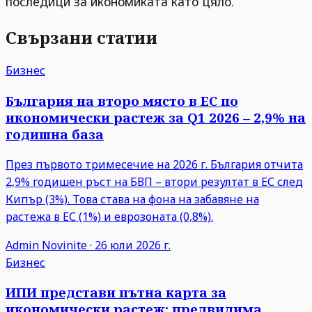
последици за икономиката като цяло.
Свързани статии
Бизнес
България на второ място в ЕС по
икономически растеж за Q1 2026 – 2,9% на
годишна база
През първото тримесечие на 2026 г. България отчита
2,9% годишен ръст на БВП – втори резултат в ЕС след
Кипър (3%). Това става на фона на забавяне на
растежа в ЕС (1%) и еврозоната (0,8%).
Admin
Novinite
·
26 юли 2026 г.
Бизнес
ИПИ представи пътна карта за
икономически растеж: предвидима