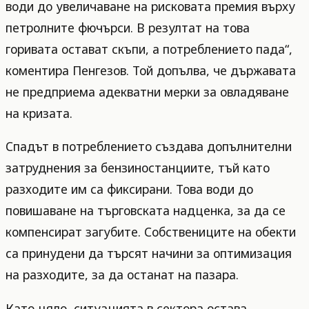
води до увеличаване на рисковата премия върху
петролните фючърси. В резултат на това
горивата остават скъпи, а потреблението пада“,
коментира Пенгезов. Той допълва, че държавата
не предприема адекватни мерки за овладяване
на кризата.
Спадът в потреблението създава допълнителни
затруднения за бензиностанциите, тъй като
разходите им са фиксирани. Това води до
повишаване на търговската надценка, за да се
компенсират загубите. Собствениците на обекти
са принудени да търсят начини за оптимизация
на разходите, за да останат на пазара.
Като цяло, ситуацията в сектора остава