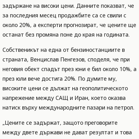
задържане на високи цени. Данните показват, че
за последния месец продажбите са се свили с
около 20%, а експерти прогнозират, че цените ще
останат без промяна поне до края на годината.
Собственикът на една от бензиностанциите в
страната, Венцислав Пенгезов, споделя, че при
неговия обект спадът през юни е бил около 10%, а
през юли вече достига 20%. По думите му,
високите цени се дължат на геополитическото
напрежение между САЩ и Иран, което оказва
натиск върху международните пазари на петрол.
„Цените се задържат, защото преговорите
между двете държави не дават резултат и това