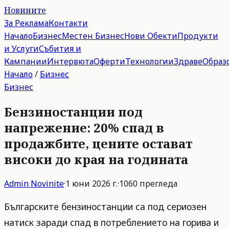
Новините
За Реклама
Контакти
Начало
Бизнес
Местен Бизнес
Нови Обекти
Продукти
и Услуги
Събития и
Кампании
Интервюта
Оферти
Технологии
Здраве
Образ
Начало
/
Бизнес
Бизнес
Бензиностанции под
напрежение: 20% спад в
продажбите, цените остават
високи до края на годината
Admin
Novinite
·
1 юни 2026 г.
·
1060
прегледа
Българските бензиностанции са под сериозен
натиск заради спад в потреблението на горива и