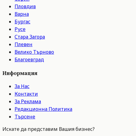
Пловдив
Варна
Бургас
Русе
Стара Загора
Плевен
Велико Търново
Благоевград
Информация
За Нас
Контакти
За Реклама
Редакционна Политика
Търсене
Искате да представим Вашия бизнес?