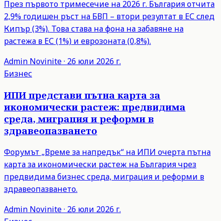
През първото тримесечие на 2026 г. България отчита
2,9% годишен ръст на БВП – втори резултат в ЕС след
Кипър (3%). Това става на фона на забавяне на
растежа в ЕС (1%) и еврозоната (0,8%).
Admin
Novinite
·
26 юли 2026 г.
Бизнес
ИПИ представи пътна карта за
икономически растеж: предвидима
среда, миграция и реформи в
здравеопазването
Форумът „Време за напредък“ на ИПИ очерта пътна
карта за икономически растеж на България чрез
предвидима бизнес среда, миграция и реформи в
здравеопазването.
Admin
Novinite
·
26 юли 2026 г.