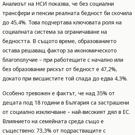
Анализът на НСИ показва, че без социални
трансфери и пенсии реалната бедност би скочила
до 45,4%. Това подчертава ключовата роля на
социалната система за ограничаване на
бедността. В същото време, образованието
остава решаващ фактор за икономическото
благополучие – при работещите с начално или
без образование рискът от бедност е 47,2%,
докато при висшистите той спада до едва 4,3%.
Особено тревожен е фактът, че над 35% от
децата под 18 години в България са застрашени
от социално изключване – най-високият дял в ЕС.
Влиянието на семейната среда също е
съществено: 73,3% от подрастващите с