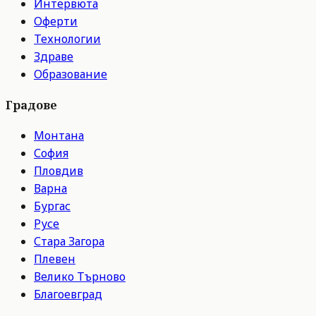
Интервюта
Оферти
Технологии
Здраве
Образование
Градове
Монтана
София
Пловдив
Варна
Бургас
Русе
Стара Загора
Плевен
Велико Търново
Благоевград