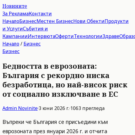
Новините
За Реклама
Контакти
Начало
Бизнес
Местен Бизнес
Нови Обекти
Продукти
и Услуги
Събития и
Кампании
Интервюта
Оферти
Технологии
Здраве
Образ
Начало
/
Бизнес
Бизнес
Бедността в еврозоната:
България с рекордно ниска
безработица, но най-висок риск
от социално изключване в ЕС
Admin
Novinite
·
3 юни 2026 г.
·
1063
прегледа
Въпреки че България се присъедини към
еврозоната през януари 2026 г. и отчита