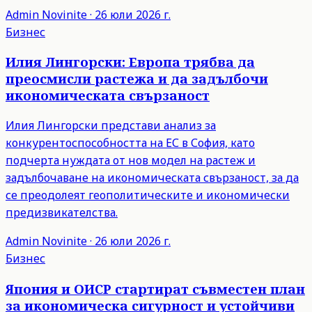
Admin
Novinite
·
26 юли 2026 г.
Бизнес
Илия Лингорски: Европа трябва да
преосмисли растежа и да задълбочи
икономическата свързаност
Илия Лингорски представи анализ за
конкурентоспособността на ЕС в София, като
подчерта нуждата от нов модел на растеж и
задълбочаване на икономическата свързаност, за да
се преодолеят геополитическите и икономически
предизвикателства.
Admin
Novinite
·
26 юли 2026 г.
Бизнес
Япония и ОИСР стартират съвместен план
за икономическа сигурност и устойчиви