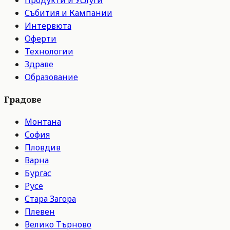
Събития и Кампании
Интервюта
Оферти
Технологии
Здраве
Образование
Градове
Монтана
София
Пловдив
Варна
Бургас
Русе
Стара Загора
Плевен
Велико Търново