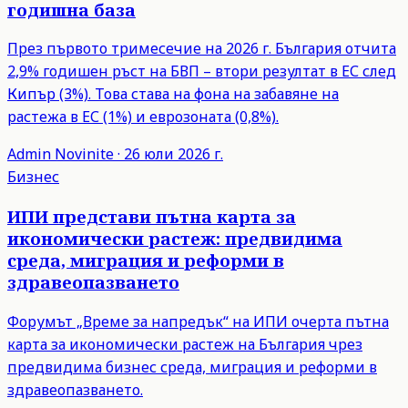
годишна база
През първото тримесечие на 2026 г. България отчита
2,9% годишен ръст на БВП – втори резултат в ЕС след
Кипър (3%). Това става на фона на забавяне на
растежа в ЕС (1%) и еврозоната (0,8%).
Admin
Novinite
·
26 юли 2026 г.
Бизнес
ИПИ представи пътна карта за
икономически растеж: предвидима
среда, миграция и реформи в
здравеопазването
Форумът „Време за напредък“ на ИПИ очерта пътна
карта за икономически растеж на България чрез
предвидима бизнес среда, миграция и реформи в
здравеопазването.