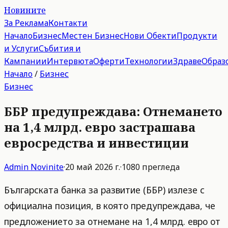
Новините
За Реклама
Контакти
Начало
Бизнес
Местен Бизнес
Нови Обекти
Продукти
и Услуги
Събития и
Кампании
Интервюта
Оферти
Технологии
Здраве
Образ
Начало
/
Бизнес
Бизнес
ББР предупреждава: Отнемането
на 1,4 млрд. евро застрашава
евросредства и инвестиции
Admin
Novinite
·
20 май 2026 г.
·
1080
прегледа
Българската банка за развитие (ББР) излезе с
официална позиция, в която предупреждава, че
предложението за отнемане на 1,4 млрд. евро от