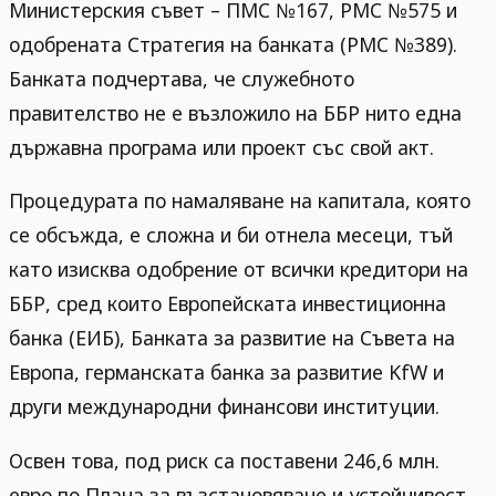
Министерския съвет – ПМС №167, РМС №575 и
одобрената Стратегия на банката (РМС №389).
Банката подчертава, че служебното
правителство не е възложило на ББР нито една
държавна програма или проект със свой акт.
Процедурата по намаляване на капитала, която
се обсъжда, е сложна и би отнела месеци, тъй
като изисква одобрение от всички кредитори на
ББР, сред които Европейската инвестиционна
банка (ЕИБ), Банката за развитие на Съвета на
Европа, германската банка за развитие KfW и
други международни финансови институции.
Освен това, под риск са поставени 246,6 млн.
евро по Плана за възстановяване и устойчивост,