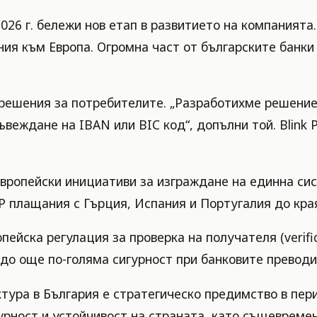
026 г. бележи нов етап в развитието на компанията
ния към Европа. Огромна част от българските банк
ешения за потребителите. „Разработихме решениет
веждане на IBAN или BIC код“, допълни той. Blink 
европейски инициативи за изграждане на единна сис
плащания с Гърция, Испания и Португалия до края н
ропейска регулация за проверка на получателя (verif
до още по-голяма сигурност при банковите преводи
тура в България е стратегическо предимство в пер
урност и устойчивост на страната, като същевремен