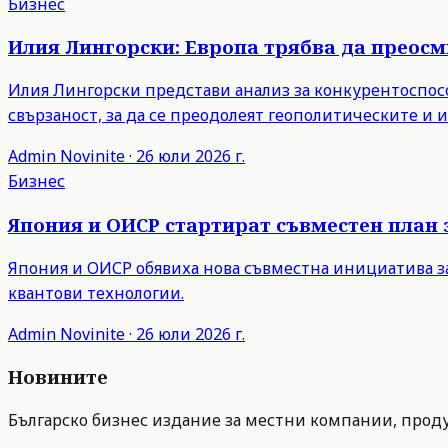
Бизнес
Илия Лингорски: Европа трябва да преос
Илия Лингорски представи анализ за конкурентоспосо
свързаност, за да се преодолеят геополитическите и
Admin
Novinite
·
26 юли 2026 г.
Бизнес
Япония и ОИСР стартират съвместен план 
Япония и ОИСР обявиха нова съвместна инициатива з
квантови технологии.
Admin
Novinite
·
26 юли 2026 г.
Новините
Българско бизнес издание за местни компании, продук