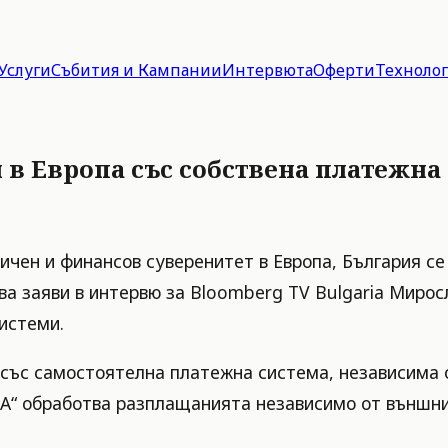
Услуги
Събития и Кампании
Интервюта
Оферти
Техноло
 в Европа със собствена платежна
ичен и финансов суверенитет в Европа, България се
а заяви в интервю за Bloomberg TV Bulgaria Мирос
истеми.
 със самостоятелна платежна система, независима
КА“ обработва разплащанията независимо от външни