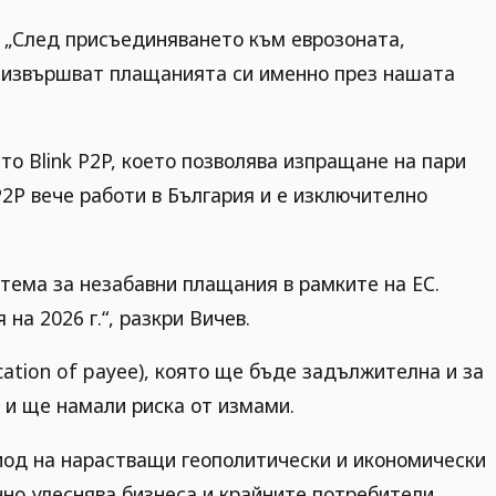
. „След присъединяването към еврозоната,
и извършват плащанията си именно през нашата
о Blink P2P, което позволява изпращане на пари
P2P вече работи в България и е изключително
тема за незабавни плащания в рамките на ЕС.
а 2026 г.“, разкри Вичев.
ication of payee), която ще бъде задължителна и за
 и ще намали риска от измами.
иод на нарастващи геополитически и икономически
но улеснява бизнеса и крайните потребители.