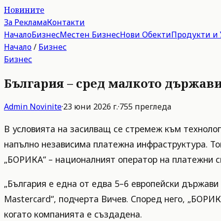
Новините
За Реклама
Контакти
Начало
Бизнес
Местен Бизнес
Нови Обекти
Продукти и 
Начало
/
Бизнес
Бизнес
България – сред малкото държави
Admin
Novinite
·
23 юни 2026 г.
·
755
прегледа
В условията на засилващ се стремеж към технолог
напълно независима платежна инфраструктура. Тов
„БОРИКА“ – националният оператор на платежни с
„България е една от едва 5–6 европейски държави
Mastercard“, подчерта Вичев. Според него, „БОРИ
когато компанията е създадена.