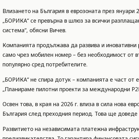
Влизането на България в еврозоната през януари 2
„БОРИКА“ се превърна в шлюз за всички разплаща
система“, обясни Вичев.
Компанията продължава да развива и иновативни р
само чрез мобилен номер – без необходимост от въ
популярно сред потребителите.
„БОРИКА“ не спира дотук – компанията е част от 
„Планираме пилотни проекти за международни P2P 
Освен това, в края на 2026 г. влиза в сила нова ев
България след преходния период. Това ще доведе 
Развитието на независимата платежна инфраструк
предизвикателства. То гарантира финансовата сиг