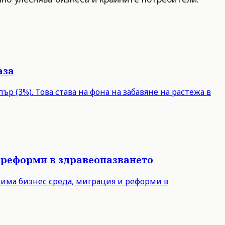
аза
р (3%). Това става на фона на забавяне на растежа в
 реформи в здравеопазването
дима бизнес среда, миграция и реформи в