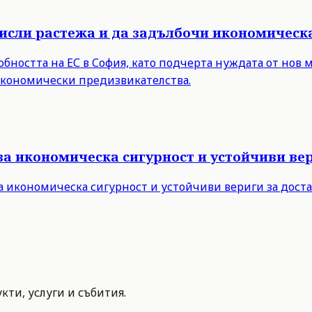
мисли растежа и да задълбочи икономическ
бността на ЕС в София, като подчерта нуждата от нов 
 икономически предизвикателства.
за икономическа сигурност и устойчиви вер
а икономическа сигурност и устойчиви вериги за дост
ти, услуги и събития.