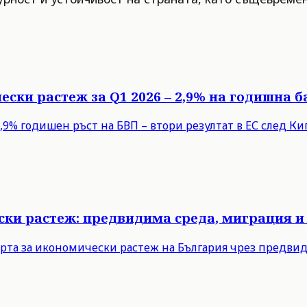
ески растеж за Q1 2026 – 2,9% на годишна б
9% годишен ръст на БВП – втори резултат в ЕС след Кипъ
ски растеж: предвидима среда, миграция и
рта за икономически растеж на България чрез предви