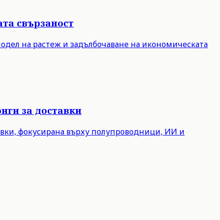
ата свързаност
модел на растеж и задълбочаване на икономическата
иги за доставки
авки, фокусирана върху полупроводници, ИИ и