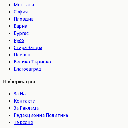
Монтана
София
Пловдив
Варна
Бургас
Русе
Стара Загора
Плевен
Велико Търново
Благоевград
Информация
За Нас
Контакти
За Реклама
Редакционна Политика
Търсене