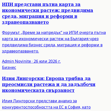
ИПИ представи пътна карта за
икономически растеж: предвидима
среда, миграция и реформи в
здравеопазването
Форумът „Време за напредък“ на ИПИ очерта пътна
карта за икономически растеж на България чрез
предвидима бизнес среда, миграция и реформи в
здравеопазването.
Admin
Novinite
·
26 юли 2026 г.
Бизнес
Илия Лингорски: Европа трябва да
преосмисли растежа и да задълбочи
икономическата свързаност
Илия Лингорски представи анализ за
конкурентоспособността на ЕС в София, като