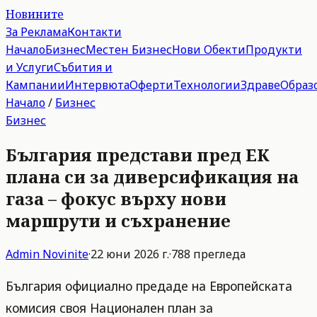
Новините
За Реклама
Контакти
Начало
Бизнес
Местен Бизнес
Нови Обекти
Продукти
и Услуги
Събития и
Кампании
Интервюта
Оферти
Технологии
Здраве
Образ
Начало
/
Бизнес
Бизнес
България представи пред ЕК
плана си за диверсификация на
газа – фокус върху нови
маршрути и съхранение
Admin
Novinite
·
22 юни 2026 г.
·
788
прегледа
България официално предаде на Европейската
комисия своя Национален план за