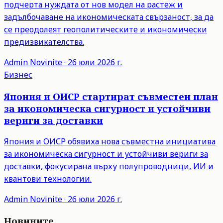
подчерта нуждата от нов модел на растеж и
задълбочаване на икономическата свързаност, за да
се преодолеят геополитическите и икономически
предизвикателства.
Admin
Novinite
·
26 юли 2026 г.
Бизнес
Япония и ОИСР стартират съвместен план
за икономическа сигурност и устойчиви
вериги за доставки
Япония и ОИСР обявиха нова съвместна инициатива
за икономическа сигурност и устойчиви вериги за
доставки, фокусирана върху полупроводници, ИИ и
квантови технологии.
Admin
Novinite
·
26 юли 2026 г.
Новините