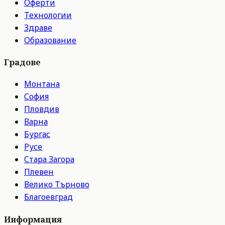
Оферти
Технологии
Здраве
Образование
Градове
Монтана
София
Пловдив
Варна
Бургас
Русе
Стара Загора
Плевен
Велико Търново
Благоевград
Информация