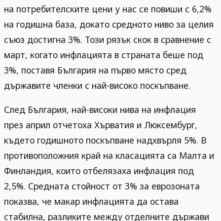
на потребителските цени у нас се повиши с 6,2%
на годишна база, докато средното ниво за целия
съюз достигна 3%. Този рязък скок в сравнение с
март, когато инфлацията в страната беше под
3%, поставя България на първо място сред
държавите членки с най-високо поскъпване.
След България, най-високи нива на инфлация
през април отчетоха Хърватия и Люксембург,
където годишното поскъпване надхвърля 5%. В
противоположния край на класацията са Малта и
Финландия, които отбелязаха инфлация под
2,5%. Средната стойност от 3% за еврозоната
показва, че макар инфлацията да остава
стабилна, разликите между отделните държави