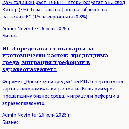
2,9% годишен ръст на БВП – втори резултат в ЕС след
Кипър (3%). Това става на фона на забавяне на
растежа в ЕС (1%) и еврозоната (0,8%).
Admin
Novinite
·
26 юли 2026 г.
Бизнес
ИПИ представи пътна карта за
икономически растеж: предвидима
среда, миграция и реформи в
здравеопазването
Форумът „Време за напредък“ на ИПИ очерта пътна
карта за икономически растеж на България чрез
предвидима бизнес среда, миграция и реформи в
здравеопазването.
Admin
Novinite
·
26 юли 2026 г.
Бизнес