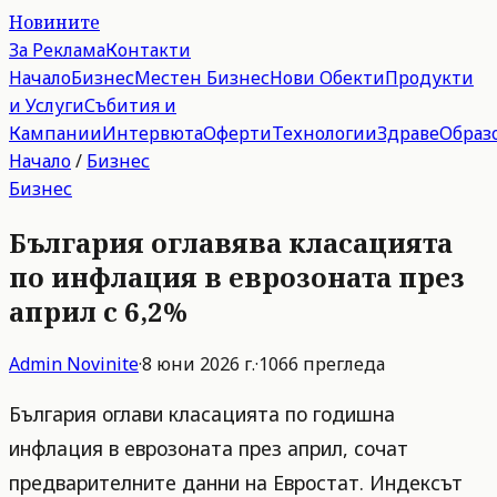
Новините
За Реклама
Контакти
Начало
Бизнес
Местен Бизнес
Нови Обекти
Продукти
и Услуги
Събития и
Кампании
Интервюта
Оферти
Технологии
Здраве
Образ
Начало
/
Бизнес
Бизнес
България оглавява класацията
по инфлация в еврозоната през
април с 6,2%
Admin
Novinite
·
8 юни 2026 г.
·
1066
прегледа
България оглави класацията по годишна
инфлация в еврозоната през април, сочат
предварителните данни на Евростат. Индексът