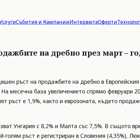
Услуги
Събития и Кампании
Интервюта
Оферти
Техноло
родажбите на дребно през март – г
дишен ръст на продажбите на дребно в Европейския 
 На месечна база увеличението спрямо февруари 202
ят ръст е 1,9%, както и еврозоната, където продаж
зват Унгария с 8,2% и Малта със 7,5%. В същото в
й-голям ръст е регистриран в Словения (4,35%), Люк