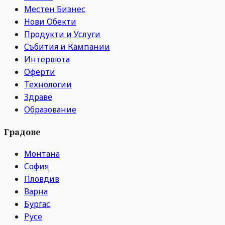
Местен Бизнес
Нови Обекти
Продукти и Услуги
Събития и Кампании
Интервюта
Оферти
Технологии
Здраве
Образование
Градове
Монтана
София
Пловдив
Варна
Бургас
Русе