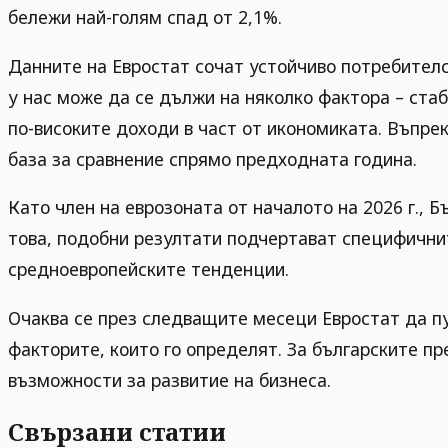
бележи най-голям спад от 2,1%.
Данните на Евростат сочат устойчиво потребителск
у нас може да се дължи на няколко фактора – ста
по-високите доходи в част от икономиката. Въпрек
база за сравнение спрямо предходната година.
Като член на еврозоната от началото на 2026 г., 
това, подобни резултати подчертават специфичнит
средноевропейските тенденции.
Очаква се през следващите месеци Евростат да пу
факторите, които го определят. За българските п
възможности за развитие на бизнеса.
Свързани статии