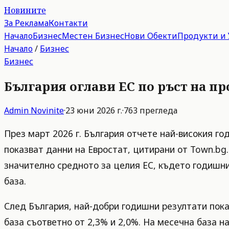
Новините
За Реклама
Контакти
Начало
Бизнес
Местен Бизнес
Нови Обекти
Продукти и 
Начало
/
Бизнес
Бизнес
България оглави ЕС по ръст на п
Admin
Novinite
·
23 юни 2026 г.
·
763
прегледа
През март 2026 г. България отчете най-високия го
показват данни на Евростат, цитирани от Town.bg.
значително средното за целия ЕС, където годишни
база.
След България, най-добри годишни резултати пока
база съответно от 2,3% и 2,0%. На месечна база на