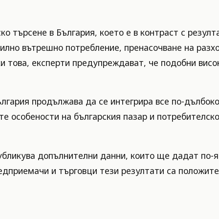
о търсене в България, което е в контраст с резулт
билно вътрешно потребление, пренасочване на разхо
и това, експерти предупреждават, че подобни висо
България продължава да се интегрира все по-дълбок
е особености на българския пазар и потребителско
бликува допълнителни данни, които ще дадат по-яс
редприемачи и търговци тези резултати са положите