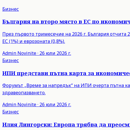
Бизнес
България на второ място в ЕС по икономич
През първото тримесечие на 2026 г. България отчита 2,
ЕС (1%) и еврозоната (0,8%).
Admin
Novinite
·
26 юли 2026 г.
Бизнес
ИПИ представи пътна карта за икономиче
Форумът „Време за напредък“ на ИПИ очерта пътна ка
здравеопазването.
Admin
Novinite
·
26 юли 2026 г.
Бизнес
Илия Лингорски: Европа трябва да преос