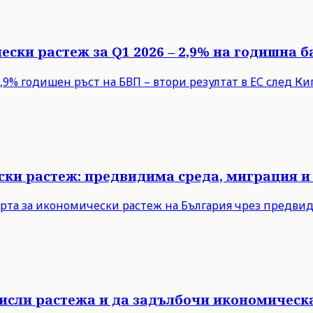
ески растеж за Q1 2026 – 2,9% на годишна б
9% годишен ръст на БВП – втори резултат в ЕС след Кипъ
ски растеж: предвидима среда, миграция и
рта за икономически растеж на България чрез предви
мисли растежа и да задълбочи икономическ