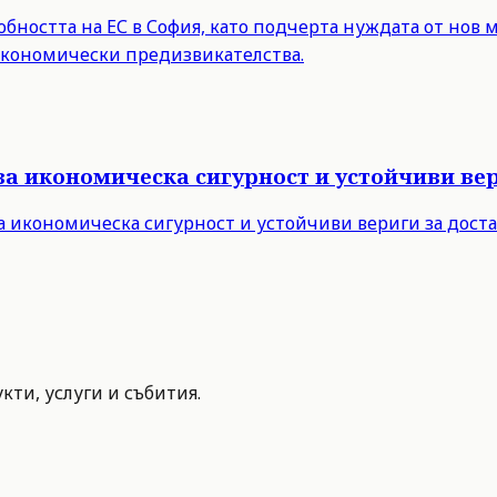
бността на ЕС в София, като подчерта нуждата от нов 
 икономически предизвикателства.
за икономическа сигурност и устойчиви вер
а икономическа сигурност и устойчиви вериги за дост
ти, услуги и събития.