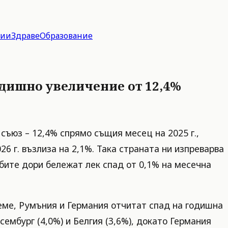
гии
Здраве
Образование
одишно увеличение от 12,4%
съюз – 12,4% спрямо същия месец на 2025 г.,
6 г. възлиза на 2,1%. Така страната ни изпреварва
бите дори бележат лек спад от 0,1% на месечна
реме, Румъния и Германия отчитат спад на годишна
сембург (4,0%) и Белгия (3,6%), докато Германия