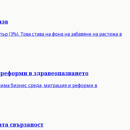
аза
р (3%). Това става на фона на забавяне на растежа в
 реформи в здравеопазването
дима бизнес среда, миграция и реформи в
ата свързаност