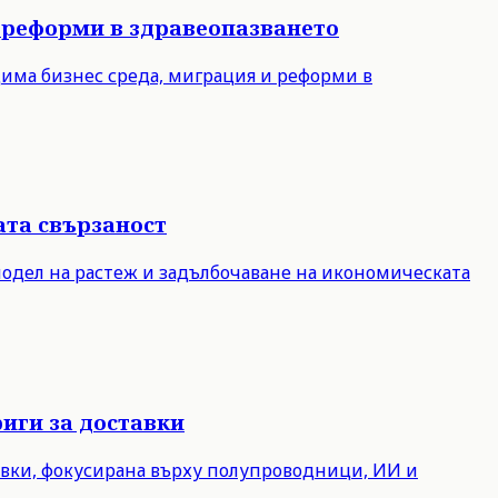
 реформи в здравеопазването
дима бизнес среда, миграция и реформи в
ата свързаност
модел на растеж и задълбочаване на икономическата
иги за доставки
авки, фокусирана върху полупроводници, ИИ и