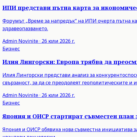
ИПИ представи пътна карта за икономиче
Форумът „Време за напредък“ на ИПИ очерта пътна ка
здравеопазването.
Admin
Novinite
·
26 юли 2026 г.
Бизнес
Илия Лингорски: Европа трябва да преос
Илия Лингорски представи анализ за конкурентоспосо
свързаност, за да се преодолеят геополитическите и
Admin
Novinite
·
26 юли 2026 г.
Бизнес
Япония и ОИСР стартират съвместен план 
Япония и ОИСР обявиха нова съвместна инициатива з
квантови технологии.