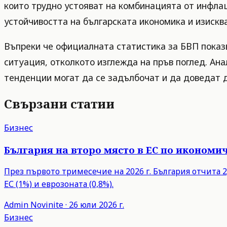
които трудно устояват на комбинацията от инфлац
устойчивостта на българската икономика и изискв
Въпреки че официалната статистика за БВП показв
ситуация, отколкото изглежда на пръв поглед. Ан
тенденции могат да се задълбочат и да доведат 
Свързани статии
Бизнес
България на второ място в ЕС по икономич
През първото тримесечие на 2026 г. България отчита 2,
ЕС (1%) и еврозоната (0,8%).
Admin
Novinite
·
26 юли 2026 г.
Бизнес