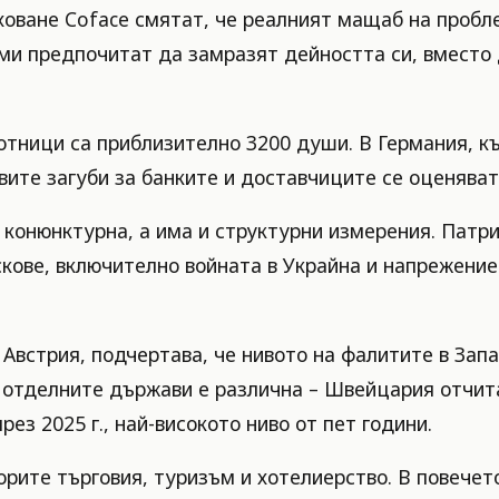
ване Coface смятат, че реалният мащаб на пробле
ми предпочитат да замразят дейността си, вместо
ботници са приблизително 3200 души. В Германия, к
вите загуби за банките и доставчиците се оценяват
 конюнктурна, а има и структурни измерения. Патри
кове, включително войната в Украйна и напрежениет
 Австрия, подчертава, че нивото на фалитите в Зап
в отделните държави е различна – Швейцария отчита
ез 2025 г., най-високото ниво от пет години.
орите търговия, туризъм и хотелиерство. В повечет