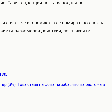
ие. Тази тенденция поставя под въпрос
и сочат, че икономиката се намира в по-сложна
приети навременни действия, негативните
аза
р (3%). Това става на фона на забавяне на растежа в