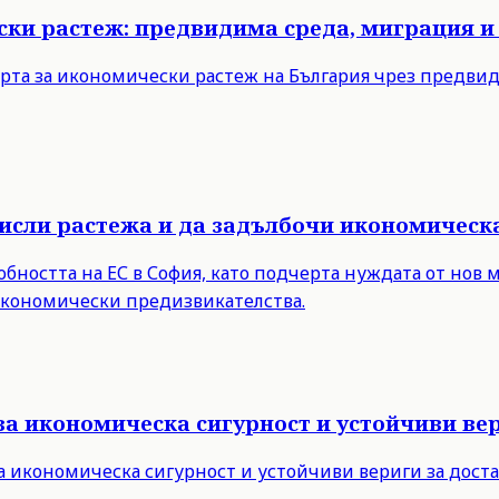
ски растеж: предвидима среда, миграция и
рта за икономически растеж на България чрез предви
мисли растежа и да задълбочи икономическ
бността на ЕС в София, като подчерта нуждата от нов 
 икономически предизвикателства.
за икономическа сигурност и устойчиви вер
а икономическа сигурност и устойчиви вериги за дост