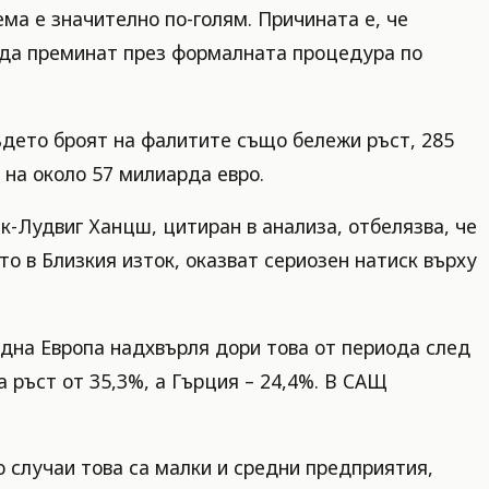
ма е значително по-голям. Причината е, че
 да преминат през формалната процедура по
ъдето броят на фалитите също бележи ръст, 285
 на около 57 милиарда евро.
к-Лудвиг Ханцш, цитиран в анализа, отбелязва, че
о в Близкия изток, оказват сериозен натиск върху
адна Европа надхвърля дори това от периода след
 ръст от 35,3%, а Гърция – 24,4%. В САЩ
о случаи това са малки и средни предприятия,