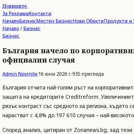
Новините
За Реклама
Контакти
Начало
Бизнес
Местен Бизнес
Нови Обекти
Продукти и 
Начало
/
Бизнес
Бизнес
България начело по корпоративни
официални случая
Admin
Novinite
·
16 юни 2026 г.
·
935
прегледа
България отчита най-голям ръст на корпоративнит
защита на кредиторите Creditreform. Увеличението
рязък контраст със средното за региона, където 
нарастват с 4,8% до 197 610 случая – най-високот
Според анализ, цитиран от Zonanews.bg, зад тези