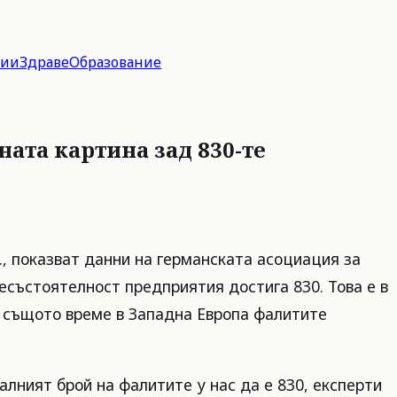
гии
Здраве
Образование
ата картина зад 830-те
., показват данни на германската асоциация за
есъстоятелност предприятия достига 830. Това е в
В същото време в Западна Европа фалитите
лният брой на фалитите у нас да е 830, експерти