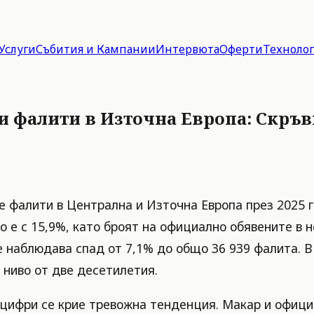
Услуги
Събития и Кампании
Интервюта
Оферти
Техноло
 фалити в Източна Европа: Скръвн
е фалити в Централна и Източна Европа през 2025 г
 е с 15,9%, като броят на официално обявените в н
се наблюдава спад от 7,1% до общо 36 939 фалита. 
о ниво от две десетилетия.
 цифри се крие тревожна тенденция. Макар и официа