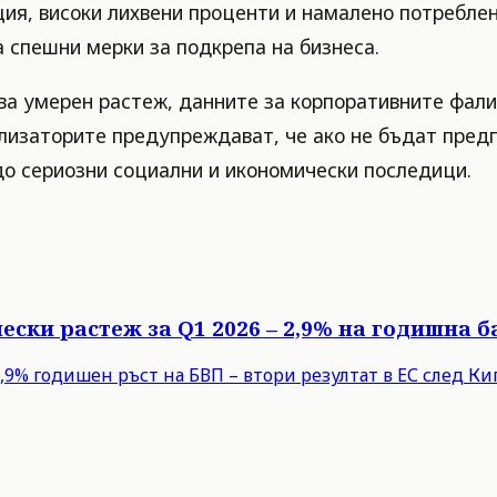
ия, високи лихвени проценти и намалено потреблен
а спешни мерки за подкрепа на бизнеса.
а умерен растеж, данните за корпоративните фалит
ализаторите предупреждават, че ако не бъдат пред
до сериозни социални и икономически последици.
ески растеж за Q1 2026 – 2,9% на годишна б
9% годишен ръст на БВП – втори резултат в ЕС след Кипъ