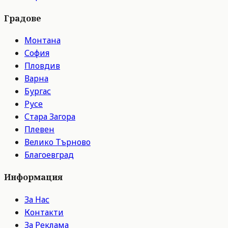
Градове
Монтана
София
Пловдив
Варна
Бургас
Русе
Стара Загора
Плевен
Велико Търново
Благоевград
Информация
За Нас
Контакти
За Реклама