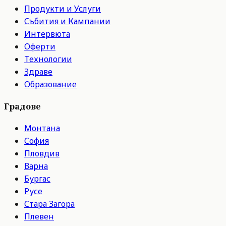
Продукти и Услуги
Събития и Кампании
Интервюта
Оферти
Технологии
Здраве
Образование
Градове
Монтана
София
Пловдив
Варна
Бургас
Русе
Стара Загора
Плевен