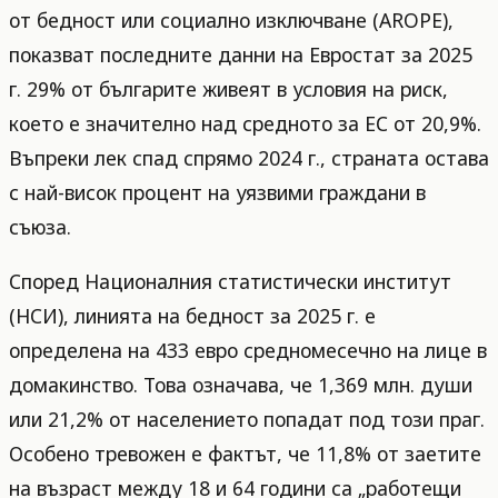
от бедност или социално изключване (AROPE),
показват последните данни на Евростат за 2025
г. 29% от българите живеят в условия на риск,
което е значително над средното за ЕС от 20,9%.
Въпреки лек спад спрямо 2024 г., страната остава
с най-висок процент на уязвими граждани в
съюза.
Според Националния статистически институт
(НСИ), линията на бедност за 2025 г. е
определена на 433 евро средномесечно на лице в
домакинство. Това означава, че 1,369 млн. души
или 21,2% от населението попадат под този праг.
Особено тревожен е фактът, че 11,8% от заетите
на възраст между 18 и 64 години са „работещи