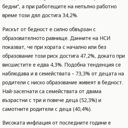
бедни“, а при работещите на непълно работно
време този дял достига 34,2%.
Рискът от бедност е силно обвързан с
образователното равнище. Данните на НСИ
показват, че при хората с начално или без
образование този риск достига 47,2%, докато при
висшистите е едва 4,3%. Подобна тенденция се
наблюдава и в семействата – 73,3% от децата на
родители с ниско образование живеят в бедност.
Най-засегнати са семействата от двама
възрастни с три и повече деца (52,3%) и
самотните родители с деца (40,4%).
Високата инфлация от последните години е