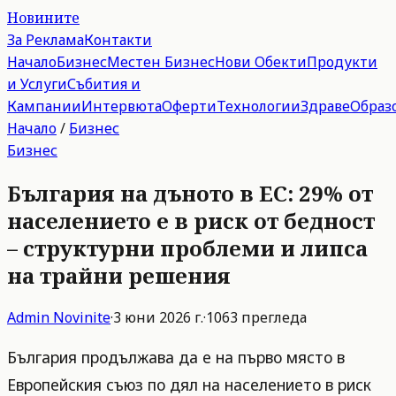
Новините
За Реклама
Контакти
Начало
Бизнес
Местен Бизнес
Нови Обекти
Продукти
и Услуги
Събития и
Кампании
Интервюта
Оферти
Технологии
Здраве
Образ
Начало
/
Бизнес
Бизнес
България на дъното в ЕС: 29% от
населението е в риск от бедност
– структурни проблеми и липса
на трайни решения
Admin
Novinite
·
3 юни 2026 г.
·
1063
прегледа
България продължава да е на първо място в
Европейския съюз по дял на населението в риск