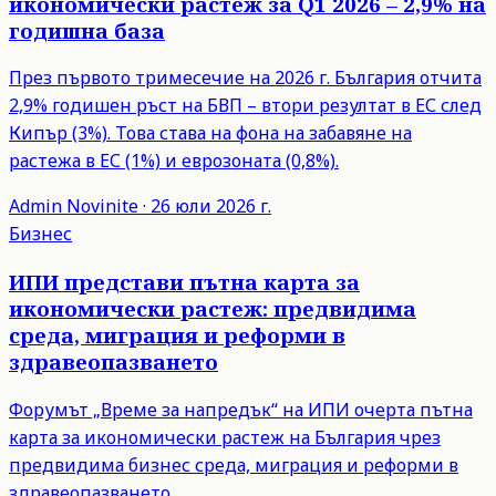
икономически растеж за Q1 2026 – 2,9% на
годишна база
През първото тримесечие на 2026 г. България отчита
2,9% годишен ръст на БВП – втори резултат в ЕС след
Кипър (3%). Това става на фона на забавяне на
растежа в ЕС (1%) и еврозоната (0,8%).
Admin
Novinite
·
26 юли 2026 г.
Бизнес
ИПИ представи пътна карта за
икономически растеж: предвидима
среда, миграция и реформи в
здравеопазването
Форумът „Време за напредък“ на ИПИ очерта пътна
карта за икономически растеж на България чрез
предвидима бизнес среда, миграция и реформи в
здравеопазването.