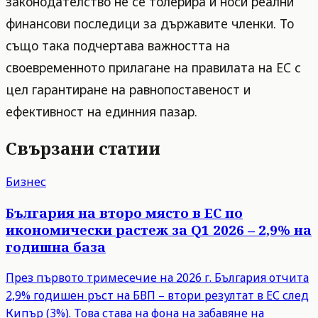
законодателство не се толерира и носи реални
финансови последици за държавите членки. То
също така подчертава важността на
своевременното прилагане на правилата на ЕС с
цел гарантиране на равнопоставеност и
ефективност на единния пазар.
Свързани статии
Бизнес
България на второ място в ЕС по
икономически растеж за Q1 2026 – 2,9% на
годишна база
През първото тримесечие на 2026 г. България отчита
2,9% годишен ръст на БВП – втори резултат в ЕС след
Кипър (3%). Това става на фона на забавяне на