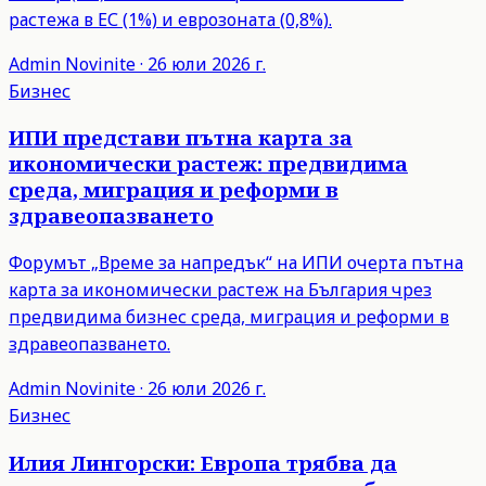
растежа в ЕС (1%) и еврозоната (0,8%).
Admin
Novinite
·
26 юли 2026 г.
Бизнес
ИПИ представи пътна карта за
икономически растеж: предвидима
среда, миграция и реформи в
здравеопазването
Форумът „Време за напредък“ на ИПИ очерта пътна
карта за икономически растеж на България чрез
предвидима бизнес среда, миграция и реформи в
здравеопазването.
Admin
Novinite
·
26 юли 2026 г.
Бизнес
Илия Лингорски: Европа трябва да