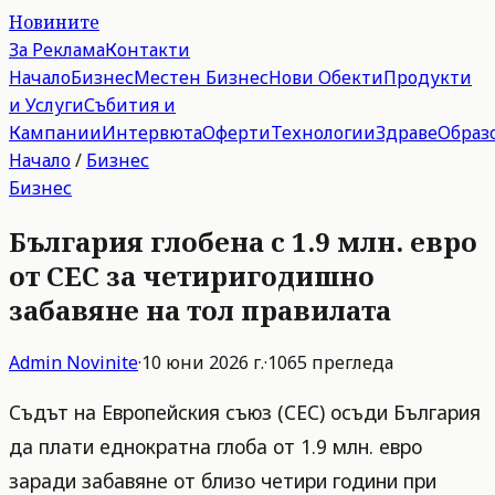
Новините
За Реклама
Контакти
Начало
Бизнес
Местен Бизнес
Нови Обекти
Продукти
и Услуги
Събития и
Кампании
Интервюта
Оферти
Технологии
Здраве
Образ
Начало
/
Бизнес
Бизнес
България глобена с 1.9 млн. евро
от СЕС за четиригодишно
забавяне на тол правилата
Admin
Novinite
·
10 юни 2026 г.
·
1065
прегледа
Съдът на Европейския съюз (СЕС) осъди България
да плати еднократна глоба от 1.9 млн. евро
заради забавяне от близо четири години при