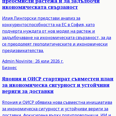
преосмисли растежа и да задълбочи
икономическата свързаност
Илия Лингорски представи анализ за
конкурентоспособността на ЕС в София, като
подчерта нуждата от нов модел на растеж и
задълбочаване на икономическата свързаност, за да
се преодолеят геополитическите и икономически
предизвикателства.
Admin
Novinite
·
26 юли 2026 г.
Бизнес
Япония и ОИСР стартират съвместен план
за икономическа сигурност и устойчиви
вериги за доставки
Япония и ОИСР обявиха нова съвместна инициатива
за икономическа сигурност и устойчиви вериги за
доставки, фокусирана върху полупроводници, ИИ и