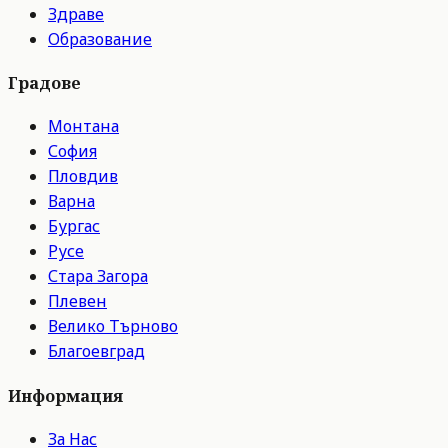
Здраве
Образование
Градове
Монтана
София
Пловдив
Варна
Бургас
Русе
Стара Загора
Плевен
Велико Търново
Благоевград
Информация
За Нас