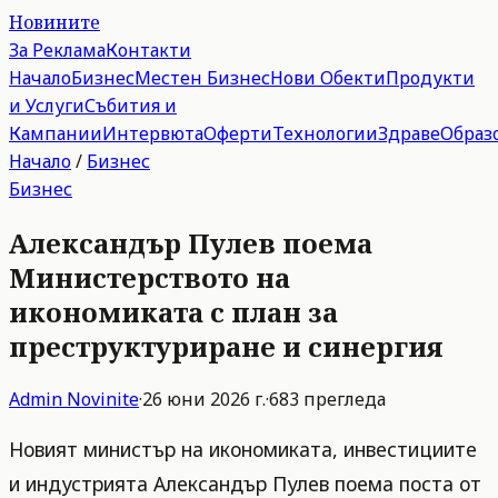
Новините
За Реклама
Контакти
Начало
Бизнес
Местен Бизнес
Нови Обекти
Продукти
и Услуги
Събития и
Кампании
Интервюта
Оферти
Технологии
Здраве
Образ
Начало
/
Бизнес
Бизнес
Александър Пулев поема
Министерството на
икономиката с план за
преструктуриране и синергия
Admin
Novinite
·
26 юни 2026 г.
·
683
прегледа
Новият министър на икономиката, инвестициите
и индустрията Александър Пулев поема поста от