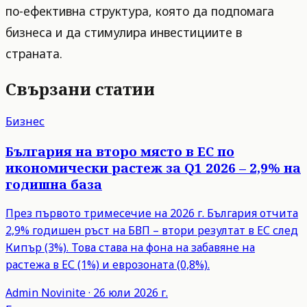
по-ефективна структура, която да подпомага
бизнеса и да стимулира инвестициите в
страната.
Свързани статии
Бизнес
България на второ място в ЕС по
икономически растеж за Q1 2026 – 2,9% на
годишна база
През първото тримесечие на 2026 г. България отчита
2,9% годишен ръст на БВП – втори резултат в ЕС след
Кипър (3%). Това става на фона на забавяне на
растежа в ЕС (1%) и еврозоната (0,8%).
Admin
Novinite
·
26 юли 2026 г.