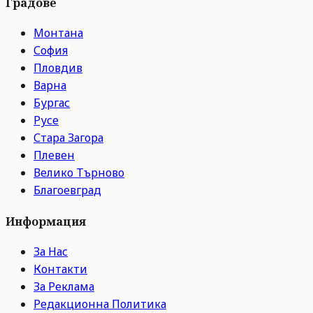
Градове
Монтана
София
Пловдив
Варна
Бургас
Русе
Стара Загора
Плевен
Велико Търново
Благоевград
Информация
За Нас
Контакти
За Реклама
Редакционна Политика