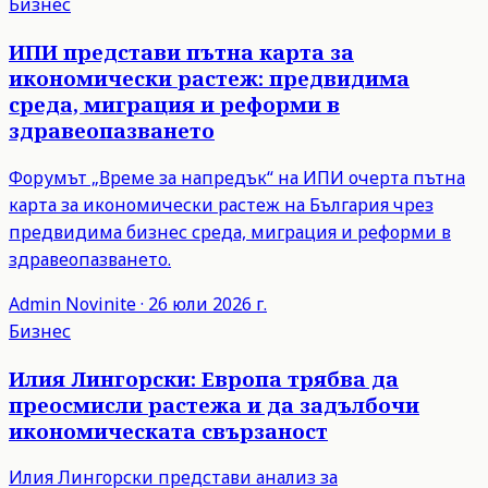
Бизнес
ИПИ представи пътна карта за
икономически растеж: предвидима
среда, миграция и реформи в
здравеопазването
Форумът „Време за напредък“ на ИПИ очерта пътна
карта за икономически растеж на България чрез
предвидима бизнес среда, миграция и реформи в
здравеопазването.
Admin
Novinite
·
26 юли 2026 г.
Бизнес
Илия Лингорски: Европа трябва да
преосмисли растежа и да задълбочи
икономическата свързаност
Илия Лингорски представи анализ за