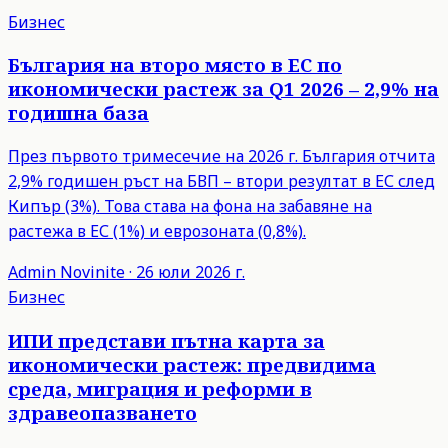
Бизнес
България на второ място в ЕС по
икономически растеж за Q1 2026 – 2,9% на
годишна база
През първото тримесечие на 2026 г. България отчита
2,9% годишен ръст на БВП – втори резултат в ЕС след
Кипър (3%). Това става на фона на забавяне на
растежа в ЕС (1%) и еврозоната (0,8%).
Admin
Novinite
·
26 юли 2026 г.
Бизнес
ИПИ представи пътна карта за
икономически растеж: предвидима
среда, миграция и реформи в
здравеопазването