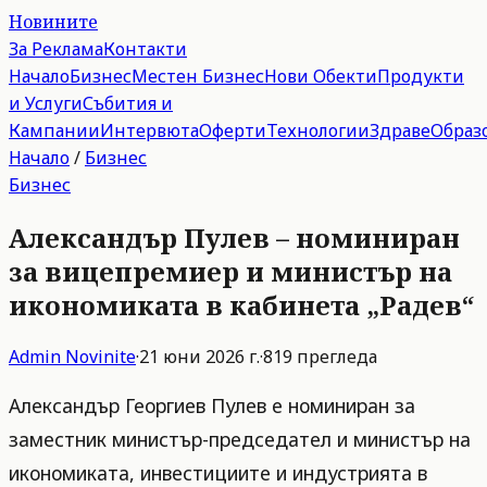
Новините
За Реклама
Контакти
Начало
Бизнес
Местен Бизнес
Нови Обекти
Продукти
и Услуги
Събития и
Кампании
Интервюта
Оферти
Технологии
Здраве
Образ
Начало
/
Бизнес
Бизнес
Александър Пулев – номиниран
за вицепремиер и министър на
икономиката в кабинета „Радев“
Admin
Novinite
·
21 юни 2026 г.
·
819
прегледа
Александър Георгиев Пулев е номиниран за
заместник министър-председател и министър на
икономиката, инвестициите и индустрията в