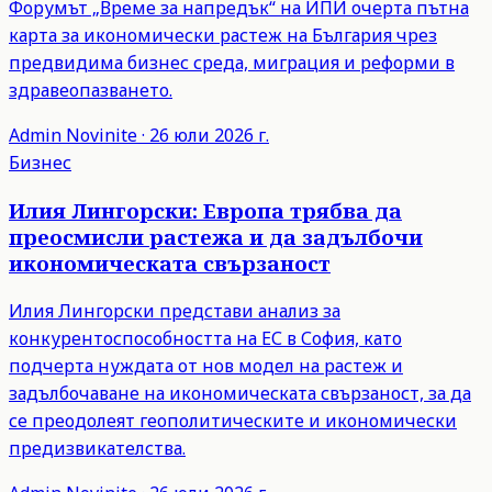
Форумът „Време за напредък“ на ИПИ очерта пътна
карта за икономически растеж на България чрез
предвидима бизнес среда, миграция и реформи в
здравеопазването.
Admin
Novinite
·
26 юли 2026 г.
Бизнес
Илия Лингорски: Европа трябва да
преосмисли растежа и да задълбочи
икономическата свързаност
Илия Лингорски представи анализ за
конкурентоспособността на ЕС в София, като
подчерта нуждата от нов модел на растеж и
задълбочаване на икономическата свързаност, за да
се преодолеят геополитическите и икономически
предизвикателства.