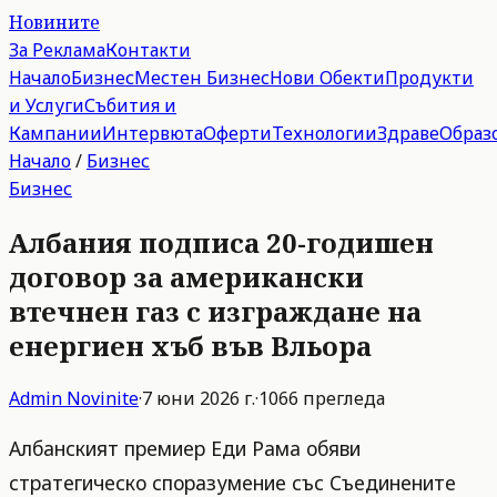
Новините
За Реклама
Контакти
Начало
Бизнес
Местен Бизнес
Нови Обекти
Продукти
и Услуги
Събития и
Кампании
Интервюта
Оферти
Технологии
Здраве
Образ
Начало
/
Бизнес
Бизнес
Албания подписа 20-годишен
договор за американски
втечнен газ с изграждане на
енергиен хъб във Вльора
Admin
Novinite
·
7 юни 2026 г.
·
1066
прегледа
Албанският премиер Еди Рама обяви
стратегическо споразумение със Съединените