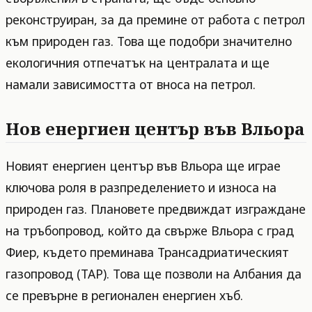
реконструиран, за да премине от работа с петрол
към природен газ. Това ще подобри значително
екологичния отпечатък на централата и ще
намали зависимостта от вноса на петрол.
Нов енергиен център във Вльора
Новият енергиен център във Вльора ще играе
ключова роля в разпределението и износа на
природен газ. Плановете предвиждат изграждане
на тръбопровод, който да свърже Вльора с град
Фиер, където преминава Трансадриатическият
газопровод (TAP). Това ще позволи на Албания да
се превърне в регионален енергиен хъб.