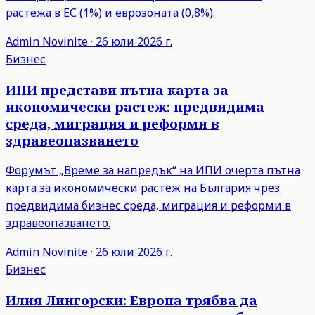
растежа в ЕС (1%) и еврозоната (0,8%).
Admin
Novinite
·
26 юли 2026 г.
Бизнес
ИПИ представи пътна карта за
икономически растеж: предвидима
среда, миграция и реформи в
здравеопазването
Форумът „Време за напредък“ на ИПИ очерта пътна
карта за икономически растеж на България чрез
предвидима бизнес среда, миграция и реформи в
здравеопазването.
Admin
Novinite
·
26 юли 2026 г.
Бизнес
Илия Лингорски: Европа трябва да