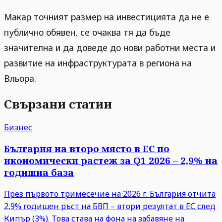
Макар точният размер на инвестицията да не е
публично обявен, се очаква тя да бъде
значителна и да доведе до нови работни места и
развитие на инфраструктурата в региона на
Вльора.
Свързани статии
Бизнес
България на второ място в ЕС по
икономически растеж за Q1 2026 – 2,9% на
годишна база
През първото тримесечие на 2026 г. България отчита
2,9% годишен ръст на БВП – втори резултат в ЕС след
Кипър (3%). Това става на фона на забавяне на