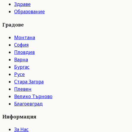
Здраве
Образование
Градове
Монтана
София
Пловдив
Варна
Бургас
Русе
Стара Загора
Плевен
Велико Търново
Благоевград
Информация
За Нас