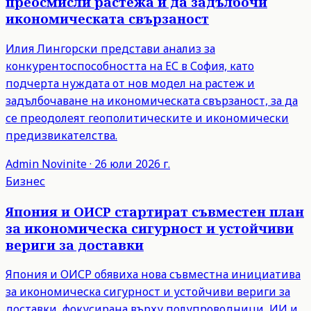
преосмисли растежа и да задълбочи
икономическата свързаност
Илия Лингорски представи анализ за
конкурентоспособността на ЕС в София, като
подчерта нуждата от нов модел на растеж и
задълбочаване на икономическата свързаност, за да
се преодолеят геополитическите и икономически
предизвикателства.
Admin
Novinite
·
26 юли 2026 г.
Бизнес
Япония и ОИСР стартират съвместен план
за икономическа сигурност и устойчиви
вериги за доставки
Япония и ОИСР обявиха нова съвместна инициатива
за икономическа сигурност и устойчиви вериги за
доставки, фокусирана върху полупроводници, ИИ и