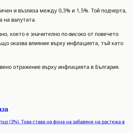
ичен и възлиза между 0,3% и 1,5%. Той подчерта,
а на валутата.
о, което е значително по-високо от повечето
също оказва влияние върху инфлацията, тъй като
вено отражение върху инфлацията в България.
аза
р (3%). Това става на фона на забавяне на растежа в