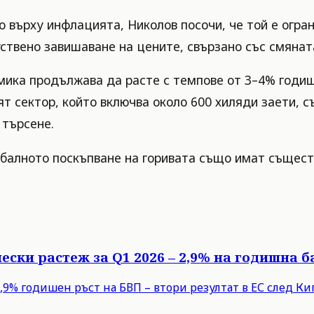
 върху инфлацията, Николов посочи, че той е огран
уствено завишаване на цените, свързано със смянат
ика продължава да расте с темпове от 3–4% годишн
ят сектор, който включва около 600 хиляди заети, 
 търсене.
обалното поскъпване на горивата също имат същест
ески растеж за Q1 2026 – 2,9% на годишна б
9% годишен ръст на БВП – втори резултат в ЕС след Кипъ