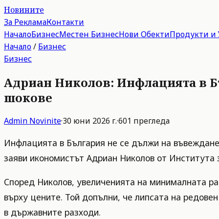
Новините
За Реклама
Контакти
Начало
Бизнес
Местен Бизнес
Нови Обекти
Продукти и 
Начало
/
Бизнес
Бизнес
Адриан Николов: Инфлацията в Бъ
шокове
Admin
Novinite
·
30 юни 2026 г.
·
601
прегледа
Инфлацията в България не се дължи на въвежданет
заяви икономистът Адриан Николов от Института з
Според Николов, увеличенията на минималната ра
върху цените. Той допълни, че липсата на редов
в държавните разходи.