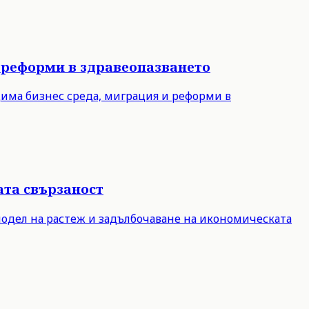
 реформи в здравеопазването
дима бизнес среда, миграция и реформи в
ата свързаност
модел на растеж и задълбочаване на икономическата