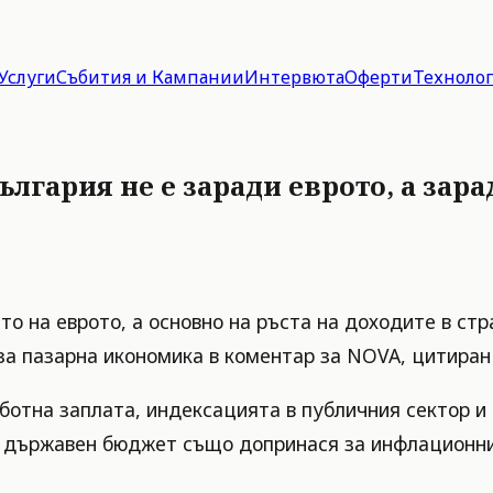
Услуги
Събития и Кампании
Интервюта
Оферти
Техноло
лгария не е заради еврото, а зар
о на еврото, а основно на ръста на доходите в ст
а пазарна икономика в коментар за NOVA, цитиран 
ботна заплата, индексацията в публичния сектор и
ен държавен бюджет също допринася за инфлационни