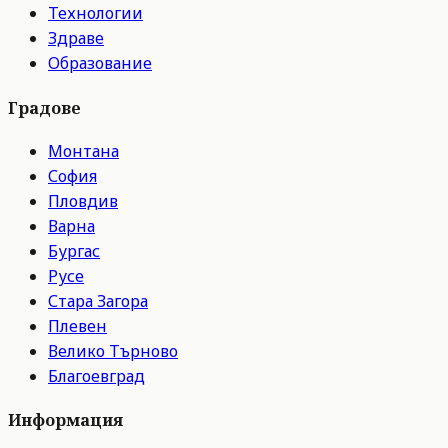
Технологии
Здраве
Образование
Градове
Монтана
София
Пловдив
Варна
Бургас
Русе
Стара Загора
Плевен
Велико Търново
Благоевград
Информация