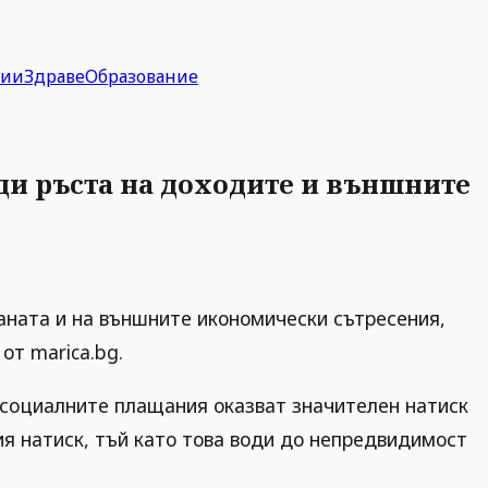
гии
Здраве
Образование
ади ръста на доходите и външните
раната и на външните икономически сътресения,
от marica.bg.
 социалните плащания оказват значителен натиск
я натиск, тъй като това води до непредвидимост