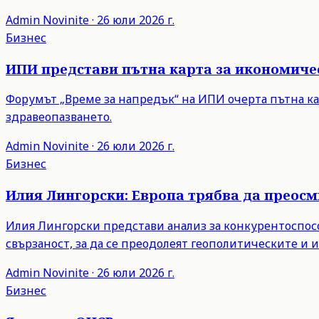
Admin
Novinite
·
26 юли 2026 г.
Бизнес
ИПИ представи пътна карта за икономиче
Форумът „Време за напредък“ на ИПИ очерта пътна ка
здравеопазването.
Admin
Novinite
·
26 юли 2026 г.
Бизнес
Илия Лингорски: Европа трябва да преос
Илия Лингорски представи анализ за конкурентоспосо
свързаност, за да се преодолеят геополитическите и
Admin
Novinite
·
26 юли 2026 г.
Бизнес