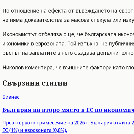
По отношение на ефекта от въвеждането на еврото
че няма доказателства за масова спекула или изк
Икономистът отбеляза още, че българската иконом
икономики в еврозоната. Той изтъкна, че публични
ръстът на заплатите в него създава допълнително
Николов коментира, че външните фактори като гл
Свързани статии
Бизнес
България на второ място в ЕС по икономич
През първото тримесечие на 2026 г. България отчита 2,
ЕС (1%) и еврозоната (0,8%).