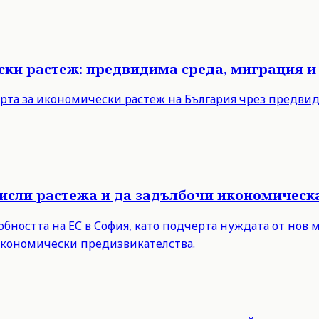
ски растеж: предвидима среда, миграция и
рта за икономически растеж на България чрез предви
мисли растежа и да задълбочи икономическ
бността на ЕС в София, като подчерта нуждата от нов 
 икономически предизвикателства.